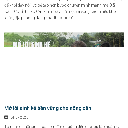
để khơi dậy nội lực sẽ tạo nên bước chuyển mình mạnh mẽ. Xã
Nậm Có, tỉnh Lào Cai là như vậy. Từ một xã vùng cao nhiều khó
khăn, địa phương đang khai thác lợi thế...
Chính sách hỗ trợ doanh nghiệp và thu hút đầu tư trong lĩnh vực
văn hóa số
Mở lối sinh kế bền vững cho nông dân
07-08-2026
31-07-2026
Tại Nghị định số 277/2026/NĐ-CP, Chính phủ quy định cụ thể chính sách hỗ...
Từ những buổi sinh hoạt trên đồng ruộng đến các lớp tập huấn kỹ