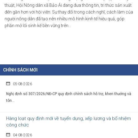
thuật, Hội Nông dân xã Bảo Ái đang đưa thông tin, tri thức sản xuất
Chỉ thị của Thủ tướng Chính phủ về các nhiệm vụ trọng tâm năm
đến gần hơn với hội viên. Sự thay đổi trong cách nghĩ, cách làm của
học 2026 - 2027
người nông dân đã tạo nên nhiều mô hình kinh tế hiệu quả, góp
phần mở lối sinh kế bền vững trên...
06-08-2026
Thủ tướng Chính phủ vừa ban hành Chỉ thị số 31/CT-TTg ngày 5/8/2026 về
thực...
Chính sách cho người có uy tín trong vùng đồng bào dân tộc
thiểu số
CHÍNH SÁCH MỚI
05-08-2026
Nghị định số 307/2026/NĐ-CP quy định chính sách hỗ trợ, khen thưởng và
tôn...
Hàng loạt quy định mới về tuyển dụng, xếp lương và bổ nhiệm
công chức
04-08-2026
Nghị định 300/2026/NĐ-CP vừa sửa đổi, bổ sung nhiều quy định về tuyển...