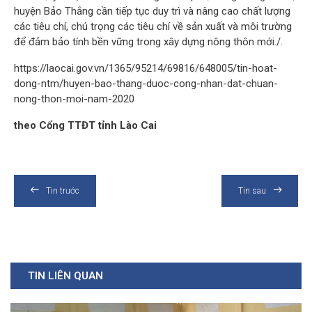
huyện Bảo Thắng cần tiếp tục duy trì và nâng cao chất lượng
các tiêu chí, chú trọng các tiêu chí về sản xuất và môi trường
để đảm bảo tính bền vững trong xây dựng nông thôn mới./.
https://laocai.gov.vn/1365/95214/69816/648005/tin-hoat-
dong-ntm/huyen-bao-thang-duoc-cong-nhan-dat-chuan-
nong-thon-moi-nam-2020
theo Cổng TTĐT tỉnh Lào Cai
Tin trước
Tin sau
TIN LIÊN QUAN