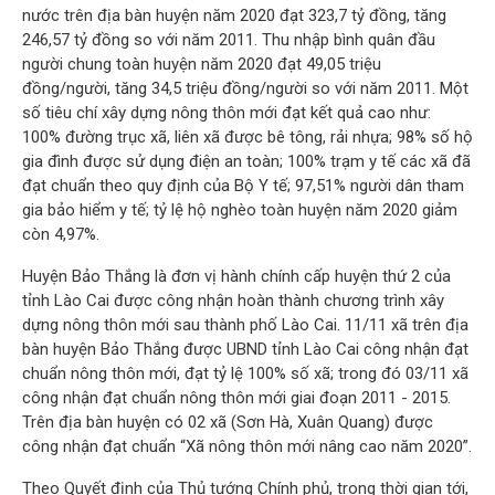
nước trên địa bàn huyện năm 2020 đạt 323,7 tỷ đồng, tăng
246,57 tỷ đồng so với năm 2011. Thu nhập bình quân đầu
người chung toàn huyện năm 2020 đạt 49,05 triệu
đồng/người, tăng 34,5 triệu đồng/người so với năm 2011. Một
số tiêu chí xây dựng nông thôn mới đạt kết quả cao như:
100% đường trục xã, liên xã được bê tông, rải nhựa; 98% số hộ
gia đình được sử dụng điện an toàn; 100% trạm y tế các xã đã
đạt chuẩn theo quy định của Bộ Y tế; 97,51% người dân tham
gia bảo hiểm y tế; tỷ lệ hộ nghèo toàn huyện năm 2020 giảm
còn 4,97%.
Huyện Bảo Thắng là đơn vị hành chính cấp huyện thứ 2 của
tỉnh Lào Cai được công nhận hoàn thành chương trình xây
dựng nông thôn mới sau thành phố Lào Cai. 11/11 xã trên địa
bàn huyện Bảo Thắng được UBND tỉnh Lào Cai công nhận đạt
chuẩn nông thôn mới, đạt tỷ lệ 100% số xã; trong đó 03/11 xã
công nhận đạt chuẩn nông thôn mới giai đoạn 2011 - 2015.
Trên địa bàn huyện có 02 xã (Sơn Hà, Xuân Quang) được
công nhận đạt chuẩn “Xã nông thôn mới nâng cao năm 2020”.
Theo Quyết định của Thủ tướng Chính phủ, trong thời gian tới,