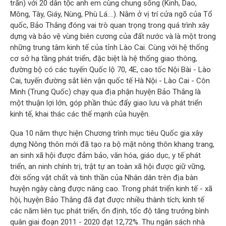
trấn) với 20 dân tộc anh em cùng chung sống (Kinh, Dao,
Mông, Tày, Giáy, Nùng, Phù Lá....). Nằm ở vị trí cửa ngõ của Tổ
quốc, Bảo Thắng đóng vai trò quan trọng trong quá trình xây
dựng và bảo vệ vùng biên cương của đất nước và là một trong
những trung tâm kinh tế của tỉnh Lào Cai. Cùng với hệ thống
cơ sở hạ tầng phát triển, đặc biệt là hệ thống giao thông,
đường bộ có các tuyến Quốc lộ 70, 4E, cao tốc Nội Bài - Lào
Cai, tuyến đường sắt liên vận quốc tế Hà Nội - Lào Cai - Côn
Minh (Trung Quốc) chạy qua địa phận huyện Bảo Thắng là
một thuận lợi lớn, góp phần thúc đẩy giao lưu và phát triển
kinh tế, khai thác các thế mạnh của huyện.
Qua 10 năm thực hiện Chương trình mục tiêu Quốc gia xây
dựng Nông thôn mới đã tạo ra bộ mặt nông thôn khang trang,
an sinh xã hội được đảm bảo, văn hóa, giáo dục, y tế phát
triển, an ninh chính trị, trật tự an toàn xã hội được giữ vững,
đời sống vật chất và tinh thần của Nhân dân trên địa bàn
huyện ngày càng được nâng cao. Trong phát triển kinh tế - xã
hội, huyện Bảo Thắng đã đạt được nhiều thành tích; kinh tế
các năm liên tục phát triển, ổn định, tốc độ tăng trưởng bình
quân giai đoạn 2011 - 2020 đạt 12,72%. Thu ngân sách nhà