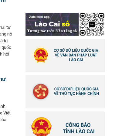
am
mại tự
đang nỗ
á trị
g quốc
h hội
hư
ành
o Việt
 của