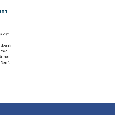
anh
ụ Việt
-
i doanh
 trực
ội mới
t Nam”.