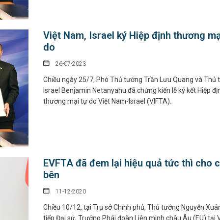
Việt Nam, Israel ký Hiệp định thương mạ
do
26-07-2023
Chiều ngày 25/7, Phó Thủ tướng Trần Lưu Quang và Thủ 
Israel Benjamin Netanyahu đã chứng kiến lễ ký kết Hiệp đị
thương mại tự do Việt Nam-Israel (VIFTA).
EVFTA đã đem lại hiệu quả tức thì cho c
bên
11-12-2020
Chiều 10/12, tại Trụ sở Chính phủ, Thủ tướng Nguyễn Xuâ
tiếp Đại sứ, Trưởng Phái đoàn Liên minh châu Âu (EU) tại V