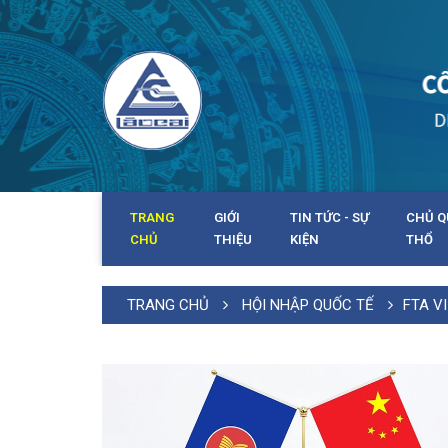
TRANG
GIỚI
TIN TỨC - SỰ
CHỦ Q
CHỦ
THIỆU
KIỆN
THỔ
TRANG CHỦ
HỘI NHẬP QUỐC TẾ
FTA V