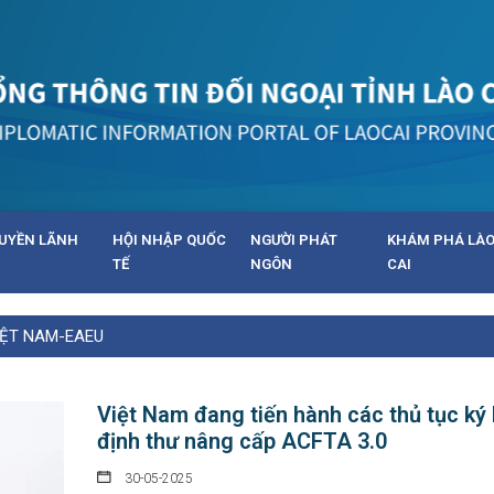
UYỀN LÃNH
HỘI NHẬP QUỐC
NGƯỜI PHÁT
KHÁM PHÁ LÀ
TẾ
NGÔN
CAI
IỆT NAM-EAEU
Việt Nam đang tiến hành các thủ tục ký
định thư nâng cấp ACFTA 3.0
30-05-2025