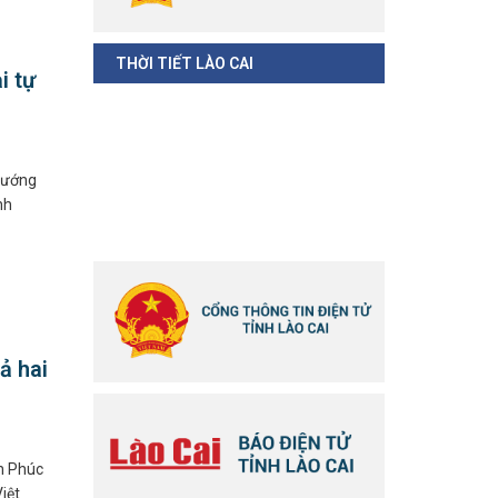
THỜI TIẾT LÀO CAI
i tự
tướng
nh
ả hai
HỖ TRỢ TRỰC TUYẾN
n Phúc
Phòng Thông tin - Báo chí - Xuất
iệt