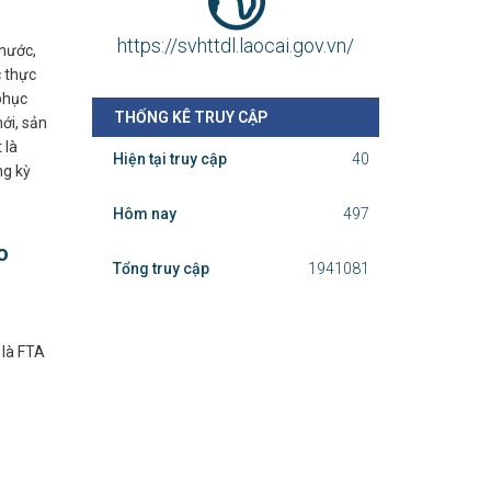
Hôm nay
497
 nước,
 thực
phục
Tổng truy cập
1941081
ới, sản
 là
ng kỳ
o
 là FTA