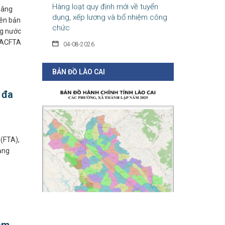
dụng, xếp lương và bổ nhiệm công
nâng
chức
ên bản
04-08-2026
ng nước
p ACFTA
Nghị định 300/2026/NĐ-CP vừa sửa đổi, bổ
sung nhiều quy định về tuyển...
BẢN ĐỒ LÀO CAI
 đa
 (FTA),
dạng