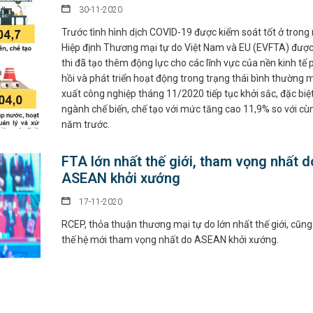
30-11-2020
Trước tình hình dịch COVID-19 được kiểm soát tốt ở trong
Hiệp định Thương mại tự do Việt Nam và EU (EVFTA) được
thi đã tạo thêm động lực cho các lĩnh vực của nền kinh tế 
hồi và phát triển hoạt động trong trạng thái bình thường m
xuất công nghiệp tháng 11/2020 tiếp tục khởi sắc, đặc biệt
ngành chế biến, chế tạo với mức tăng cao 11,9% so với cù
năm trước.
FTA lớn nhất thế giới, tham vọng nhất d
ASEAN khởi xướng
17-11-2020
RCEP, thỏa thuận thương mại tự do lớn nhất thế giới, cũng
thế hệ mới tham vọng nhất do ASEAN khởi xướng.