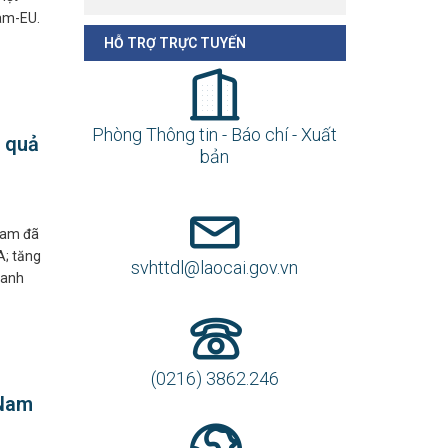
bản
Nam-EU.
svhttdl@laocai.gov.vn
u quả
(0216) 3862.246
 Nam đã
A; tăng
oanh
https://svhttdl.laocai.gov.vn/
 Nam
THỐNG KÊ TRUY CẬP
Hiện tại truy cập
40