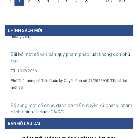
‹
1
2
3
4
5
6
7
8
...
525
526
›
dục STEM, AI và tiếng An...
10-08-2026
Bộ Giáo dục và Đào tạo vừa ban hành Công văn số 5208/BGDĐT-GDPT
hướng dẫn...
CHÍNH SÁCH MỚI
Bãi bỏ một số văn bản quy phạm pháp luật không còn phù
hợp
10-08-2026
Phó Thủ tướng Lê Tiến Châu ký Quyết định số 41/2026/QĐ-TTg bãi bỏ
một số...
Bổ sung một số chức danh có thẩm quyền xử phạt vi phạm
hành chính từ ngày 26/9/2...
10-08-2026
BẢN ĐỒ LÀO CAI
Chính phủ ban hành Nghị định số 311/2026/NĐ-CP ngày 06/8/2026 sửa
đổi, bổ sung...