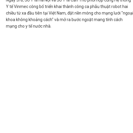
Ngày 3/8, Sở Y tế Hà Nội và Sở Y tế Cần Thơ phối hợp cùng Hệ thống
Y tế Vinmec công bố triển khai thành công ca phẫu thuật robot hai
chiều từ xa đầu tiên tại Việt Nam, đặt nền móng cho mạng lưới "ngoạ
khoa không khoảng cách" và mở ra bước ngoặt mang tính cách
mạng cho y tế nước nhà.