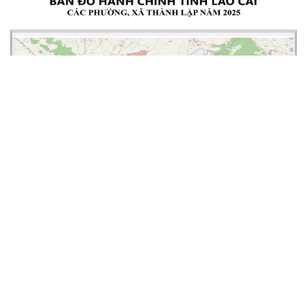
Quy định chế độ đối với học sinh trường phổ thông nội trú tại
các xã biên giới
10-08-2026
UBND tỉnh Lào Cai vừa ban hành Quyết định số 61/2026/QĐ-UBND ngày
05/8/2026, quy...