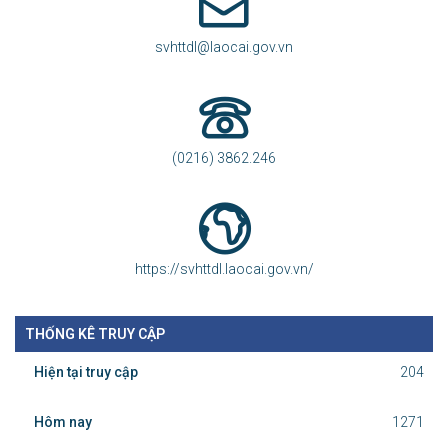
svhttdl@laocai.gov.vn
(0216) 3862.246
https://svhttdl.laocai.gov.vn/
THỐNG KÊ TRUY CẬP
Hiện tại truy cập
204
Hôm nay
1271