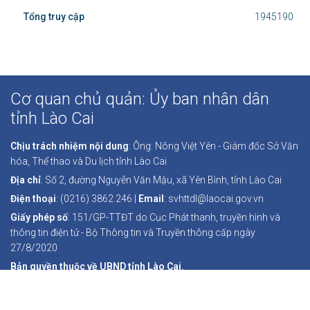
Tổng truy cập
1945190
Cơ quan chủ quản: Ủy ban nhân dân
tỉnh Lào Cai
Chịu trách nhiệm nội dung
: Ông: Nông Việt Yên - Giám đốc Sở Văn
hóa, Thể thao và Du lịch tỉnh Lào Cai
Địa chỉ
: Số 2, đường Nguyễn Văn Mậu, xã Yên Bình, tỉnh Lào Cai
Điện thoại
: (0216) 3862.246 |
Email
: svhttdl@laocai.gov.vn
Giấy phép số
: 151/GP-TTĐT do Cục Phát thanh, truyền hình và
thông tin điện tử - Bộ Thông tin và Truyền thông cấp ngày
27/8/2020
Bản quyền thuộc về UBND tỉnh Lào Cai.
Ghi rõ nguồn "Thông tin đối ngoại Lào Cai" khi phát hành lại nội
dung từ Website này.