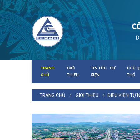
TRANG
GIỚI
TIN TỨC - SỰ
CHỦ Q
CHỦ
THIỆU
KIỆN
THỔ
TRANG CHỦ
GIỚI THIỆU
ĐIỀU KIỆN TỰ 