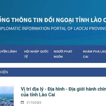
UYỀN LÃNH
HỘI NHẬP QUỐC
NGƯỜI PHÁT
KHÁM PHÁ LÀ
TẾ
NGÔN
CAI
NHIÊN
Vị trí địa lý - Địa hình - Địa giới hành chí
của tỉnh Lào Cai
21-10-2025