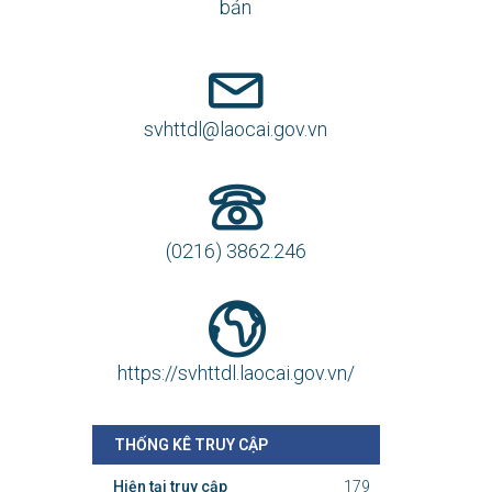
bản
svhttdl@laocai.gov.vn
(0216) 3862.246
https://svhttdl.laocai.gov.vn/
THỐNG KÊ TRUY CẬP
Hiện tại truy cập
179