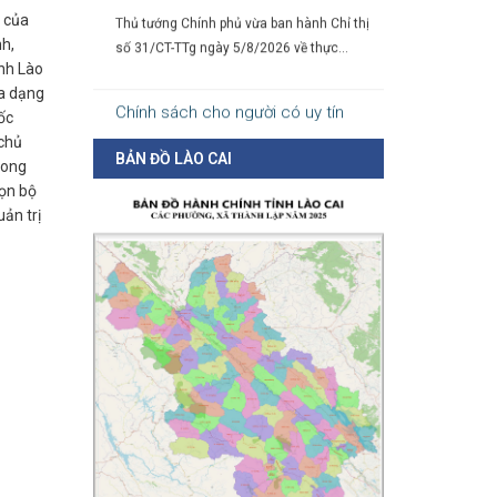
Thủ tướng Chính phủ vừa ban hành Chỉ thị
 của
số 31/CT-TTg ngày 5/8/2026 về thực...
nh,
ỉnh Lào
đa dạng
Chính sách cho người có uy tín
ốc
trong vùng đồng bào dân tộc thiểu
số
 chủ
BẢN ĐỒ LÀO CAI
rong
05-08-2026
gọn bộ
ản trị
Nghị định số 307/2026/NĐ-CP quy định
chính sách hỗ trợ, khen thưởng và tôn...