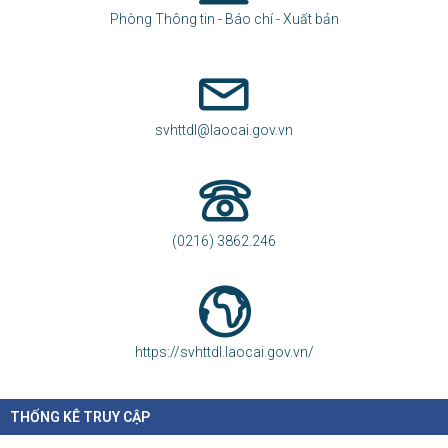
Phòng Thông tin - Báo chí - Xuất bản
svhttdl@laocai.gov.vn
(0216) 3862.246
https://svhttdl.laocai.gov.vn/
THỐNG KÊ TRUY CẬP