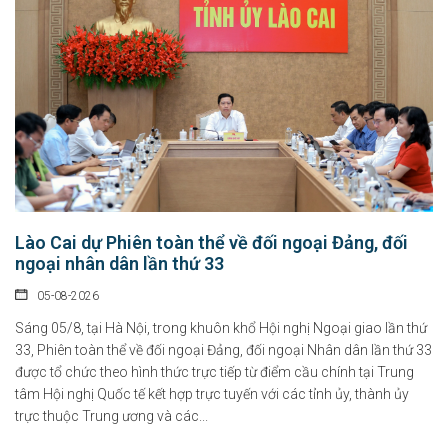
Chính sách hỗ trợ doanh nghiệp và thu hút đầu tư trong lĩnh vực
văn hóa số
Lào Cai dự Phiên toàn thể về đối ngoại Đảng, đối
ngoại nhân dân lần thứ 33
07-08-2026
05-08-2026
Tại Nghị định số 277/2026/NĐ-CP, Chính phủ quy định cụ thể chính sách hỗ...
Sáng 05/8, tại Hà Nội, trong khuôn khổ Hội nghị Ngoại giao lần thứ
33, Phiên toàn thể về đối ngoại Đảng, đối ngoại Nhân dân lần thứ 33
Chỉ thị của Thủ tướng Chính phủ về các nhiệm vụ trọng tâm năm
được tổ chức theo hình thức trực tiếp từ điểm cầu chính tại Trung
học 2026 - 2027
tâm Hội nghị Quốc tế kết hợp trực tuyến với các tỉnh ủy, thành ủy
06-08-2026
trực thuộc Trung ương và các...
Thủ tướng Chính phủ vừa ban hành Chỉ thị số 31/CT-TTg ngày 5/8/2026 về