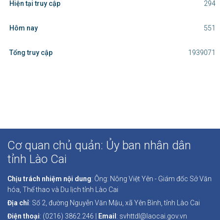
Hiện tại truy cập
294
Hôm nay
551
Tổng truy cập
1939071
Cơ quan chủ quản: Ủy ban nhân dân
tỉnh Lào Cai
Chịu trách nhiệm nội dung
: Ông: Nông Việt Yên - Giám đốc Sở Văn
hóa, Thể thao và Du lịch tỉnh Lào Cai
Địa chỉ
: Số 2, đường Nguyễn Văn Mậu, xã Yên Bình, tỉnh Lào Cai
Điện thoại
: (0216) 3862.246 |
Email
: svhttdl@laocai.gov.vn