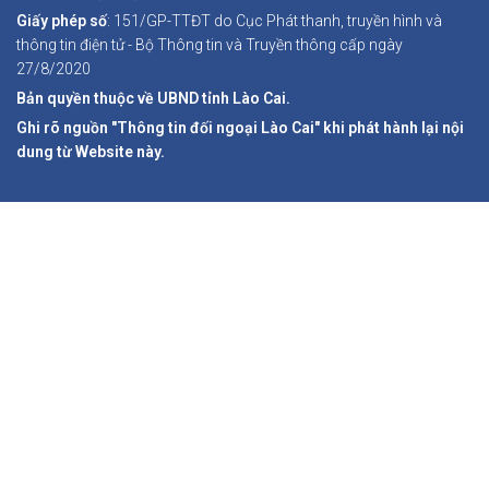
Giấy phép số
: 151/GP-TTĐT do Cục Phát thanh, truyền hình và
thông tin điện tử - Bộ Thông tin và Truyền thông cấp ngày
27/8/2020
Bản quyền thuộc về UBND tỉnh Lào Cai.
Ghi rõ nguồn "Thông tin đối ngoại Lào Cai" khi phát hành lại nội
dung từ Website này.