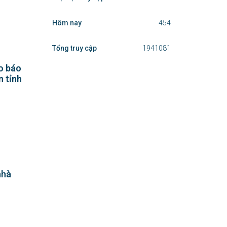
Hôm nay
454
Tổng truy cập
1941081
o báo
n tỉnh
nhà