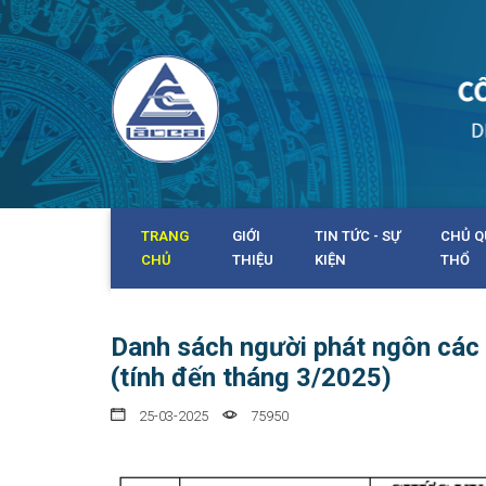
TRANG
GIỚI
TIN TỨC - SỰ
CHỦ Q
CHỦ
THIỆU
KIỆN
THỔ
Danh sách người phát ngôn các 
(tính đến tháng 3/2025)
25-03-2025
75950