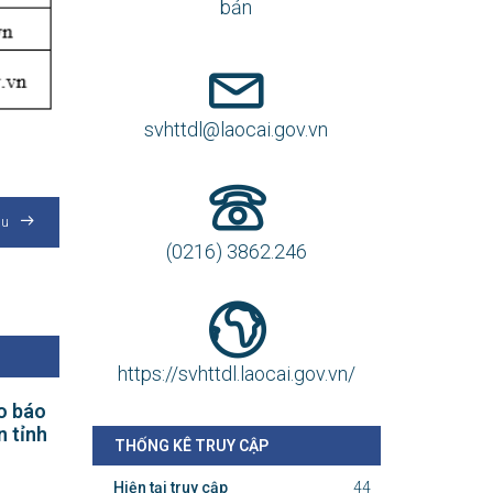
bản
svhttdl@laocai.gov.vn
au
(0216) 3862.246
https://svhttdl.laocai.gov.vn/
o báo
n tỉnh
THỐNG KÊ TRUY CẬP
Hiện tại truy cập
44