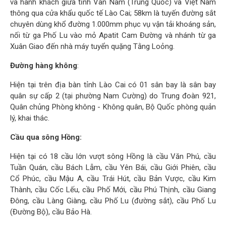
và hành khách giữa tỉnh Vân Nam (Trung Quốc) và Việt Nam
thông qua cửa khẩu quốc tế Lào Cai; 58km là tuyến đường sắt
chuyên dùng khổ đường 1.000mm phục vụ vận tải khoáng sản,
nối từ ga Phố Lu vào mỏ Apatit Cam Đường và nhánh từ ga
Xuân Giao đến nhà máy tuyển quặng Tằng Loỏng.
Đường hàng không
:
Hiện tại trên địa bàn tỉnh Lào Cai có 01 sân bay là sân bay
quân sự cấp 2 (tại phường Nam Cường) do Trung đoàn 921,
Quân chủng Phòng không - Không quân, Bộ Quốc phòng quản
lý, khai thác.
Cầu qua sông Hồng:
Hiện tại có 18 cầu lớn vượt sông Hồng là cầu Văn Phú, cầu
Tuần Quán, cầu Bách Lẫm, cầu Yên Bái, cầu Giới Phiên, cầu
Cổ Phúc, cầu Mậu A, cầu Trái Hút, cầu Bản Vược, cầu Kim
Thành, cầu Cốc Lếu, cầu Phố Mới, cầu Phú Thịnh, cầu Giang
Đông, cầu Làng Giàng, cầu Phố Lu (đường sắt), cầu Phố Lu
(Đường Bộ), cầu Bảo Hà.