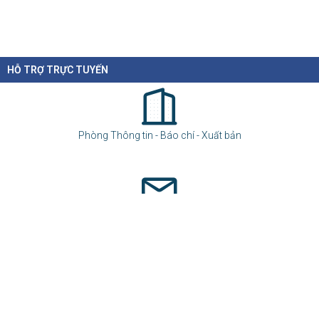
HỖ TRỢ TRỰC TUYẾN
Phòng Thông tin - Báo chí - Xuất bản
svhttdl@laocai.gov.vn
(0216) 3862.246