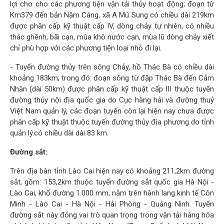
lợi cho cho các phương tiện vận tải thủy hoạt động; đoạn từ
Km379 đến bản Nậm Cáng, xã A Mú Sung có chiều dài 219km
được phân cấp kỹ thuật cấp IV, dòng chảy tự nhiên, có nhiều
thác ghềnh, bãi cạn, mùa khô nước cạn, mùa lũ dòng chảy xiết
chỉ phù hợp với các phương tiện loại nhỏ đi lại.
- Tuyến đường thủy trên sông Chảy, hồ Thác Bà có chiều dài
khoảng 183km; trong đó: đoạn sông từ đập Thác Bà đến Cảm
Nhân (dài 50km) được phân cấp kỹ thuật cấp III thuộc tuyến
đường thủy nội địa quốc gia do Cục hàng hải và đường thuỷ
Việt Nam quản lý, các đoạn tuyến còn lại hiện nay chưa được
phân cấp kỹ thuật thuộc tuyến đường thủy địa phương do tỉnh
quản lý.có chiều dài dài 83 km.
Đường sắt:
Trên địa bàn tỉnh Lào Cai hiện nay có khoảng 211,2km đường
sắt, gồm: 153,2km thuộc tuyến đường sắt quốc gia Hà Nội -
Lào Cai, khổ đường 1.000 mm, nằm trên hành lang kinh tế Côn
Minh - Lào Cai - Hà Nội - Hải Phòng - Quảng Ninh. Tuyến
đường sắt này đóng vai trò quan trọng trong vận tải hàng hóa