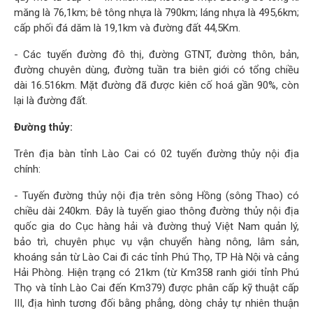
măng là 76,1km; bê tông nhựa là 790km; láng nhựa là 495,6km;
cấp phối đá dăm là 19,1km và đường đất 44,5Km.
- Các tuyến đường đô thị, đường GTNT, đường thôn, bản,
đường chuyên dùng, đường tuần tra biên giới có tổng chiều
dài 16.516km. Mặt đường đã được kiên cố hoá gần 90%, còn
lại là đường đất.
Đường thủy:
Trên địa bàn tỉnh Lào Cai có 02 tuyến đường thủy nội địa
chính:
- Tuyến đường thủy nội địa trên sông Hồng (sông Thao) có
chiều dài 240km. Đây là tuyến giao thông đường thủy nội địa
quốc gia do Cục hàng hải và đường thuỷ Việt Nam quản lý,
bảo trì, chuyên phục vụ vận chuyển hàng nông, lâm sản,
khoáng sản từ Lào Cai đi các tỉnh Phú Thọ, TP Hà Nội và cảng
Hải Phòng. Hiện trạng có 21km (từ Km358 ranh giới tỉnh Phú
Thọ và tỉnh Lào Cai đến Km379) được phân cấp kỹ thuật cấp
III, địa hình tương đối bằng phẳng, dòng chảy tự nhiên thuận