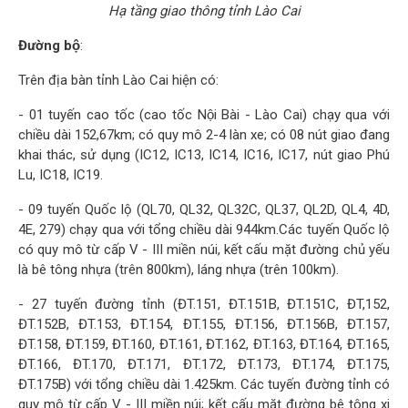
Hạ tầng giao thông tỉnh Lào Cai
Đường bộ
:
Trên địa bàn tỉnh Lào Cai hiện có:
- 01 tuyến cao tốc (cao tốc Nội Bài - Lào Cai) chạy qua với
chiều dài 152,67km; có quy mô 2-4 làn xe; có 08 nút giao đang
khai thác, sử dụng (IC12, IC13, IC14, IC16, IC17, nút giao Phú
Lu, IC18, IC19.
- 09 tuyến Quốc lộ (QL70, QL32, QL32C, QL37, QL2D, QL4, 4D,
4E, 279) chạy qua với tổng chiều dài 944km.Các tuyến Quốc lộ
có quy mô từ cấp V - III miền núi, kết cấu mặt đường chủ yếu
là bê tông nhựa (trên 800km), láng nhựa (trên 100km).
- 27 tuyến đường tỉnh (ĐT.151, ĐT.151B, ĐT.151C, ĐT,152,
ĐT.152B, ĐT.153, ĐT.154, ĐT.155, ĐT.156, ĐT.156B, ĐT.157,
ĐT.158, ĐT.159, ĐT.160, ĐT.161, ĐT.162, ĐT.163, ĐT.164, ĐT.165,
ĐT.166, ĐT.170, ĐT.171, ĐT.172, ĐT.173, ĐT.174, ĐT.175,
ĐT.175B) với tổng chiều dài 1.425km. Các tuyến đường tỉnh có
quy mô từ cấp V - III miền núi; kết cấu mặt đường bê tông xi