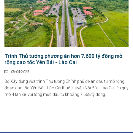
Chính sách hỗ trợ doanh nghiệp và thu hút đầu tư trong lĩnh vực
văn hóa số
Trình Thủ tướng phương án hơn 7.600 tỷ đồng mở
07-08-2026
rộng cao tốc Yên Bái - Lào Cai
Tại Nghị định số 277/2026/NĐ-CP, Chính phủ quy định cụ thể chính sách hỗ...
08-04-2025
Bộ Xây dựng vừa trình Thủ tướng Chính phủ đề án đầu tư mở rộng
Chỉ thị của Thủ tướng Chính phủ về các nhiệm vụ trọng tâm năm
đoạn cao tốc Yên Bái - Lào Cai thuộc tuyến Nội Bài - Lào Cai lên quy
học 2026 - 2027
mô 4 làn xe, với tổng mức đầu tư khoảng 7.668 tỷ đồng.
06-08-2026
Thủ tướng Chính phủ vừa ban hành Chỉ thị số 31/CT-TTg ngày 5/8/2026 về
thực...