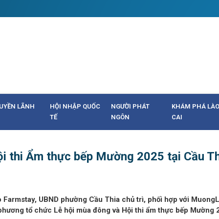
UYỀN LÃNH
HỘI NHẬP QUỐC
NGƯỜI PHÁT
KHÁM PHÁ LÀ
TẾ
NGÔN
CAI
i thi Ẩm thực bếp Mường 2025 tại Cầu Th
Lo Farmstay, UBND phường Cầu Thia chủ trì, phối hợp với Muong
 phương tổ chức Lễ hội mùa đông và Hội thi ẩm thực bếp Mường 