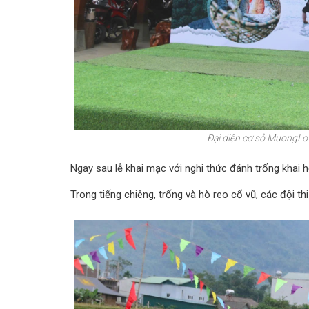
Đại diện cơ sở MuongLo 
Ngay sau lễ khai mạc với nghi thức đánh trống khai hộ
Trong tiếng chiêng, trống và hò reo cổ vũ, các đội th