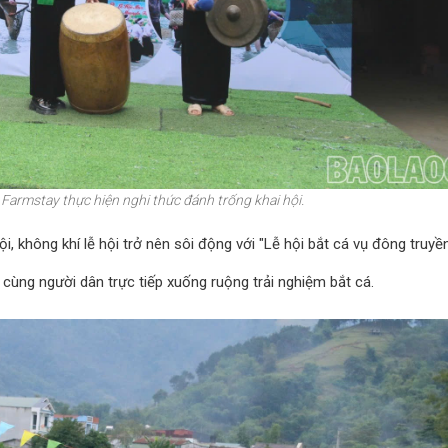
Farmstay thực hiện nghi thức đánh trống khai hội.
i, không khí lễ hội trở nên sôi động với "Lễ hội bắt cá vụ đông truyề
i cùng người dân trực tiếp xuống ruộng trải nghiệm bắt cá.