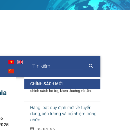
06-08-2026
Thủ tướng Chính phủ vừa ban hành Chỉ thị
số 31/CT-TTg ngày 5/8/2026 về thực...
Chính sách cho người có uy tín
trong vùng đồng bào dân tộc thiểu
số
05-08-2026
O
Nghị định số 307/2026/NĐ-CP quy định
chính sách hỗ trợ, khen thưởng và tôn...
CHÍNH SÁCH MỚI
ia
Hàng loạt quy định mới về tuyển
dụng, xếp lương và bổ nhiệm công
chức
04-08-2026
Lo
Nghị định 300/2026/NĐ-CP vừa sửa đổi, bổ
2025.
sung nhiều quy định về tuyển...