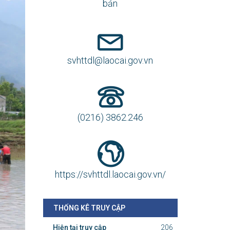
bản
svhttdl@laocai.gov.vn
(0216) 3862.246
https://svhttdl.laocai.gov.vn/
THỐNG KÊ TRUY CẬP
Hiện tại truy cập
206