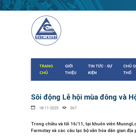
TRANG
GIỚI
TIN TỨC - SỰ
CHỦ Q
CHỦ
THIỆU
KIỆN
THỔ
Sôi động Lễ hội mùa đông và Hộ
18-11-2025
367
Trong chiều và tối 16/11, tại khuôn viên Muong
Farmstay và các câu lạc bộ văn hóa dân gian địa