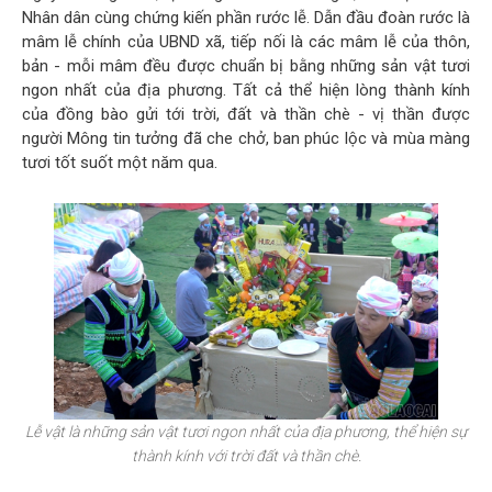
Nhân dân cùng chứng kiến phần rước lễ. Dẫn đầu đoàn rước là
mâm lễ chính của UBND xã, tiếp nối là các mâm lễ của thôn,
bản - mỗi mâm đều được chuẩn bị bằng những sản vật tươi
ngon nhất của địa phương. Tất cả thể hiện lòng thành kính
của đồng bào gửi tới trời, đất và thần chè - vị thần được
người Mông tin tưởng đã che chở, ban phúc lộc và mùa màng
tươi tốt suốt một năm qua.
Lễ vật là những sản vật tươi ngon nhất của địa phương, thể hiện sự
thành kính với trời đất và thần chè.