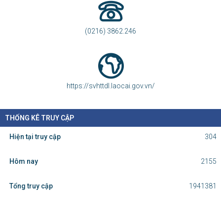
Phòng Thông tin - Báo chí - Xuất bản
svhttdl@laocai.gov.vn
(0216) 3862.246
https://svhttdl.laocai.gov.vn/
THỐNG KÊ TRUY CẬP
Hiện tại truy cập
304