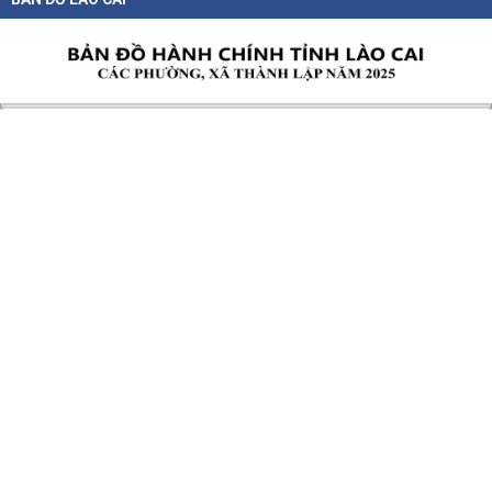
07-08-2026
Tại Nghị định số 277/2026/NĐ-CP, Chính phủ quy định cụ thể chính sách hỗ...
Chỉ thị của Thủ tướng Chính phủ về các nhiệm vụ trọng tâm năm
học 2026 - 2027
06-08-2026
Thủ tướng Chính phủ vừa ban hành Chỉ thị số 31/CT-TTg ngày 5/8/2026 về
thực...
Chính sách cho người có uy tín trong vùng đồng bào dân tộc
thiểu số
05-08-2026
Nghị định số 307/2026/NĐ-CP quy định chính sách hỗ trợ, khen thưởng và
tôn...
Hàng loạt quy định mới về tuyển dụng, xếp lương và bổ nhiệm