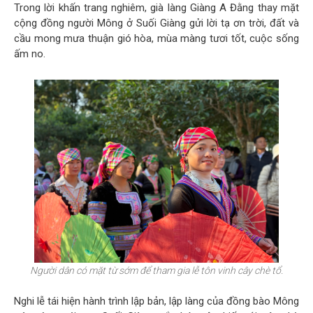
Trong lời khấn trang nghiêm, già làng Giàng A Đằng thay mặt
cộng đồng người Mông ở Suối Giàng gửi lời tạ ơn trời, đất và
cầu mong mưa thuận gió hòa, mùa màng tươi tốt, cuộc sống
ấm no.
Người dân có mặt từ sớm để tham gia lễ tôn vinh cây chè tổ.
Nghi lễ tái hiện hành trình lập bản, lập làng của đồng bào Mông