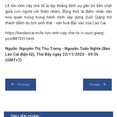
Lễ tôn vinh cây chè tổ là dịp khẳng định sự gắn bó bền chặt
giữa con người với thiên nhiên, đồng thời là điểm nhấn văn
hóa quan trọng trong hành trình xây dựng Suối Giàng trở
thành điểm du lịch sinh thái - văn hoá đặc sắc của Lào Cai.
https://baolaocai.vn/le-ton-vinh-cay-che-to-o-suoi-giang-
post887331.html
Nguồn: Nguyễn Thị Thu Trang - Nguyễn Tuấn Nghĩa (Báo
Lào Cai điện tử), Thứ Bảy ngày 22/11/2025 - 09:56
(GMT+7)
Tin trước
Tin sau
TIN LIÊN QUAN