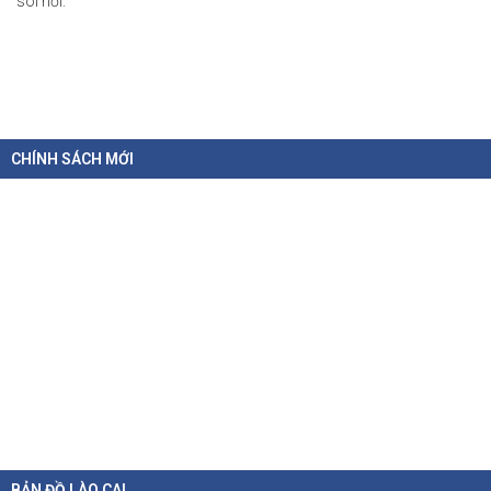
sôi nổi.
CHÍNH SÁCH MỚI
Chính sách hỗ trợ doanh nghiệp và thu hút đầu tư trong lĩnh vực
văn hóa số
BẢN ĐỒ LÀO CAI