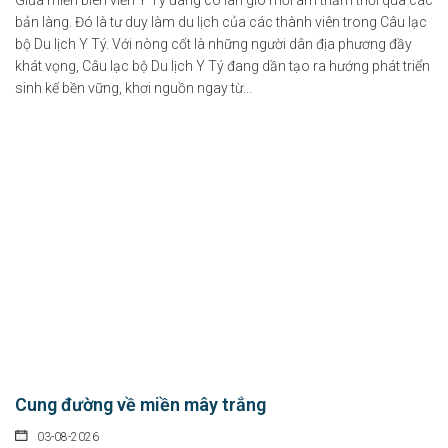
Giữa miền biên viễn Y Tý đang có làn gió mới âm thầm thổi qua các
bản làng. Đó là tư duy làm du lịch của các thành viên trong Câu lạc
bộ Du lịch Y Tý. Với nòng cốt là những người dân địa phương đầy
khát vọng, Câu lạc bộ Du lịch Y Tý đang dần tạo ra hướng phát triển
Việt Nam hướng tới trở thành trung tâm văn hóa và sáng tạo
sinh kế bền vững, khơi nguồn ngay từ...
hàng đầu khu vực
09-08-2026
Tầm nhìn đến năm 2045, Việt Nam trở thành một trong những trung tâm văn
hóa và...
Chính sách hỗ trợ doanh nghiệp và thu hút đầu tư trong lĩnh vực
văn hóa số
07-08-2026
Tại Nghị định số 277/2026/NĐ-CP, Chính phủ quy định cụ thể chính sách hỗ...
Chỉ thị của Thủ tướng Chính phủ về các nhiệm vụ trọng tâm năm
Cung đường về miền mây trắng
học 2026 - 2027
03-08-2026