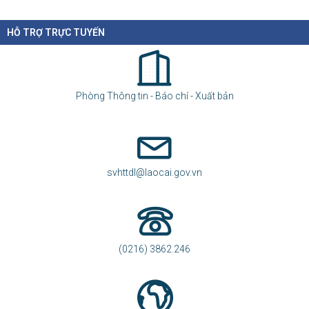
HỖ TRỢ TRỰC TUYẾN
Phòng Thông tin - Báo chí - Xuất bản
svhttdl@laocai.gov.vn
(0216) 3862.246