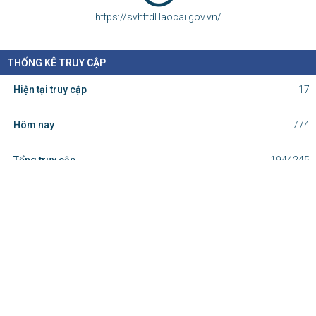
https://svhttdl.laocai.gov.vn/
THỐNG KÊ TRUY CẬP
Hiện tại truy cập
17
Hôm nay
774
Tổng truy cập
1944245
Cơ quan chủ quản: Ủy ban nhân dân
tỉnh Lào Cai