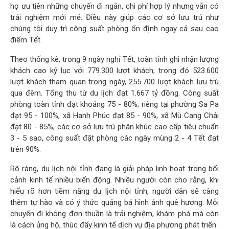
họ ưu tiên những chuyến đi ngắn, chi phí hợp lý nhưng vẫn có
trải nghiệm mới mẻ. Điều này giúp các cơ sở lưu trú như
chúng tôi duy trì công suất phòng ổn định ngay cả sau cao
điểm Tết.
Theo thống kê, trong 9 ngày nghỉ Tết, toàn tỉnh ghi nhận lượng
khách cao kỷ lục với 779.300 lượt khách; trong đó 523.600
lượt khách tham quan trong ngày, 255.700 lượt khách lưu trú
qua đêm. Tổng thu từ du lịch đạt 1.667 tỷ đồng. Công suất
phòng toàn tỉnh đạt khoảng 75 - 80%; riêng tại phường Sa Pa
đạt 95 - 100%, xã Hạnh Phúc đạt 85 - 90%, xã Mù Cang Chải
đạt 80 - 85%, các cơ sở lưu trú phân khúc cao cấp tiêu chuẩn
3 - 5 sao, công suất đặt phòng các ngày mùng 2 - 4 Tết đạt
trên 90%.
Rõ ràng, du lịch nội tỉnh đang là giải pháp linh hoạt trong bối
cảnh kinh tế nhiều biến động. Nhiều người còn cho rằng, khi
hiểu rõ hơn tiềm năng du lịch nội tỉnh, người dân sẽ càng
thêm tự hào và có ý thức quảng bá hình ảnh quê hương. Mỗi
chuyến đi không đơn thuần là trải nghiệm, khám phá mà còn
là cách ủng hộ, thúc đẩy kinh tế dịch vụ địa phương phát triển.