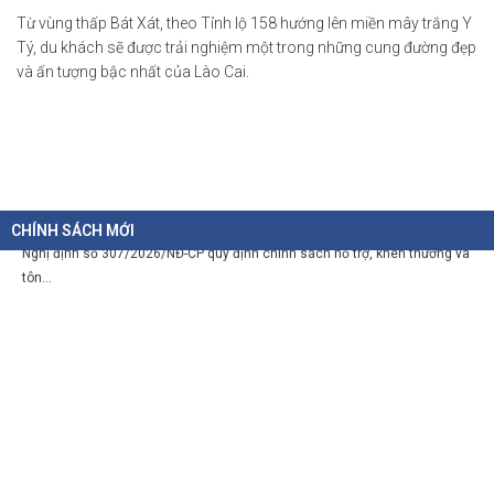
06-08-2026
Từ vùng thấp Bát Xát, theo Tỉnh lộ 158 hướng lên miền mây trắng Y
Thủ tướng Chính phủ vừa ban hành Chỉ thị số 31/CT-TTg ngày 5/8/2026 về
Tý, du khách sẽ được trải nghiệm một trong những cung đường đẹp
thực...
và ấn tượng bậc nhất của Lào Cai.
Chính sách cho người có uy tín trong vùng đồng bào dân tộc
thiểu số
05-08-2026
Nghị định số 307/2026/NĐ-CP quy định chính sách hỗ trợ, khen thưởng và
CHÍNH SÁCH MỚI
tôn...