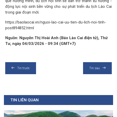
quê hương mình, du lịch nội tỉnh sẽ dần trở thành xu hướng -
động lực nội sinh bền vững cho sự phát triển du lịch Lào Cai
trong giai đoạn mới.
https://baolaocai.vn/nguoi-lao-cai-uu-tien-du-lich-noi-tinh-
post894852.html
Nguồn: Nguyễn Thị Hoài Anh (Báo Lào Cai điện tử), Thứ
Tư, ngày 04/03/2026 - 09:34 (GMT+7)
Tin trước
Tin sau
TIN LIÊN QUAN