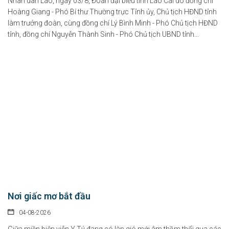
Nhân dân Lào, ngày 03/8, Đoàn đại biểu tỉnh Lào Cai do đồng chí
Hoàng Giang - Phó Bí thư Thường trực Tỉnh ủy, Chủ tịch HĐND tỉnh
làm trưởng đoàn, cùng đồng chí Lý Bình Minh - Phó Chủ tịch HĐND
tỉnh, đồng chí Nguyễn Thành Sinh - Phó Chủ tịch UBND tỉnh...
Nơi giấc mơ bắt đầu
04-08-2026