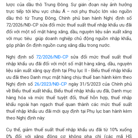
lược của dầu thô Trung Đông. Sự gián đoạn này ảnh hưởng
trực tiếp tới khu vực châu Á – nơi phụ thuộc lớn vào nguồn
dầu thô từ Trung Đông, Chính phủ ban hành Nghị định số
72/2026/NĐ-CP sửa đổi mức thuế suất thuế nhập khẩu ưu đãi
đối với một số mặt hàng xăng, dầu, nguyên liệu sản xuất xăng
với mục tiêu giúp doanh nghiệp chủ động nguồn nhập khẩu,
góp phần ổn định nguồn cung xăng dầu trong nước.
Nghị định số
72/2026/NĐ-CP
sửa đổi mức thuế suất thuế
nhập khẩu ưu đãi đối với một số mặt hàng xăng, dầu, nguyên
liệu sản xuất xăng quy định tại Phụ lục II - Biểu thuế nhập khẩu
ưu đãi theo Danh mục mặt hàng chịu thuế ban hành kèm theo
Nghị định số
26/2023/NĐ-CP
ngày 31/5/2023 của Chính phủ
về Biểu thuế xuất khẩu, Biểu thuế nhập khẩu ưu đãi, Danh mục
hàng hóa và mức thuế tuyệt đối, thuế hỗn hợp, thuế nhập
khẩu ngoài hạn ngạch thuế quan thành các mức thuế suất
thuế nhập khẩu ưu đãi mới quy định tại Phụ lục ban hành kèm
theo Nghị định này:
Cụ thể, giảm thuế suất thuế nhập khẩu ưu đãi từ 10% xuống
0% đối với xăng động cơ không pha chì (các mã HS