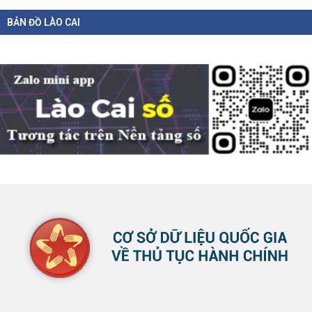
Bãi bỏ một số văn bản quy phạm pháp luật không còn phù hợp
BẢN ĐỒ LÀO CAI
10-08-2026
Phó Thủ tướng Lê Tiến Châu ký Quyết định số 41/2026/QĐ-TTg bãi bỏ một
số...
Bổ sung một số chức danh có thẩm quyền xử phạt vi phạm
hành chính từ ngày 26/9/2...
10-08-2026
Chính phủ ban hành Nghị định số 311/2026/NĐ-CP ngày 06/8/2026 sửa đổi,
bổ sung...
Quy định chế độ đối với học sinh trường phổ thông nội trú tại các
xã biên giới
10-08-2026
UBND tỉnh Lào Cai vừa ban hành Quyết định số 61/2026/QĐ-UBND ngày
05/8/2026, quy...