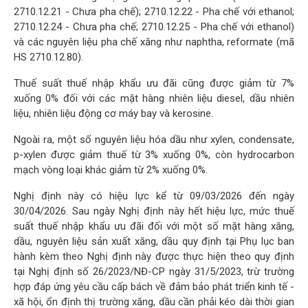
2710.12.21 - Chưa pha chế); 2710.12.22 - Pha chế với ethanol;
2710.12.24 - Chưa pha chế; 2710.12.25 - Pha chế với ethanol)
và các nguyên liệu pha chế xăng như naphtha, reformate (mã
HS 2710.12.80).
Thuế suất thuế nhập khẩu ưu đãi cũng được giảm từ 7%
xuống 0% đối với các mặt hàng nhiên liệu diesel, dầu nhiên
liệu, nhiên liệu động cơ máy bay và kerosine.
Ngoài ra, một số nguyên liệu hóa dầu như xylen, condensate,
p-xylen được giảm thuế từ 3% xuống 0%, còn hydrocarbon
mạch vòng loại khác giảm từ 2% xuống 0%.
Nghị định này có hiệu lực kể từ 09/03/2026 đến ngày
30/04/2026. Sau ngày Nghị định này hết hiệu lực, mức thuế
suất thuế nhập khẩu ưu đãi đối với một số mặt hàng xăng,
dầu, nguyên liệu sản xuất xăng, dầu quy định tại Phụ lục ban
hành kèm theo Nghị định này được thực hiện theo quy định
tại Nghị định số 26/2023/NĐ-CP ngày 31/5/2023, trừ trường
hợp đáp ứng yêu cầu cấp bách về đảm bảo phát triển kinh tế -
xã hội, ổn định thị trường xăng, dầu cần phải kéo dài thời gian