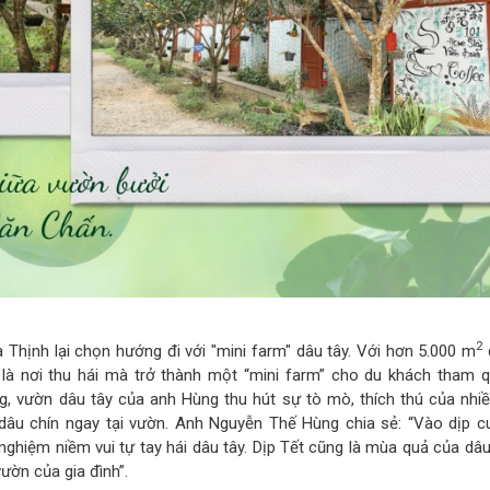
2
hịnh lại chọn hướng đi với "mini farm" dâu tây. Với hơn 5.000 m
d
là nơi thu hái mà trở thành một “mini farm” cho du khách tham qu
g, vườn dâu tây của anh Hùng thu hút sự tò mò, thích thú của nhiề
dâu chín ngay tại vườn. Anh Nguyễn Thế Hùng chia sẻ: “Vào dịp cu
 nghiệm niềm vui tự tay hái dâu tây. Dịp Tết cũng là mùa quả của dâ
ườn của gia đình”.