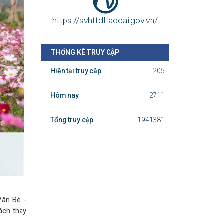
https://svhttdl.laocai.gov.vn/
THỐNG KÊ TRUY CẬP
Hiện tại truy cập
205
Hôm nay
2711
Tổng truy cập
1941381
Văn Bé -
ách thay