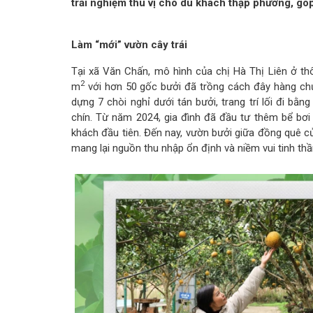
trải nghiệm thú vị cho du khách thập phương, góp
Làm “mới” vườn cây trái
Tại xã Văn Chấn, mô hình của chị Hà Thị Liên ở thô
2
m
với hơn 50 gốc bưởi đã trồng cách đây hàng chụ
dựng 7 chòi nghỉ dưới tán bưởi, trang trí lối đi 
chín. Từ năm 2024, gia đình đã đầu tư thêm bể bơi
khách đầu tiên. Đến nay, vườn bưởi giữa đồng quê củ
mang lại nguồn thu nhập ổn định và niềm vui tinh thầ