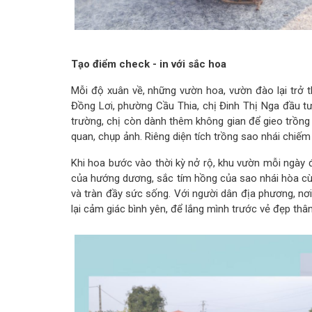
Tạo điểm check - in với sắc hoa
Mỗi độ xuân về, những vườn hoa, vườn đào lại trở
Đồng Lơi, phường Cầu Thia, chị Đinh Thị Nga đầu tư
trường, chị còn dành thêm không gian để gieo trồn
quan, chụp ảnh. Riêng diện tích trồng sao nhái chiế
Khi hoa bước vào thời kỳ nở rộ, khu vườn mỗi ngày
của hướng dương, sắc tím hồng của sao nhái hòa cùn
và tràn đầy sức sống. Với người dân địa phương, nơ
lại cảm giác bình yên, để lắng mình trước vẻ đẹp th