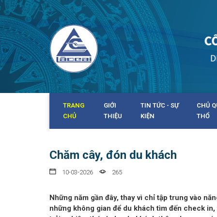
TRANG
GIỚI
TIN TỨC - SỰ
CHỦ Q
CHỦ
THIỆU
KIỆN
THỔ
Chăm cây, đón du khách
10-03-2026
265
Những năm gần đây, thay vì chỉ tập trung vào năn
những không gian để du khách tìm đến check in, 