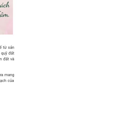
ế từ sản
 quỹ đất
n đất và
 vừa mang
oạch của