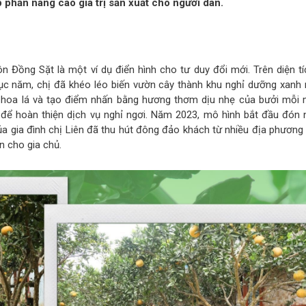
 phần nâng cao giá trị sản xuất cho người dân.
n Đồng Sặt là một ví dụ điển hình cho tư duy đổi mới. Trên diện tí
c năm, chị đã khéo léo biến vườn cây thành khu nghỉ dưỡng xanh 
bằng hoa lá và tạo điểm nhấn bằng hương thơm dịu nhẹ của bưởi mỗi
 để hoàn thiện dịch vụ nghỉ ngơi. Năm 2023, mô hình bắt đầu đón 
a gia đình chị Liên đã thu hút đông đảo khách từ nhiều địa phương 
n cho gia chủ.