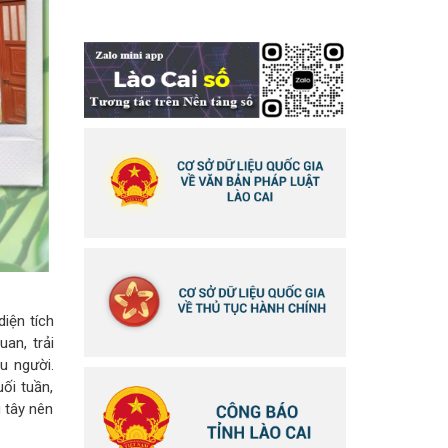
iện tích
an, trải
u người.
ối tuần,
u tây nên