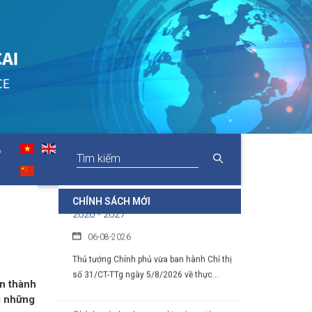
Chính sách hỗ trợ doanh nghiệp và
thu hút đầu tư trong lĩnh vực văn
hóa số
07-08-2026
Tại Nghị định số 277/2026/NĐ-CP, Chính
phủ quy định cụ thể chính sách hỗ...
O
Chỉ thị của Thủ tướng Chính phủ về
các nhiệm vụ trọng tâm năm học
2026 - 2027
CHÍNH SÁCH MỚI
06-08-2026
Thủ tướng Chính phủ vừa ban hành Chỉ thị
số 31/CT-TTg ngày 5/8/2026 về thực...
ờn thành
Chính sách cho người có uy tín
trong vùng đồng bào dân tộc thiểu
i những