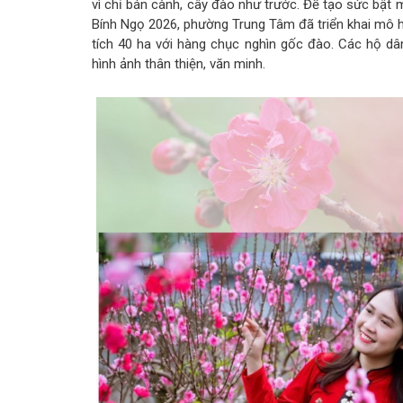
vì chỉ bán cành, cây đào như trước. Để tạo sức bậ
Bính Ngọ 2026, phường Trung Tâm đã triển khai mô h
tích 40 ha với hàng chục nghìn gốc đào. Các hộ dâ
hình ảnh thân thiện, văn minh.