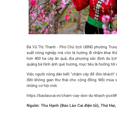
Bà Vũ Thị Thanh - Phó Chủ tịch UBND phường Trung T
xuất nông nghiệp mà còn là hướng đi nhằm khai thá
hơn 400 ha cây ăn quả, địa phương xác định du lịch
quảng bá hình ảnh quê hương, mục tiêu là hướng tới 
Việc người nông dân biết "chăm cây để đón khách" đã 
đến không gian thư thái cho cộng đồng. Mỗi mùa v
những cơ hội mới.
https://baolaocai.vn/cham-cay-don-du-khach-post8
Nguồn: Thu Hạnh (Báo Lào Cai điện tử), Thứ Hai