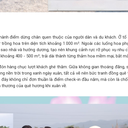
 thành điểm dừng chân quen thuộc của người dân và du khách. Ở tổ
 trồng hoa trên diện tích khoảng 1.000 m². Ngoài các luống hoa phụ
g sao nhái và hướng dương, tạo nên khung cảnh rực rỡ phục vụ nhu 
m khoảng 400 - 500 m², trải dài thành từng thảm hoa mềm mại, bắt mắ
 đón hàng chục lượt khách ghé thăm. Giữa không gian thoáng đãng, 
g nền trời trong xanh ngày xuân, tất cả vẽ nên bức tranh đồng quê 
i đây không chỉ đơn thuần là điểm check-in đầu năm, mà còn là chố
ân thương của quê hương khi xuân về.