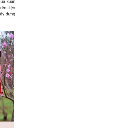
mùa xuân
rên diện
xây dựng