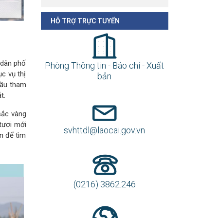
HỖ TRỢ TRỰC TUYẾN
 dân phố
Phòng Thông tin - Báo chí - Xuất
c vụ thị
bản
cầu tham
t.
sắc vàng
tươi mới
svhttdl@laocai.gov.vn
n để tìm
(0216) 3862.246