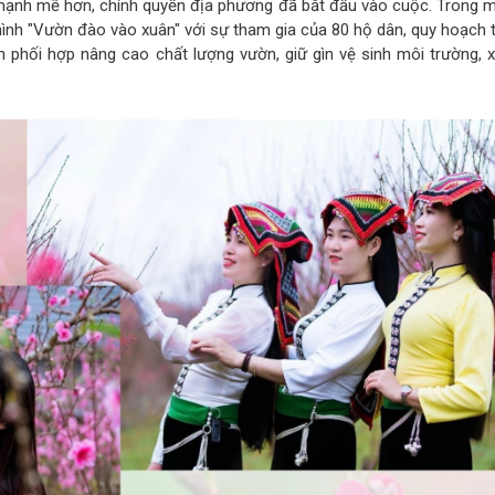
t mạnh mẽ hơn, chính quyền địa phương đã bắt đầu vào cuộc. Trong 
ình "Vườn đào vào xuân" với sự tham gia của 80 hộ dân, quy hoạch t
n phối hợp nâng cao chất lượng vườn, giữ gìn vệ sinh môi trường, 