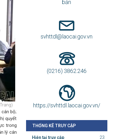
bản
svhttdl@laocai.gov.vn
(0216) 3862.246
https://svhttdl.laocai.gov.vn/
 Trang)
i cán bộ;
hị quyết
ực trong
THỐNG KÊ TRUY CẬP
n lý cán
Hiện tại truy cập
23