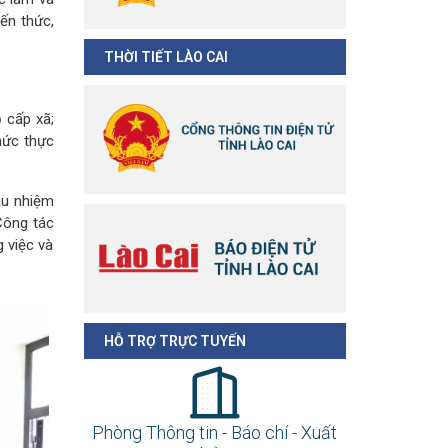
ến thức,
THỜI TIẾT LÀO CAI
 cấp xã;
hức thực
cầu nhiệm
 Công tác
g việc và
HỖ TRỢ TRỰC TUYẾN
Phòng Thông tin - Báo chí - Xuất