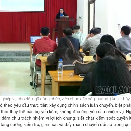
nghiệp vụ cho đội ngũ công chức, viên chức cấp xã, phường. (Ảnh: Thùy
ộ theo yêu cầu thực tiễn; xây dựng chính sách luân chuyển, biệt phá
p thời thay thế cán bộ yếu kém, không đáp ứng yêu cầu nhiệm vụ. Ng
dám chịu trách nhiệm vì lợi ích chung; siết chặt kiểm soát quyền l
 tăng cường kiểm tra, giám sát và đẩy mạnh chuyển đổi số trong quả