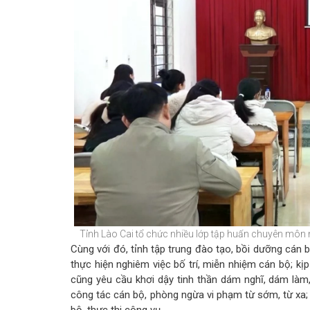
Tỉnh Lào Cai tổ chức nhiều lớp tập huấn chuyên môn 
Cùng với đó, tỉnh tập trung đào tạo, bồi dưỡng cán b
thực hiện nghiêm việc bố trí, miễn nhiệm cán bộ; kị
cũng yêu cầu khơi dậy tinh thần dám nghĩ, dám làm, 
công tác cán bộ, phòng ngừa vi phạm từ sớm, từ xa;