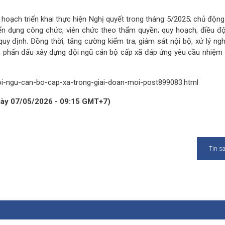
oạch triển khai thực hiện Nghị quyết trong tháng 5/2025; chủ động 
uyển dụng công chức, viên chức theo thẩm quyền; quy hoạch, điều độ
uy định. Đồng thời, tăng cường kiểm tra, giám sát nội bộ, xử lý ng
; phấn đấu xây dựng đội ngũ cán bộ cấp xã đáp ứng yêu cầu nhiệm 
doi-ngu-can-bo-cap-xa-trong-giai-doan-moi-post899083.html
ngày 07/05/2026 - 09:15 GMT+7)
Tin s