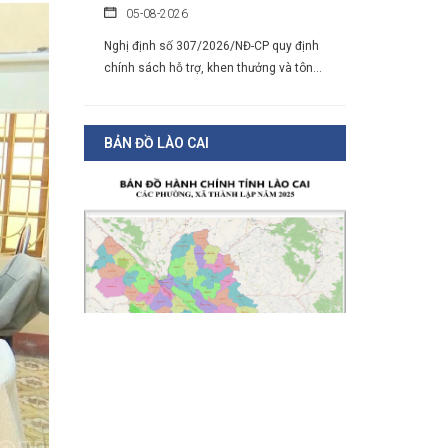
Nghị định số 307/2026/NĐ-CP quy định
chính sách hỗ trợ, khen thưởng và tôn...
Hàng loạt quy định mới về tuyển
dụng, xếp lương và bổ nhiệm công
chức
BẢN ĐỒ LÀO CAI
04-08-2026
Nghị định 300/2026/NĐ-CP vừa sửa đổi, bổ
sung nhiều quy định về tuyển...