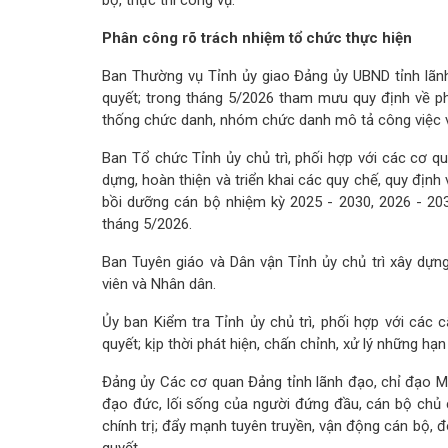
bộ, thực thi công vụ.
Phân công rõ trách nhiệm tổ chức thực hiện
Ban Thường vụ Tỉnh ủy giao Đảng ủy UBND tỉnh lãnh 
quyết; trong tháng 5/2026 tham mưu quy định về ph
thống chức danh, nhóm chức danh mô tả công việc v
Ban Tổ chức Tỉnh ủy chủ trì, phối hợp với các cơ qu
dựng, hoàn thiện và triển khai các quy chế, quy địn
bồi dưỡng cán bộ nhiệm kỳ 2025 - 2030, 2026 - 20
tháng 5/2026.
Ban Tuyên giáo và Dân vận Tỉnh ủy chủ trì xây dựn
viên và Nhân dân.
Ủy ban Kiểm tra Tỉnh ủy chủ trì, phối hợp với các c
quyết; kịp thời phát hiện, chấn chỉnh, xử lý những h
Đảng ủy Các cơ quan Đảng tỉnh lãnh đạo, chỉ đạo Mặ
đạo đức, lối sống của người đứng đầu, cán bộ chủ c
chính trị; đẩy mạnh tuyên truyền, vận động cán bộ, đo