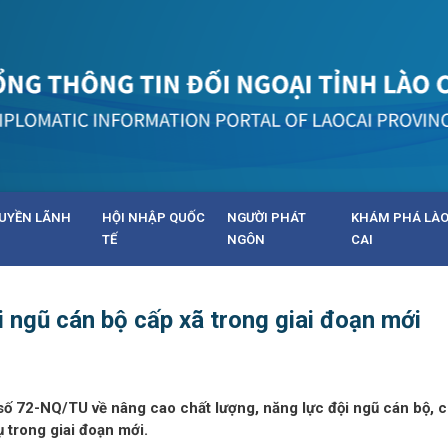
UYỀN LÃNH
HỘI NHẬP QUỐC
NGƯỜI PHÁT
KHÁM PHÁ LÀ
TẾ
NGÔN
CAI
 ngũ cán bộ cấp xã trong giai đoạn mới
số 72-NQ/TU về nâng cao chất lượng, năng lực đội ngũ cán bộ, 
 trong giai đoạn mới.