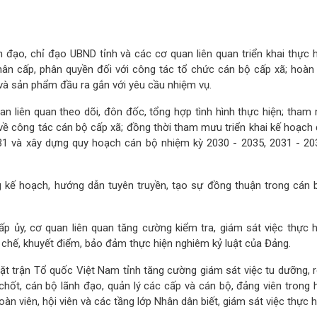
đạo, chỉ đạo UBND tỉnh và các cơ quan liên quan triển khai thực h
ân cấp, phân quyền đối với công tác tổ chức cán bộ cấp xã; hoàn 
à sản phẩm đầu ra gắn với yêu cầu nhiệm vụ.
an liên quan theo dõi, đôn đốc, tổng hợp tình hình thực hiện; tham
h về công tác cán bộ cấp xã; đồng thời tham mưu triển khai kế hoạch
31 và xây dựng quy hoạch cán bộ nhiệm kỳ 2030 - 2035, 2031 - 20
g kế hoạch, hướng dẫn tuyên truyền, tạo sự đồng thuận trong cán 
ấp ủy, cơ quan liên quan tăng cường kiểm tra, giám sát việc thực h
ạn chế, khuyết điểm, bảo đảm thực hiện nghiêm kỷ luật của Đảng.
t trận Tổ quốc Việt Nam tỉnh tăng cường giám sát việc tu dưỡng, r
hốt, cán bộ lãnh đạo, quản lý các cấp và cán bộ, đảng viên trong 
àn viên, hội viên và các tầng lớp Nhân dân biết, giám sát việc thực 