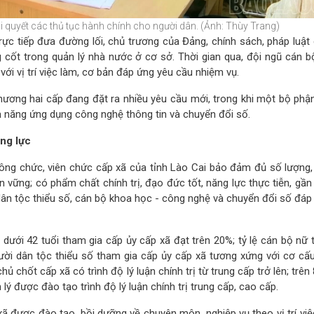
i quyết các thủ tục hành chính cho người dân. (Ảnh: Thùy Trang)
trực tiếp đưa đường lối, chủ trương của Đảng, chính sách, pháp luật
 cốt trong quản lý nhà nước ở cơ sở. Thời gian qua, đội ngũ cán b
ới vị trí việc làm, cơ bản đáp ứng yêu cầu nhiệm vụ.
phương hai cấp đang đặt ra nhiều yêu cầu mới, trong khi một bộ phậ
hả năng ứng dụng công nghệ thông tin và chuyển đổi số.
ng lực
công chức, viên chức cấp xã của tỉnh Lào Cai bảo đảm đủ số lượng,
ền vững; có phẩm chất chính trị, đạo đức tốt, năng lực thực tiễn, gần
dân tộc thiểu số, cán bộ khoa học - công nghệ và chuyển đổi số đáp
ẻ dưới 42 tuổi tham gia cấp ủy cấp xã đạt trên 20%; tỷ lệ cán bộ nữ
người dân tộc thiểu số tham gia cấp ủy cấp xã tương xứng với cơ cấ
 chốt cấp xã có trình độ lý luận chính trị từ trung cấp trở lên; trê
ý được đào tạo trình độ lý luận chính trị trung cấp, cao cấp.
 được đào tạo, bồi dưỡng về chuyên môn, nghiệp vụ theo vị trí việ