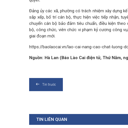
quyết.
Đảng ủy các xã, phường có trách nhiệm xây dựng kế h
sắp xếp, bố trí cán bộ, thực hiện việc tiếp nhận, t
chuyển cán bộ bảo đảm tiêu chuẩn, điều kiện theo q
bộ, công chức, viên chức vi phạm kỷ cương công vụ
giai đoạn mới.
https://baolaocai.vn/lao-cai-nang-cao-chat-luong-
Nguồn: Hà Lan (Báo Lào Cai điện tử, Thứ Năm, 
Tin trước
TIN LIÊN QUAN