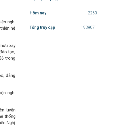
Hôm nay
2260
iện nghị
Tổng truy cập
1939071
thiện hệ
 mưu xây
 đào tạo,
36 trong
bộ, đảng
iện nghị
èn luyện
hệ thống
hiện Nghị