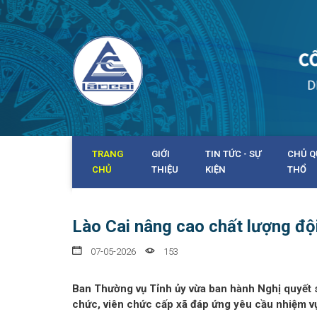
TRANG
GIỚI
TIN TỨC - SỰ
CHỦ Q
CHỦ
THIỆU
KIỆN
THỔ
Lào Cai nâng cao chất lượng đội
07-05-2026
153
Ban Thường vụ Tỉnh ủy vừa ban hành Nghị quyết 
chức, viên chức cấp xã đáp ứng yêu cầu nhiệm vụ