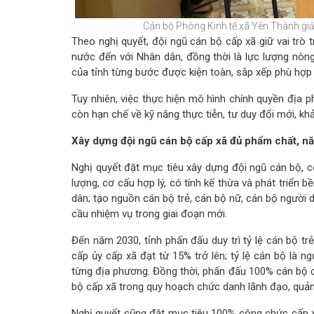
Cán bộ Phòng Kinh tế xã Yên Thành giả
Theo nghị quyết, đội ngũ cán bộ cấp xã giữ vai trò 
nước đến với Nhân dân, đồng thời là lực lượng nòng
của tỉnh từng bước được kiện toàn, sắp xếp phù hợp v
Tuy nhiên, việc thực hiện mô hình chính quyền địa 
còn hạn chế về kỹ năng thực tiễn, tư duy đổi mới, k
Xây dựng đội ngũ cán bộ cấp xã đủ phẩm chất, nă
Nghị quyết đặt mục tiêu xây dựng đội ngũ cán bộ, 
lượng, cơ cấu hợp lý, có tính kế thừa và phát triển b
dân; tạo nguồn cán bộ trẻ, cán bộ nữ, cán bộ người 
cầu nhiệm vụ trong giai đoạn mới.
Đến năm 2030, tỉnh phấn đấu duy trì tỷ lệ cán bộ tr
cấp ủy cấp xã đạt từ 15% trở lên; tỷ lệ cán bộ là 
từng địa phương. Đồng thời, phấn đấu 100% cán bộ chủ
bộ cấp xã trong quy hoạch chức danh lãnh đạo, quản l
Nghị quyết cũng đặt mục tiêu 100% công chức cấp xã