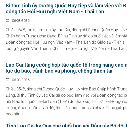
Bí thư Tỉnh ủy Dương Quốc Huy tiếp và làm việc với 
công tác Hội Hữu nghị Việt Nam - Thái Lan
06-08-2026
Chiều 05/8, tại trụ sở Tỉnh ủy Lào Cai, đồng chí Dương Quốc Huy - Ủy 
Chấp hành Trung ương Đảng, Bí thư Tỉnh ủy đã có buổi tiếp và làm việ
Đoàn công tác Hội Hữu nghị Việt Nam - Thái Lan do Giáo sư - Tiến sĩ
tướng Nguyễn Văn Thành, Chủ tịch Hội Hữu nghị Việt Nam - Thái Lan l
Lào Cai tăng cường hợp tác quốc tế trong nâng cao 
lực dự báo, cảnh báo và phòng, chống thiên tai
06-08-2026
Chiều 05/8, đồng chí Dương Quốc Huy - Ủy viên Ban Chấp hành Trun
Đảng, Bí thư Tỉnh ủy Lào Cai đã có buổi làm việc với Đoàn công tác c
hội Giao lưu quốc tế Đài Loan (TIEA) do Giáo sư, Tiến sĩ Lee Hong-Y
trưởng đoàn, nhằm trao đổi, tìm hiểu thực trạng và chia sẻ các giải 
cao năng...
Tỉnh Lào Cai ký Quy chế phối hợp với Đảng ủy Bộ đội 