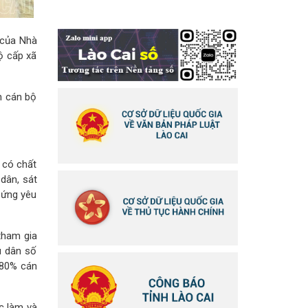
 của Nhà
ộ cấp xã
n cán bộ
 có chất
 dân, sát
 ứng yêu
 tham gia
u dân số
n 80% cán
c làm và