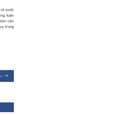
rà soát,
ng, luân
hiêm cán
vụ trong
au