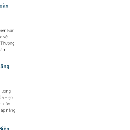
Đoàn
viên Ban
c với
, Thượng
àm...
năng
g ương
ủa Hiệp
uan làm
pháp nâng
Biên