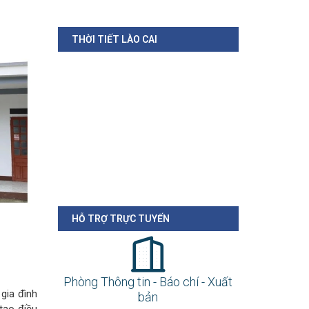
THỜI TIẾT LÀO CAI
gia đình
tạo điều