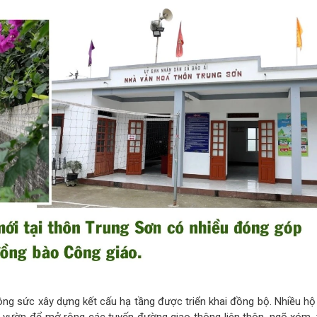
ông sức xây dựng kết cấu hạ tầng được triển khai đồng bộ. Nhiều hộ 
t vườn để mở rộng các tuyến đường giao thông liên thôn, ngõ xóm, 