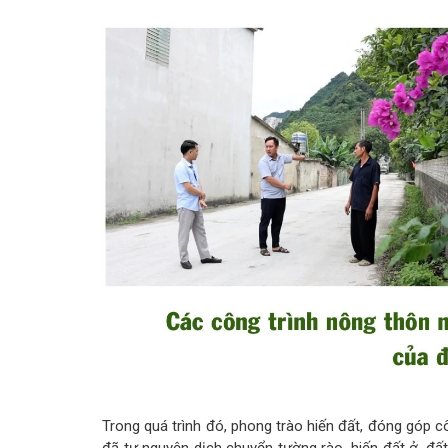
Trong quá trình đó, phong trào hiến đất, đóng góp c
đã tự nguyện dịch chuyển tường rào, hiến đất ở, đấ