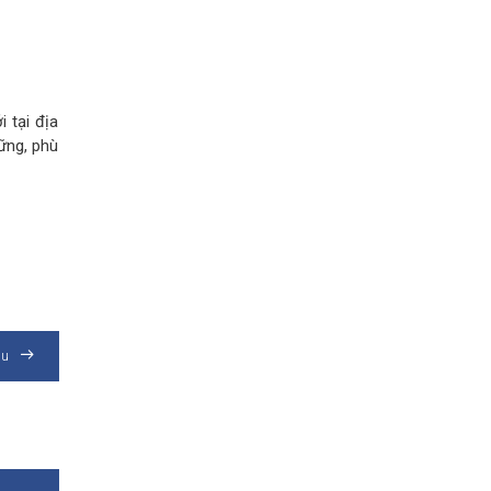
 tại địa
vững, phù
au