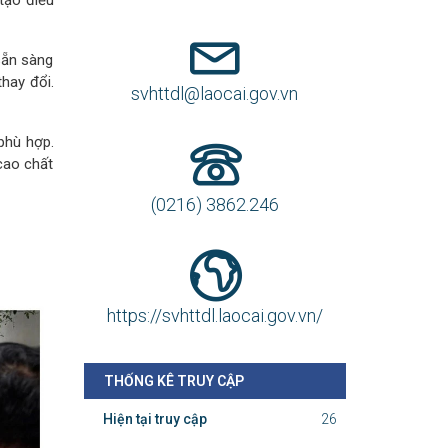
HỖ TRỢ TRỰC TUYẾN
sẵn sàng
thay đổi.
Phòng Thông tin - Báo chí - Xuất
 phù hợp.
bản
 cao chất
svhttdl@laocai.gov.vn
(0216) 3862.246