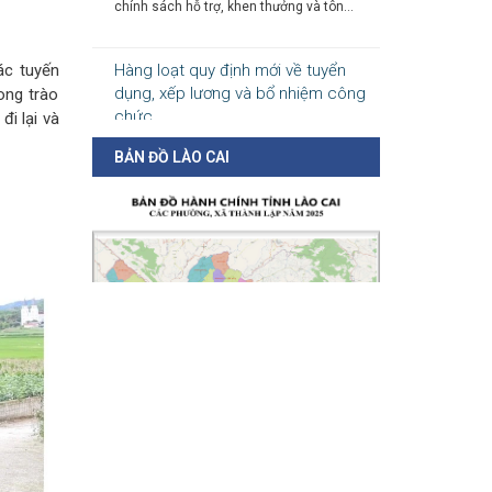
Hàng loạt quy định mới về tuyển
dụng, xếp lương và bổ nhiệm công
ác tuyến
chức
ong trào
04-08-2026
đi lại và
Nghị định 300/2026/NĐ-CP vừa sửa đổi, bổ
BẢN ĐỒ LÀO CAI
sung nhiều quy định về tuyển...