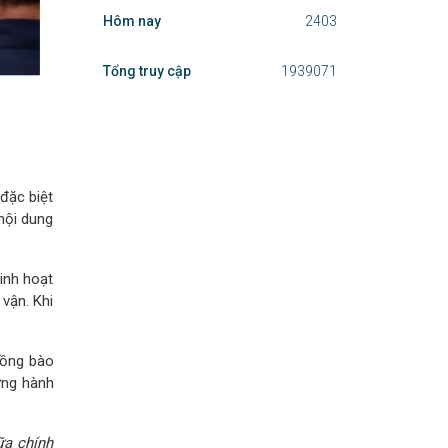
https://svhttdl.laocai.gov.vn/
THỐNG KÊ TRUY CẬP
Hiện tại truy cập
26
Hôm nay
2403
đặc biệt
nội dung
Tổng truy cập
1939071
inh hoạt
vận. Khi
đồng bào
ững hành
ữa chính