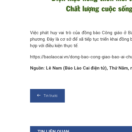
Việc phát huy vai trò của đồng bào Công giáo ở B
phương. Đây là cơ sở để xã tiếp tục triển khai đồng
hợp với điều kiện thực tế.
https://baolaocai.vn/dong-bao-cong-giao-bao-ai-c
Nguồn: Lê Nam (Báo Lào Cai điện tử), Thứ Năm,
Tin trước
TIN LIÊN QUAN