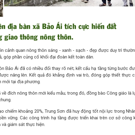
ìn cảnh quan nông thôn sáng - xanh - sạch - đẹp được duy trì thườn
ả, góp phần củng cố khối đại đoàn kết toàn dân.
n Bảo Ái đã có nhiều đổi thay rõ nét; kết cấu hạ tầng từng bước đ
được nâng lên. Kết quả đó khẳng định vai trò, đóng góp thiết thực 
n mới tại địa phương.
ã về đích nông thôn mới kiểu mẫu; trong đó, đồng bào Công giáo là l
chung.
ạo chiếm khoảng 20%, Trung Sơn đã huy động tốt nội lực trong Nhâ
ền vững. Các công trình hạ tầng được triển khai trên cơ sở công k
 và giám sát thực hiện.