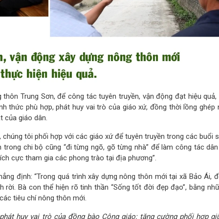
thôn Trung Sơn, để công tác tuyên truyền, vận động đạt hiệu quả, 
h thức phù hợp, phát huy vai trò của giáo xứ, đồng thời lồng ghép 
t của giáo dân.
chúng tôi phối hợp với các giáo xứ để tuyên truyền trong các buổi s
 trong chi bộ cũng “đi từng ngõ, gõ từng nhà” để làm công tác dân 
tích cực tham gia các phong trào tại địa phương”.
ng định: “Trong quá trình xây dựng nông thôn mới tại xã Bảo Ái, 
h rời. Bà con thể hiện rõ tinh thần “Sống tốt đời đẹp đạo”, bằng nh
 các tiêu chí nông thôn mới.
c phát huy vai trò của đồng bào Công giáo; tăng cường phối hợp gi