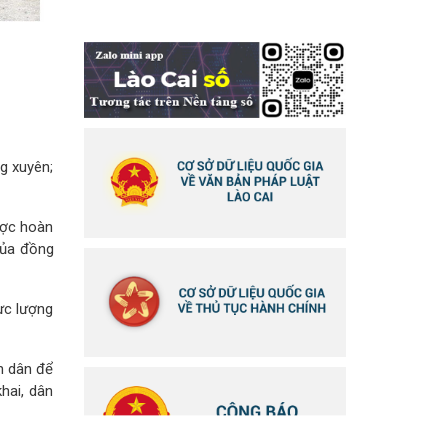
g xuyên;
ược hoàn
của đồng
ực lượng
n dân để
hai, dân