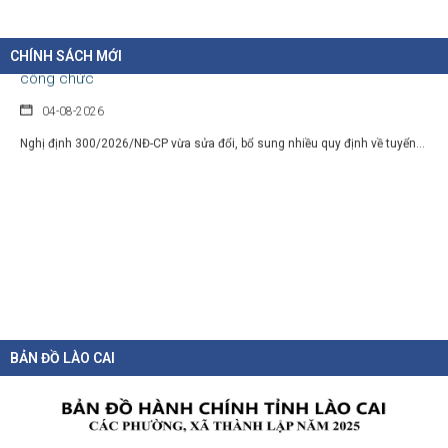
Hàng loạt quy định mới về tuyển dụng, xếp lương và bổ nhiệm
công chức
CHÍNH SÁCH MỚI
04-08-2026
Nghị định 300/2026/NĐ-CP vừa sửa đổi, bổ sung nhiều quy định về tuyển...
BẢN ĐỒ LÀO CAI