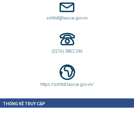
HỖ TRỢ TRỰC TUYẾN
Phòng Thông tin - Báo chí - Xuất bản
svhttdl@laocai.gov.vn
(0216) 3862.246
https://svhttdl.laocai.gov.vn/