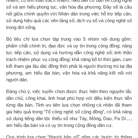
nhiệm, có tinh thần trách nhiệm, hiểu biết cơ bản về công nghệ
số và am hiểu phong tục, văn hóa địa phương. Đây sẽ là cầu
nối giữa chính quyền với Nhân dân trong việc hỗ trợ tiếp cận,
sử dụng hiệu quả các nền tảng số, dịch vụ số và công nghệ số
trong đời sống.
Bộ tiêu chí lựa chọn tập trung vào 5 nhóm nội dung gồm:
phẩm chất chính trị, đạo đức và uy tín trong cộng đồng; năng
lực tiếp cận, sử dụng và hướng dẫn công nghệ số; tinh thần
trách nhiệm phục vụ cộng đồng; khả năng bố trí thời gian, cam
kết tham gia lâu dài; đồng thời phải là người thường trú tại địa
phương, am hiểu địa bàn, văn hóa và khả năng kết nối với
người dân.
Đáng chú ý, việc tuyển chọn được thực hiện theo nguyên tắc
dân chủ, công khai, linh hoạt phù hợp với điều kiện thực tiễn
từng địa bàn. Tỉnh ưu tiên lựa chọn những cá nhân đã tham
gia hiệu quả trong “Tổ công nghệ số cộng đồng”, có khả năng
sử dụng tiếng dân tộc thiểu số như Tày, Mông, Dao, Pa Dí…,
am hiểu địa bàn và có uy tín trong cộng đồng dân cư.
Quy trình lựa chọn “Người bản số” gồm các bước từ thông