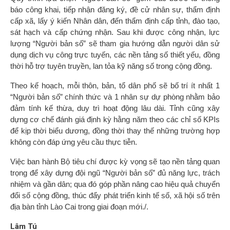
báo công khai, tiếp nhận đăng ký, đề cử nhân sự, thẩm định
cấp xã, lấy ý kiến Nhân dân, đến thẩm định cấp tỉnh, đào tạo,
sát hạch và cấp chứng nhận. Sau khi được công nhận, lực
lượng “Người bản số” sẽ tham gia hướng dẫn người dân sử
dụng dịch vụ công trực tuyến, các nền tảng số thiết yếu, đồng
thời hỗ trợ tuyên truyền, lan tỏa kỹ năng số trong cộng đồng.
Theo kế hoạch, mỗi thôn, bản, tổ dân phố sẽ bố trí ít nhất 1
“Người bản số” chính thức và 1 nhân sự dự phòng nhằm bảo
đảm tính kế thừa, duy trì hoạt động lâu dài. Tỉnh cũng xây
dựng cơ chế đánh giá định kỳ hằng năm theo các chỉ số KPIs
để kịp thời biểu dương, đồng thời thay thế những trường hợp
không còn đáp ứng yêu cầu thực tiễn.
Việc ban hành Bộ tiêu chí được kỳ vọng sẽ tạo nền tảng quan
trọng để xây dựng đội ngũ “Người bản số” đủ năng lực, trách
nhiệm và gần dân; qua đó góp phần nâng cao hiệu quả chuyển
đổi số cộng đồng, thúc đẩy phát triển kinh tế số, xã hội số trên
địa bàn tỉnh Lào Cai trong giai đoạn mới./.
Lâm Tú