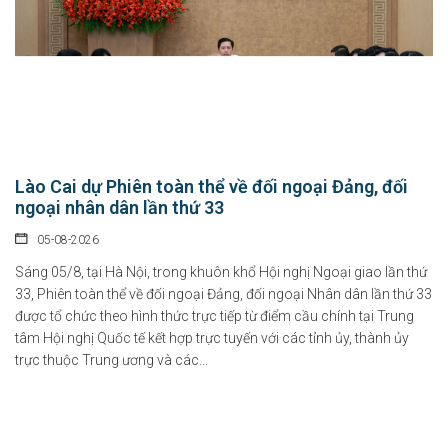
Chính sách hỗ trợ doanh nghiệp và thu hút đầu tư trong lĩnh vực
văn hóa số
07-08-2026
Tại Nghị định số 277/2026/NĐ-CP, Chính phủ quy định cụ thể chính sách hỗ...
Chỉ thị của Thủ tướng Chính phủ về các nhiệm vụ trọng tâm năm
học 2026 - 2027
Lào Cai dự Phiên toàn thể về đối ngoại Đảng, đối
06-08-2026
ngoại nhân dân lần thứ 33
Thủ tướng Chính phủ vừa ban hành Chỉ thị số 31/CT-TTg ngày 5/8/2026 về
05-08-2026
thực...
Sáng 05/8, tại Hà Nội, trong khuôn khổ Hội nghị Ngoại giao lần thứ
33, Phiên toàn thể về đối ngoại Đảng, đối ngoại Nhân dân lần thứ 33
Chính sách cho người có uy tín trong vùng đồng bào dân tộc
được tổ chức theo hình thức trực tiếp từ điểm cầu chính tại Trung
thiểu số
tâm Hội nghị Quốc tế kết hợp trực tuyến với các tỉnh ủy, thành ủy
trực thuộc Trung ương và các...
05-08-2026
Nghị định số 307/2026/NĐ-CP quy định chính sách hỗ trợ, khen thưởng và
tôn...