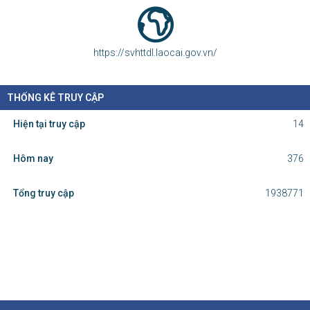
https://svhttdl.laocai.gov.vn/
THỐNG KÊ TRUY CẬP
Hiện tại truy cập
14
Hôm nay
376
Tổng truy cập
1938771