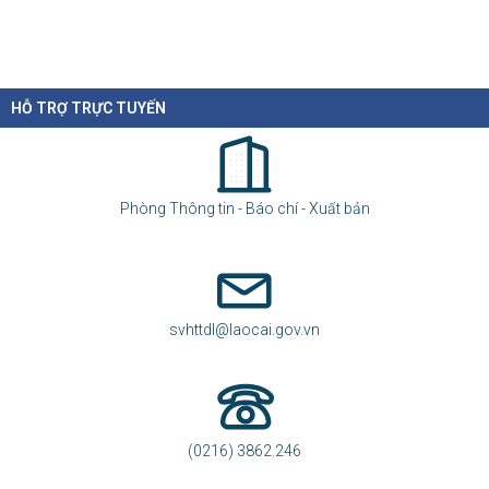
Chính sách mới có hiệu lực từ tháng 8/2026
03-08-2026
HỖ TRỢ TRỰC TUYẾN
Hàng loạt chính sách mới về vận tải, đấu thầu, đất đai, tín dụng, tài...
Phòng Thông tin - Báo chí - Xuất bản
svhttdl@laocai.gov.vn
(0216) 3862.246