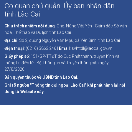
Cơ quan chủ quản: Ủy ban nhân dân
tỉnh Lào Cai
Chịu trách nhiệm nội dung
: Ông: Nông Việt Yên - Giám đốc Sở Văn
hóa, Thể thao và Du lịch tỉnh Lào Cai
Địa chỉ
: Số 2, đường Nguyễn Văn Mậu, xã Yên Bình, tỉnh Lào Cai
Điện thoại
: (0216) 3862.246 |
Email
: svhttdl@laocai.gov.vn
Giấy phép số
: 151/GP-TTĐT do Cục Phát thanh, truyền hình và
thông tin điện tử - Bộ Thông tin và Truyền thông cấp ngày
27/8/2020
Bản quyền thuộc về UBND tỉnh Lào Cai.
Ghi rõ nguồn "Thông tin đối ngoại Lào Cai" khi phát hành lại nội
dung từ Website này.