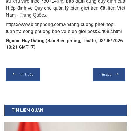
tại khu vực mốc 730+140m, bảo đảm đúng quy định của
Hiệp định về Quy chế quản lý biên giới trên đất liền Việt
Nam - Trung Quốc./.
https://www.bienphong.com.vn/tang-cuong-phoi-hop-
tuan-tra-song-phuong-bao-ve-bien-gioi-post504082.html
Nguồn: Huy Dương (Báo Biên phòng, Thứ tư, 03/06/2026
10:21 GMT+7)
Tin trước
Tin sau
TIN LIÊN QUAN