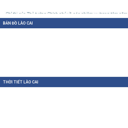
Chỉ thị của Thủ tướng Chính phủ về các nhiệm vụ trọng tâm năm
học 2026 - 2027
BẢN ĐỒ LÀO CAI
06-08-2026
Thủ tướng Chính phủ vừa ban hành Chỉ thị số 31/CT-TTg ngày 5/8/2026 về
thực...
Chính sách cho người có uy tín trong vùng đồng bào dân tộc
thiểu số
05-08-2026
Nghị định số 307/2026/NĐ-CP quy định chính sách hỗ trợ, khen thưởng và
THỜI TIẾT LÀO CAI
tôn...
Hàng loạt quy định mới về tuyển dụng, xếp lương và bổ nhiệm
công chức
04-08-2026
Nghị định 300/2026/NĐ-CP vừa sửa đổi, bổ sung nhiều quy định về tuyển...