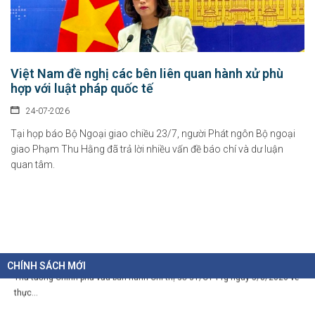
09-08-2026
Tầm nhìn đến năm 2045, Việt Nam trở thành một trong những trung tâm văn
hóa và...
Việt Nam đề nghị các bên liên quan hành xử phù
hợp với luật pháp quốc tế
Chính sách hỗ trợ doanh nghiệp và thu hút đầu tư trong lĩnh vực
văn hóa số
24-07-2026
07-08-2026
Tại họp báo Bộ Ngoại giao chiều 23/7, người Phát ngôn Bộ ngoại
giao Phạm Thu Hằng đã trả lời nhiều vấn đề báo chí và dư luận
Tại Nghị định số 277/2026/NĐ-CP, Chính phủ quy định cụ thể chính sách hỗ...
quan tâm.
Chỉ thị của Thủ tướng Chính phủ về các nhiệm vụ trọng tâm năm
học 2026 - 2027
06-08-2026
Thủ tướng Chính phủ vừa ban hành Chỉ thị số 31/CT-TTg ngày 5/8/2026 về
CHÍNH SÁCH MỚI
thực...
Chính sách cho người có uy tín trong vùng đồng bào dân tộc