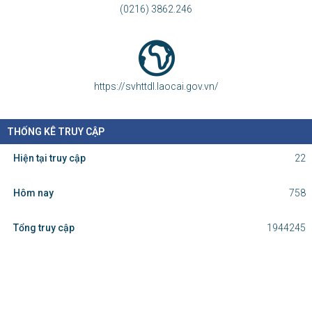
HỖ TRỢ TRỰC TUYẾN
Phòng Thông tin - Báo chí - Xuất bản
svhttdl@laocai.gov.vn
(0216) 3862.246