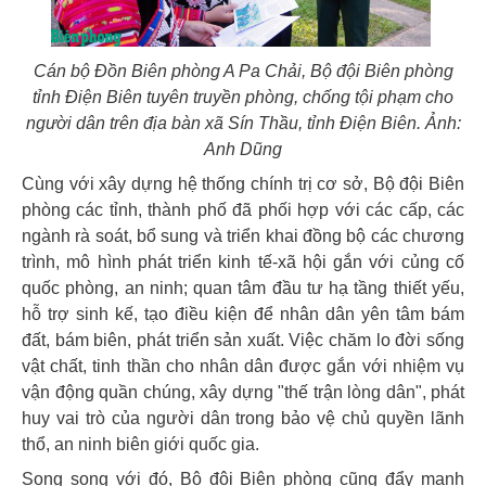
Cán bộ Đồn Biên phòng A Pa Chải, Bộ đội Biên phòng
tỉnh Điện Biên tuyên truyền phòng, chống tội phạm cho
người dân trên địa bàn xã Sín Thầu, tỉnh Điện Biên. Ảnh:
Anh Dũng
Cùng với xây dựng hệ thống chính trị cơ sở, Bộ đội Biên
phòng các tỉnh, thành phố đã phối hợp với các cấp, các
ngành rà soát, bổ sung và triển khai đồng bộ các chương
trình, mô hình phát triển kinh tế-xã hội gắn với củng cố
quốc phòng, an ninh; quan tâm đầu tư hạ tầng thiết yếu,
hỗ trợ sinh kế, tạo điều kiện để nhân dân yên tâm bám
đất, bám biên, phát triển sản xuất. Việc chăm lo đời sống
vật chất, tinh thần cho nhân dân được gắn với nhiệm vụ
vận động quần chúng, xây dựng "thế trận lòng dân", phát
huy vai trò của người dân trong bảo vệ chủ quyền lãnh
thổ, an ninh biên giới quốc gia.
Song song với đó, Bộ đội Biên phòng cũng đẩy mạnh