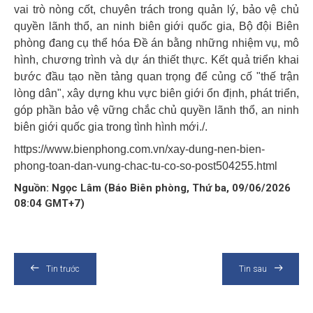
vai trò nòng cốt, chuyên trách trong quản lý, bảo vệ chủ
quyền lãnh thổ, an ninh biên giới quốc gia, Bộ đội Biên
phòng đang cụ thể hóa Đề án bằng những nhiệm vụ, mô
hình, chương trình và dự án thiết thực. Kết quả triển khai
bước đầu tạo nền tảng quan trọng để củng cố "thế trận
lòng dân", xây dựng khu vực biên giới ổn định, phát triển,
góp phần bảo vệ vững chắc chủ quyền lãnh thổ, an ninh
biên giới quốc gia trong tình hình mới./.
https://www.bienphong.com.vn/xay-dung-nen-bien-
phong-toan-dan-vung-chac-tu-co-so-post504255.html
Nguồn: Ngọc Lâm (Báo Biên phòng, Thứ ba, 09/06/2026
08:04 GMT+7)
Tin trước
Tin sau