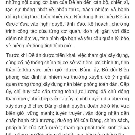
những nội dung cơ bản của Đề án đến cán bộ, chiến sĩ,
tạo sự thống nhất về nhận thức, trách nhiệm và hành
động trong thực hiện nhiệm vụ. Nội dung thực hiện Đề án
được đưa vào nghị quyết lãnh đạo, kế hoạch, chương
trình công tác của từng cơ quan, đơn vị; gắn với đặc
điểm nhiệm vụ, tình hình địa bàn và yêu cầu quản lý, bảo
vệ biên giới trong tình hình mới.
Trước khi Đề án được triển khai, việc tham gia xây dựng,
củng cố hệ thống chính trị cơ sở và tiềm lực chính trị, tinh
thần ở khu vực biên giới được Đảng ủy, Bộ đội Biên
phòng xác định là nhiệm vụ thường xuyên, có ý nghĩa
quan trọng trong xây dựng nền biên phòng toàn dân. Cấp
ủy, chỉ huy các cấp trong toàn lực lượng đã chủ động
tham mưu, phối hợp với cấp ủy, chính quyền địa phương
xây dựng tổ chức Đảng, chính quyền, đoàn thể ở khu vực
biên giới vững mạnh; tuyên truyền, vận động nhân dân
chấp hành chủ trương, đường lối của Đảng, chính sách,
pháp luật của Nhà nước; tham gia phát triển kinh tế-xã
hội, nâng cao đời sống vật chất, tinh thần của nhân dân.