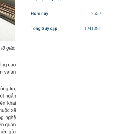
Hôm nay
2559
Tổng truy cập
1941381
tố giác
nâng cao
ện và an
ông tin,
rút ngắn
iển khai
thuộc xã
ông nghệ
iên quan
thức gửi