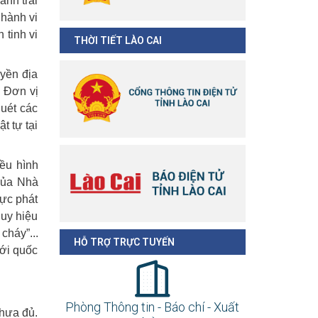
ảnh trái
 hành vi
 tinh vi
THỜI TIẾT LÀO CAI
yền địa
. Đơn vị
quét các
t tự tại
iều hình
 của Nhà
cực phát
huy hiệu
cháy”...
HỖ TRỢ TRỰC TUYẾN
iới quốc
Phòng Thông tin - Báo chí - Xuất
chưa đủ.