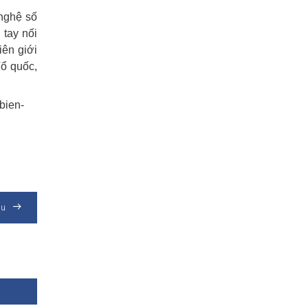
 nghệ số
 tay nối
iên giới
ổ quốc,
bien-
au