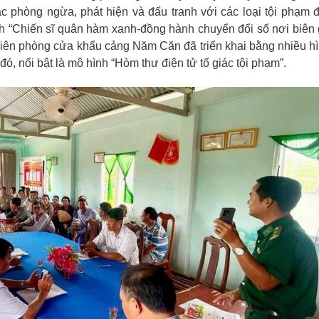
c phòng ngừa, phát hiện và đấu tranh với các loại tội phạm 
ình “Chiến sĩ quân hàm xanh-đồng hành chuyển đổi số nơi biên 
iên phòng cửa khẩu cảng Năm Căn đã triển khai bằng nhiều h
đó, nổi bật là mô hình “Hòm thư điện tử tố giác tội phạm”.