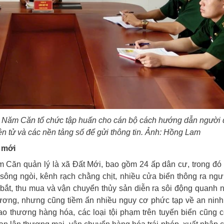
g Năm Căn tổ chức tập huấn cho cán bộ cách hướng dẫn người 
ện tử và các nền tảng số để gửi thông tin. Ảnh: Hồng Lam
 mới
Căn quản lý là xã Đất Mới, bao gồm 24 ấp dân cư, trong đó 
 sông ngòi, kênh rạch chằng chịt, nhiều cửa biển thông ra ng
bắt, thu mua và vận chuyển thủy sản diễn ra sôi động quanh 
phương, nhưng cũng tiềm ẩn nhiều nguy cơ phức tạp về an ninh, 
iao thương hàng hóa, các loại tội phạm trên tuyến biển cũng 