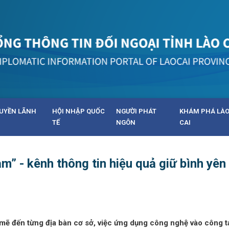
UYỀN LÃNH
HỘI NHẬP QUỐC
NGƯỜI PHÁT
KHÁM PHÁ LÀ
TẾ
NGÔN
CAI
m” - kênh thông tin hiệu quả giữ bình yên
mẽ đến từng địa bàn cơ sở, việc ứng dụng công nghệ vào công t