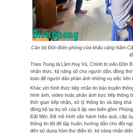
Cán bộ Đồn Biên phòng cửa khẩu cảng Năm Căn 
t
Theo Trung tá Lâm Huy Vũ, Chính trị viên Đồn 
nhận thức, kỹ năng số cho người dân, đồng thời
toàn để người dân phản ánh những vụ việc liên qu
Khác với hình thức tiếp nhận tin báo truyền thốn
hình ảnh, video hoặc phản ánh trực tiếp thông 
thời gian tiếp nhận, xử lý thông tin và tăng k
đồng bộ tại trụ sở của 6 ấp ven biển gồm: Phòn
Đất Mới. Để mô hình vận hành hiệu quả, cấp ủy
thông tin tốt để tập huấn, hướng dẫn cho đội ngũ
đến sử dụng hòm thư điện tử, kỹ năng nhận diện