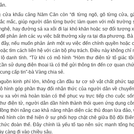
ân.
g cửa khẩu cảng Năm Căn còn “đi từng ngõ, gõ từng cửa, g
hắc mắc, giúp người dân từng bước làm quen với môi trường 
nghệ, hay đường sá xa xôi đi lại khó khăn hoặc sợ đối tượng 
 để phản ánh các vụ việc bất thường xảy ra tại địa phương. B
ớc đây, nếu muốn phản ánh một vụ việc đến chính quyền hoặc 
oặc tìm cách liên hệ với cán bộ phụ trách. Điều này không chỉ 
 lộ danh tính. “Từ khi có mô hình “Hòm thư điện tử tố giác tộ
cần sử dụng điện thoại là có thể gửi thông tin đến cơ quan ch
cung cấp tin”-bà Vàng chia sẻ.
nguồn kinh phí lớn, không cần đầu tư cơ sở vật chất phức tạ
mô hình góp phần thay đổi nhận thức của người dân về chuyển
ều xa vời mà hoàn toàn có thể phục vụ trực tiếp cho cuộc s
thư điện tử, người dân dần hình thành thói quen ứng dụng c
, đồng thời nâng cao khả năng nhận diện các thủ đoạn lừa đảo,
mô hình còn thể hiện ở sự phối hợp chặt chẽ giữa Bộ đội Bi
chức đoàn thể. Đây chính là yếu tố tạo nên sức mạnh tổng h
ày càng đi vào chiều sâu.