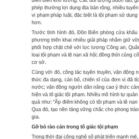
diễn biến khó lường. Các đối tượng buôn lậu, gi
phép thường lợi dụng địa bàn rộng, nhiều tuyến 
vi phạm pháp luật, đặc biệt là tội phạm sử dụn
hơn.
Trước tình hình đó, Đồn Biên phòng cửa khẩ
phương triển khai nhiều giải pháp nhằm giữ vững 
phối hợp chặt chẽ với lực lượng Công an, Quân
loại tội phạm và tệ nạn xã hội; đồng thời củng cố
cơ sở.
Cùng với đó, công tác tuyên truyền, vận động 
thức đa dạng, cán bộ, chiến sĩ của đơn vị đã t
nước; vận động người dân nâng cao ý thức cảnh 
hiện và tố giác tội phạm. Nhiều mô hình tự quản
quả như: “Ấp điểm không có tội phạm và tệ nạn xã
Qua đó, tạo nền tảng vững chắc cho phong trào 
gia.
Gỡ bỏ rào cản trong tố giác tội phạm
Trong thời đại công nghệ số phát triển mạnh mẽ