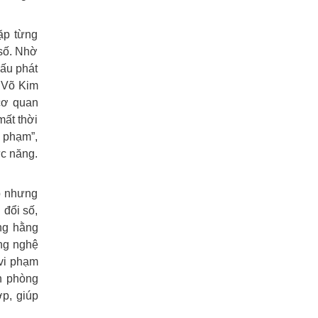
ặp từng
số. Nhờ
xấu phát
à Võ Kim
cơ quan
mất thời
i phạm”,
ức năng.
p nhưng
 đổi số,
ống hằng
ông nghệ
 vi phạm
ên phòng
ợp, giúp