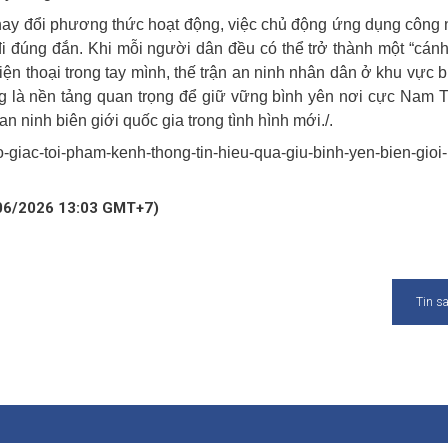
thay đổi phương thức hoạt động, việc chủ động ứng dụng công
đúng đắn. Khi mỗi người dân đều có thể trở thành một “cánh
ện thoại trong tay mình, thế trận an ninh nhân dân ở khu vực b
 là nền tảng quan trọng để giữ vững bình yên nơi cực Nam T
 ninh biên giới quốc gia trong tình hình mới./.
-giac-toi-pham-kenh-thong-tin-hieu-qua-giu-binh-yen-bien-gioi-
/06/2026 13:03 GMT+7)
Tin s