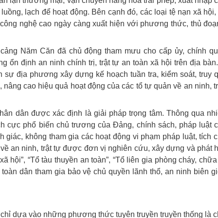
an lận thương mại, vận chuyển hàng hóa trái phép, xuất nhập c
luồng, lạch để hoạt động. Bên cạnh đó, các loại tệ nạn xã hội,
g công nghệ cao ngày càng xuất hiện với phương thức, thủ đoạn
u cảng Năm Căn đã chủ động tham mưu cho cấp ủy, chính qu
ổn định an ninh chính trị, trật tự an toàn xã hội trên địa bàn
 sự địa phương xây dựng kế hoạch tuần tra, kiểm soát, truy 
, nâng cao hiệu quả hoạt động của các tổ tự quản về an ninh, trậ
nhân dân được xác định là giải pháp trọng tâm. Thông qua nh
ích cực phổ biến chủ trương của Đảng, chính sách, pháp luật
giác, không tham gia các hoạt động vi phạm pháp luật, tích 
 về an ninh, trật tự được đơn vị nghiên cứu, xây dựng và phát 
 hội”, “Tổ tàu thuyền an toàn”, “Tổ liên gia phòng cháy, chữa 
toàn dân tham gia bảo vệ chủ quyền lãnh thổ, an ninh biên g
, chỉ dựa vào những phương thức tuyên truyền truyền thống là 