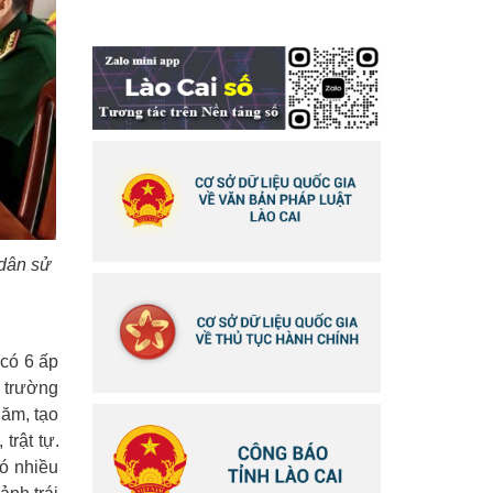
dân sử
có 6 ấp
ư trường
năm, tạo
trật tự.
có nhiều