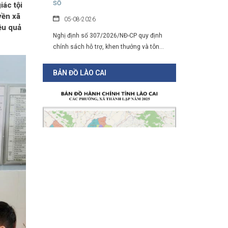
05-08-2026
iác tội
yền xã
Nghị định số 307/2026/NĐ-CP quy định
ệu quả
chính sách hỗ trợ, khen thưởng và tôn...
Hàng loạt quy định mới về tuyển
dụng, xếp lương và bổ nhiệm công
BẢN ĐỒ LÀO CAI
chức
04-08-2026
Nghị định 300/2026/NĐ-CP vừa sửa đổi, bổ
sung nhiều quy định về tuyển...