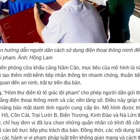
hướng dẫn người dân cách sử dụng điện thoại thông minh để 
ội phạm. Ảnh: Hồng Lam
Biên phòng cửa khẩu cảng Năm Căn, mục tiêu của mô hình là 
 tạo thêm một kênh tiếp nhận thông tin nhanh chóng, thuận ti
an đến an ninh, trật tự trên địa bàn.
g, “Hòm thư điện tử tố giác tội phạm” cho phép người dân gửi th
bằng điện thoại thông minh và các nền tảng số. Điều này giúp 
hả năng bảo mật danh tính người cung cấp tin. Mô hình được tr
g Hộ, Cồn Cát, Trại Lưới B, Biện Trượng, Kinh Đào và Nà Lớn 
, chỉ huy đơn vị đã lựa chọn những quân nhân có trình độ c
 cán bộ trực tiếp phụ trách địa bàn. Đồng thời, các nội dung l
 các hành vi vi phạm pháp luật trên không gian mạng và cách 