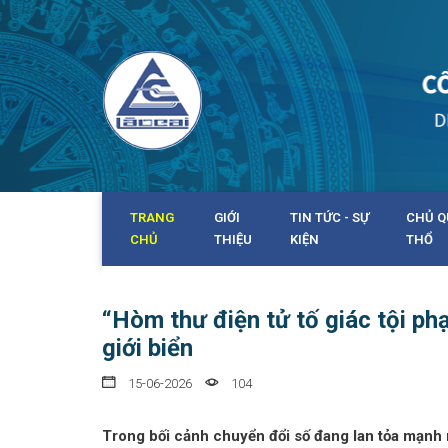
TRANG
GIỚI
TIN TỨC - SỰ
CHỦ Q
CHỦ
THIỆU
KIỆN
THỔ
“Hòm thư điện tử tố giác tội phạ
giới biển
15-06-2026
104
Trong bối cảnh chuyển đổi số đang lan tỏa mạnh 