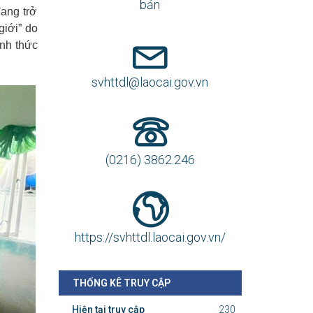
bản
đang trở
giới” do
ình thức
svhttdl@laocai.gov.vn
(0216) 3862.246
https://svhttdl.laocai.gov.vn/
THỐNG KÊ TRUY CẬP
Hiện tại truy cập
230