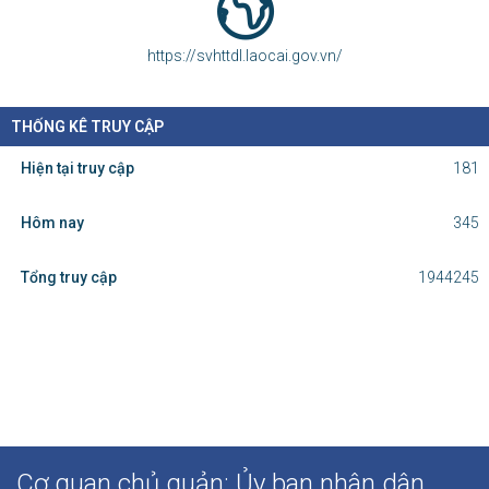
https://svhttdl.laocai.gov.vn/
THỐNG KÊ TRUY CẬP
Hiện tại truy cập
181
Hôm nay
345
Tổng truy cập
1944245
Cơ quan chủ quản: Ủy ban nhân dân