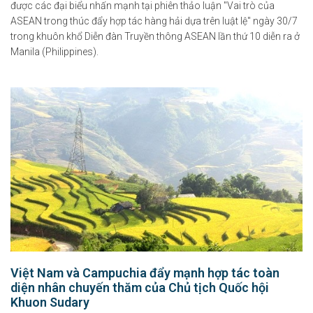
được các đại biểu nhấn mạnh tại phiên thảo luận "Vai trò của
ASEAN trong thúc đẩy hợp tác hàng hải dựa trên luật lệ" ngày 30/7
trong khuôn khổ Diễn đàn Truyền thông ASEAN lần thứ 10 diễn ra ở
Manila (Philippines).
Việt Nam hướng tới trở thành trung tâm văn hóa và sáng tạo
hàng đầu khu vực
09-08-2026
Tầm nhìn đến năm 2045, Việt Nam trở thành một trong những trung tâm văn
hóa và...
Việt Nam và Campuchia đẩy mạnh hợp tác toàn
diện nhân chuyến thăm của Chủ tịch Quốc hội
Khuon Sudary
Chính sách hỗ trợ doanh nghiệp và thu hút đầu tư trong lĩnh vực