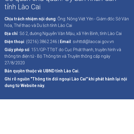
tỉnh Lào Cai
Chịu trách nhiệm nội dung
: Ông: Nông Việt Yên - Giám đốc Sở Văn
hóa, Thể thao và Du lịch tỉnh Lào Cai
Địa chỉ
: Số 2, đường Nguyễn Văn Mậu, xã Yên Bình, tỉnh Lào Cai
Điện thoại
: (0216) 3862.246 |
Email
: svhttdl@laocai.gov.vn
Giấy phép số
: 151/GP-TTĐT do Cục Phát thanh, truyền hình và
thông tin điện tử - Bộ Thông tin và Truyền thông cấp ngày
27/8/2020
Bản quyền thuộc về UBND tỉnh Lào Cai.
Ghi rõ nguồn "Thông tin đối ngoại Lào Cai" khi phát hành lại nội
dung từ Website này.