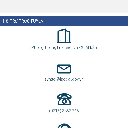
HỖ TRỢ TRỰC TUYẾN
Phòng Thông tin - Báo chí - Xuất bản
svhttdl@laocai.gov.vn
(0216) 3862.246