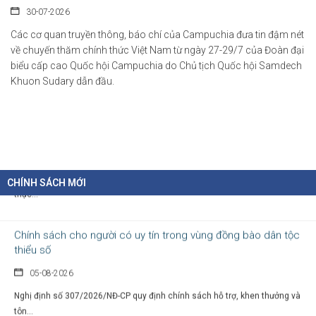
văn hóa số
30-07-2026
Các cơ quan truyền thông, báo chí của Campuchia đưa tin đậm nét
07-08-2026
về chuyến thăm chính thức Việt Nam từ ngày 27-29/7 của Đoàn đại
Tại Nghị định số 277/2026/NĐ-CP, Chính phủ quy định cụ thể chính sách hỗ...
biểu cấp cao Quốc hội Campuchia do Chủ tịch Quốc hội Samdech
Khuon Sudary dẫn đầu.
Chỉ thị của Thủ tướng Chính phủ về các nhiệm vụ trọng tâm năm
học 2026 - 2027
06-08-2026
Thủ tướng Chính phủ vừa ban hành Chỉ thị số 31/CT-TTg ngày 5/8/2026 về
thực...
CHÍNH SÁCH MỚI
Chính sách cho người có uy tín trong vùng đồng bào dân tộc
thiểu số
05-08-2026
Nghị định số 307/2026/NĐ-CP quy định chính sách hỗ trợ, khen thưởng và
tôn...