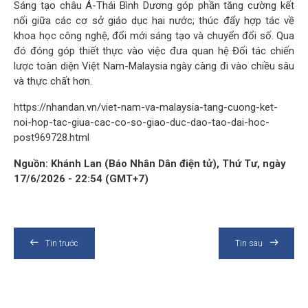
Sáng tạo châu Á-Thái Bình Dương góp phần tăng cường kết
nối giữa các cơ sở giáo dục hai nước; thúc đẩy hợp tác về
khoa học công nghệ, đổi mới sáng tạo và chuyển đổi số. Qua
đó đóng góp thiết thực vào việc đưa quan hệ Đối tác chiến
lược toàn diện Việt Nam-Malaysia ngày càng đi vào chiều sâu
và thực chất hơn.
https://nhandan.vn/viet-nam-va-malaysia-tang-cuong-ket-
noi-hop-tac-giua-cac-co-so-giao-duc-dao-tao-dai-hoc-
post969728.html
Nguồn: Khánh Lan (Báo Nhân Dân điện tử), Thứ Tư, ngày
17/6/2026 - 22:54 (GMT+7)
Tin trước
Tin sau