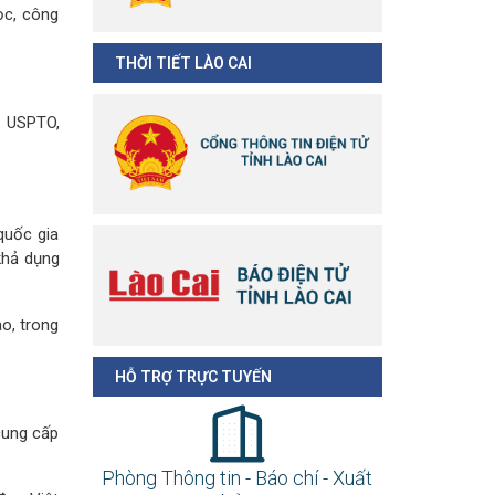
ọc, công
THỜI TIẾT LÀO CAI
: USPTO,
quốc gia
 khả dụng
o, trong
HỖ TRỢ TRỰC TUYẾN
cung cấp
Phòng Thông tin - Báo chí - Xuất