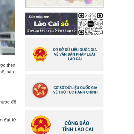
ược then
số, bảo
 nước để
m đạt từ