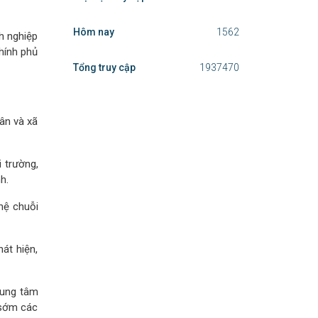
Hôm nay
1562
h nghiệp
hính phủ
Tổng truy cập
1937470
dân và xã
 trường,
h.
hệ chuỗi
át hiện,
Trung tâm
 sớm các