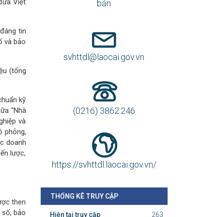
đưa Việt
bản
 đáng tin
số và bảo
svhttdl@laocai.gov.vn
iệu (tổng
chuẩn kỹ
(0216) 3862.246
iữa "Nhà
ghiệp và
ô phỏng,
ác doanh
ến lược,
https://svhttdl.laocai.gov.vn/
THỐNG KÊ TRUY CẬP
ược then
 số, bảo
Hiện tại truy cập
263