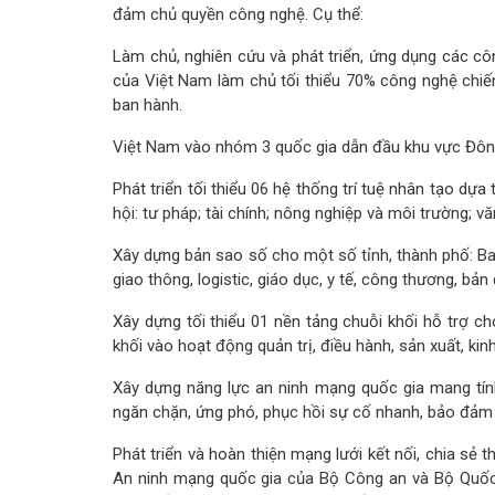
đảm chủ quyền công nghệ. Cụ thể:
Làm chủ, nghiên cứu và phát triển, ứng dụng các c
của Việt Nam làm chủ tối thiểu 70% công nghệ chi
ban hành.
Việt Nam vào nhóm 3 quốc gia dẫn đầu khu vực Đông
Phát triển tối thiểu 06 hệ thống trí tuệ nhân tạo dựa
hội: tư pháp; tài chính; nông nghiệp và môi trường; văn
Xây dựng bản sao số cho một số tỉnh, thành phố: Bao
giao thông, logistic, giáo dục, y tế, công thương, bả
Xây dựng tối thiểu 01 nền tảng chuỗi khối hỗ trợ c
khối vào hoạt động quản trị, điều hành, sản xuất, kin
Xây dựng năng lực an ninh mạng quốc gia mang tính
ngăn chặn, ứng phó, phục hồi sự cố nhanh, bảo đảm 
Phát triển và hoàn thiện mạng lưới kết nối, chia sẻ
An ninh mạng quốc gia của Bộ Công an và Bộ Quố