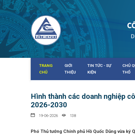
TRANG
GIỚI
TIN TỨC - SỰ
CHỦ Q
CHỦ
THIỆU
KIỆN
THỔ
Hình thành các doanh nghiệp cô
2026-2030
19-06-2026
138
Phó Thủ tướng Chính phủ Hồ Quốc Dũng vừa ký Q