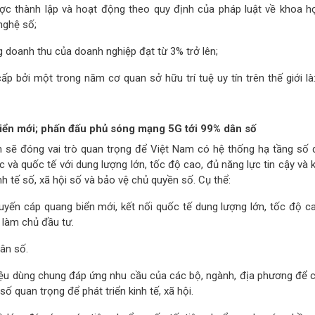
ợc thành lập và hoạt động theo quy định của pháp luật về khoa h
nghệ số;
ng doanh thu của doanh nghiệp đạt từ 3% trở lên;
p bởi một trong năm cơ quan sở hữu trí tuệ uy tín trên thế giới là
biển mới; phấn đấu phủ sóng mạng 5G tới 99% dân số
 sẽ đóng vai trò quan trọng để Việt Nam có hệ thống hạ tầng số 
ớc và quốc tế với dung lượng lớn, tốc độ cao, đủ năng lực tin cậy và
nh tế số, xã hội số và bảo vệ chủ quyền số. Cụ thể:
uyến cáp quang biển mới, kết nối quốc tế dung lượng lớn, tốc độ ca
 làm chủ đầu tư.
ân số.
 liệu dùng chung đáp ứng nhu cầu của các bộ, ngành, địa phương để 
ố quan trọng để phát triển kinh tế, xã hội.