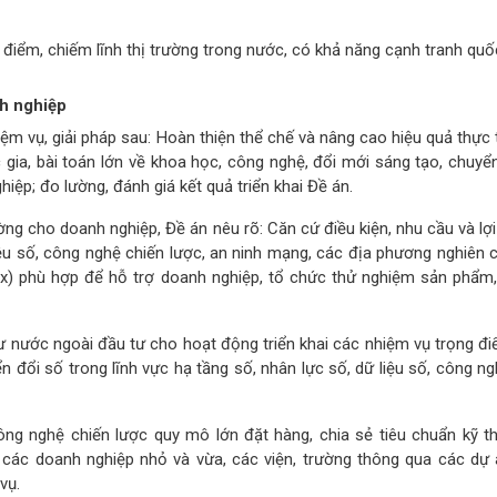
 điểm, chiếm lĩnh thị trường trong nước, có khả năng cạnh tranh quốc
nh nghiệp
ệm vụ, giải pháp sau: Hoàn thiện thể chế và nâng cao hiệu quả thực 
c gia, bài toán lớn về khoa học, công nghệ, đổi mới sáng tạo, chuyể
hiệp; đo lường, đánh giá kết quả triển khai Đề án.
ường cho doanh nghiệp, Đề án nêu rõ: Căn cứ điều kiện, nhu cầu và lợ
liệu số, công nghệ chiến lược, an ninh mạng, các địa phương nghiên 
ox) phù hợp để hỗ trợ doanh nghiệp, tổ chức thử nghiệm sản phẩm,
tư nước ngoài đầu tư cho hoạt động triển khai các nhiệm vụ trọng đ
n đổi số trong lĩnh vực hạ tầng số, nhân lực số, dữ liệu số, công n
ng nghệ chiến lược quy mô lớn đặt hàng, chia sẻ tiêu chuẩn kỹ th
ới các doanh nghiệp nhỏ và vừa, các viện, trường thông qua các dự
vụ.