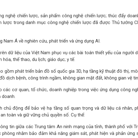
ông nghệ chiến lược, sản phẩm công nghệ chiến lược; thúc đẩy doan
ến lược trong danh mục công nghệ chiến lược đã được Thủ tướng C
 Nam Á về nghiên cứu, phát triển và ứng dụng AI.
 trên dữ liệu của Việt Nam phục vụ các bài toán thiết yếu của người 
 hóa, thể thao, du lịch; giáo dục; y tế.
 gồm phát triển bản đồ số quốc gia 3D, hạ tầng kỹ thuật đô thị, môi
n đồ dịch bệnh, công trình ngầm, không gian mặt đất, không gian vệ tin
ho các cơ quan, tổ chức, doanh nghiệp trong việc ứng dụng công ng
h doanh.
 chủ động để bảo vệ hạ tầng số quan trọng và dữ liệu cá nhân, ph
an toàn và giữ vững chủ quyền số. Cụ thể:
 thông tin giữa các Trung tâm An ninh mạng của tỉnh, thành phố với 
c phòng nhằm bảo đảm khả năng giám sát, phát hiện và phản ứng