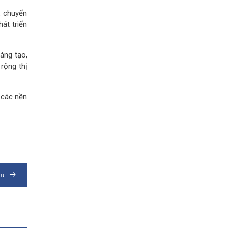
, chuyển
át triển
áng tạo,
rộng thị
 các nền
au