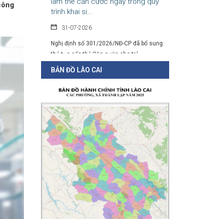
 công
31-07-2026
Nghị định số 301/2026/NĐ-CP đã bổ sung
thủ tục cấp thẻ Căn cước cho trẻ...
BẢN ĐỒ LÀO CAI