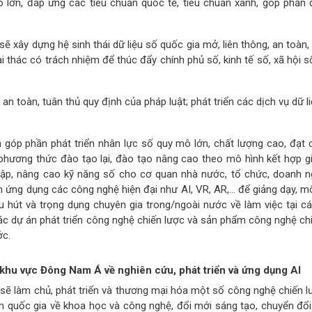
mô lớn, đáp ứng các tiêu chuẩn quốc tế, tiêu chuẩn xanh, góp phần 
 xây dựng hệ sinh thái dữ liệu số quốc gia mở, liên thông, an toàn,
i thác có trách nhiệm để thúc đẩy chính phủ số, kinh tế số, xã hội 
an toàn, tuân thủ quy định của pháp luật; phát triển các dịch vụ dữ l
góp phần phát triển nhân lực số quy mô lớn, chất lượng cao, đạt 
 phương thức đào tạo lại, đào tạo nâng cao theo mô hình kết hợp g
cập, nâng cao kỹ năng số cho cơ quan nhà nước, tổ chức, doanh n
 ứng dụng các công nghệ hiện đại như AI, VR, AR,... để giảng dạy, m
u hút và trọng dụng chuyên gia trong/ngoài nước về làm việc tại c
ác dự án phát triển công nghệ chiến lược và sản phẩm công nghệ chi
ớc.
khu vực Đông Nam Á về nghiên cứu, phát triển và ứng dụng AI
sẽ làm chủ, phát triển và thương mại hóa một số công nghệ chiến l
ểm quốc gia về khoa học và công nghệ, đổi mới sáng tạo, chuyển đổi