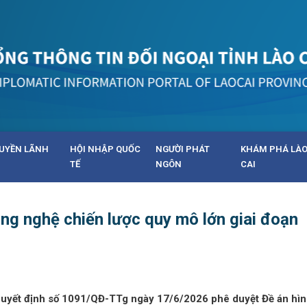
UYỀN LÃNH
HỘI NHẬP QUỐC
NGƯỜI PHÁT
KHÁM PHÁ LÀ
TẾ
NGÔN
CAI
ng nghệ chiến lược quy mô lớn giai đoạn
uyết định số 1091/QĐ-TTg ngày 17/6/2026 phê duyệt Đề án hìn