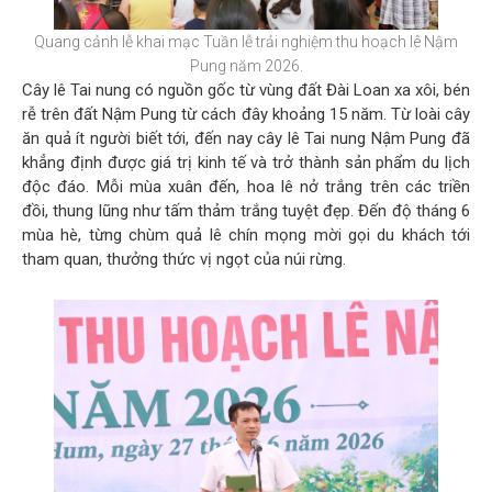
Quang cảnh lễ khai mạc Tuần lễ trải nghiệm thu hoạch lê Nậm
Pung năm 2026.
Cây lê Tai nung có nguồn gốc từ vùng đất Đài Loan xa xôi, bén
rễ trên đất Nậm Pung từ cách đây khoảng 15 năm. Từ loài cây
ăn quả ít người biết tới, đến nay cây lê Tai nung Nậm Pung đã
khẳng định được giá trị kinh tế và trở thành sản phẩm du lịch
độc đáo. Mỗi mùa xuân đến, hoa lê nở trắng trên các triền
đồi, thung lũng như tấm thảm trắng tuyệt đẹp. Đến độ tháng 6
mùa hè, từng chùm quả lê chín mọng mời gọi du khách tới
tham quan, thưởng thức vị ngọt của núi rừng.