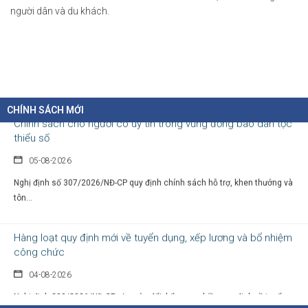
người dân và du khách.
06-08-2026
Thủ tướng Chính phủ vừa ban hành Chỉ thị số 31/CT-TTg ngày 5/8/2026 về
thực...
Chính sách cho người có uy tín trong vùng đồng bào dân tộc
thiểu số
CHÍNH SÁCH MỚI
05-08-2026
Nghị định số 307/2026/NĐ-CP quy định chính sách hỗ trợ, khen thưởng và
tôn...
Hàng loạt quy định mới về tuyển dụng, xếp lương và bổ nhiệm
công chức
04-08-2026
Nghị định 300/2026/NĐ-CP vừa sửa đổi, bổ sung nhiều quy định về tuyển...