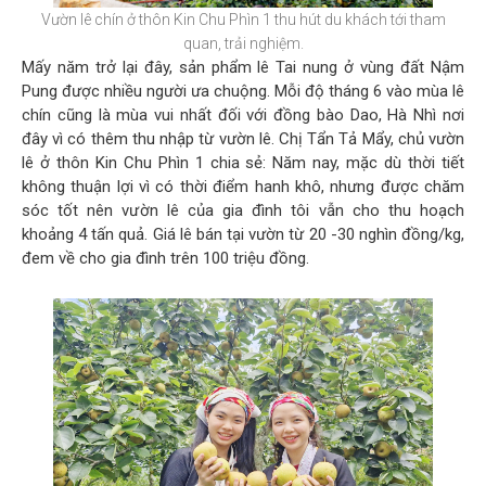
Vườn lê chín ở thôn Kin Chu Phìn 1 thu hút du khách tới tham
quan, trải nghiệm.
Mấy năm trở lại đây, sản phẩm lê Tai nung ở vùng đất Nậm
Pung được nhiều người ưa chuộng. Mỗi độ tháng 6 vào mùa lê
chín cũng là mùa vui nhất đối với đồng bào Dao, Hà Nhì nơi
đây vì có thêm thu nhập từ vườn lê. Chị Tẩn Tả Mẩy, chủ vườn
lê ở thôn Kin Chu Phìn 1 chia sẻ: Năm nay, mặc dù thời tiết
không thuận lợi vì có thời điểm hanh khô, nhưng được chăm
sóc tốt nên vườn lê của gia đình tôi vẫn cho thu hoạch
khoảng 4 tấn quả. Giá lê bán tại vườn từ 20 -30 nghìn đồng/kg,
đem về cho gia đình trên 100 triệu đồng.