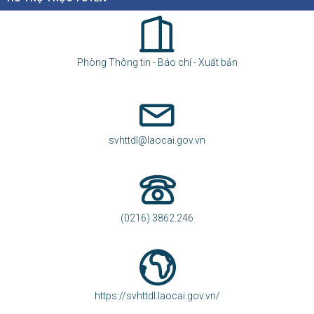
Phòng Thông tin - Báo chí - Xuất bản
svhttdl@laocai.gov.vn
(0216) 3862.246
https://svhttdl.laocai.gov.vn/