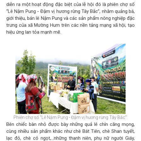
diễn ra một hoạt động đặc biệt của lễ hội đó là phiên chợ số
“Lê Nậm Pung - Đậm vị hương rừng Tây Bắc”, nhằm quảng bá,
giới thiệu, bán lê Nậm Pung và các sản phẩm nông nghiệp đặc
trưng của xã Mường Hum trên các nền tảng mạng xã hội, tạo
hiệu ứng lan tỏa mạnh mẽ.
Phiên chợ số “Lê Nậm Pung - Đậm vị hương rừng Tây Bắc”.
Bên chiếc bàn nhỏ được bày những quả lê chín căng mọng,
cùng nhiều sản phẩm khác như chè Bát Tiên, chè Shan tuyết,
lạc đỏ, chè cỏ ngọt,…những thanh niên, phụ nữ người Giáy,