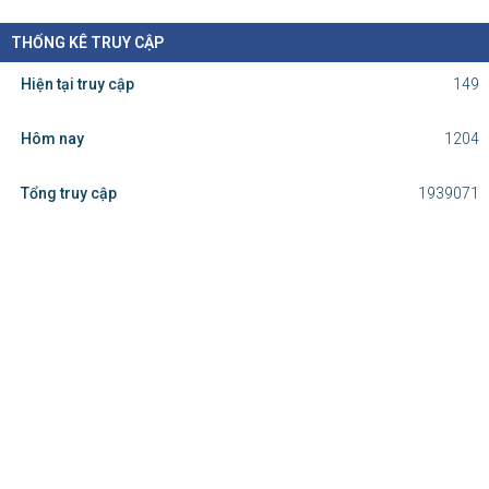
THỐNG KÊ TRUY CẬP
Hiện tại truy cập
149
Hôm nay
1204
Tổng truy cập
1939071
Cơ quan chủ quản: Ủy ban nhân dân
tỉnh Lào Cai
Chịu trách nhiệm nội dung
: Ông: Nông Việt Yên - Giám đốc Sở Văn