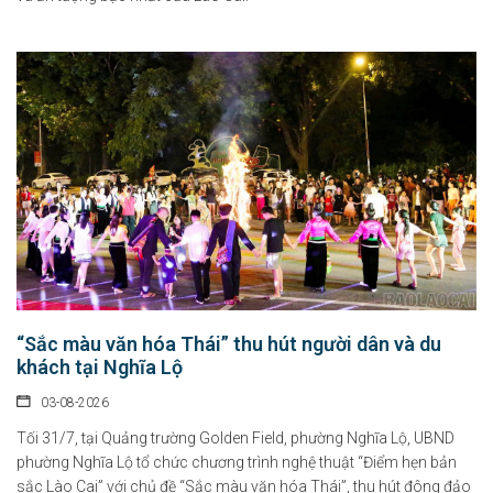
Chính sách hỗ trợ doanh nghiệp và thu hút đầu tư trong lĩnh vực
văn hóa số
“Sắc màu văn hóa Thái” thu hút người dân và du
07-08-2026
khách tại Nghĩa Lộ
Tại Nghị định số 277/2026/NĐ-CP, Chính phủ quy định cụ thể chính sách hỗ...
03-08-2026
Tối 31/7, tại Quảng trường Golden Field, phường Nghĩa Lộ, UBND
Chỉ thị của Thủ tướng Chính phủ về các nhiệm vụ trọng tâm năm
phường Nghĩa Lộ tổ chức chương trình nghệ thuật “Điểm hẹn bản
học 2026 - 2027
sắc Lào Cai” với chủ đề “Sắc màu văn hóa Thái”, thu hút đông đảo