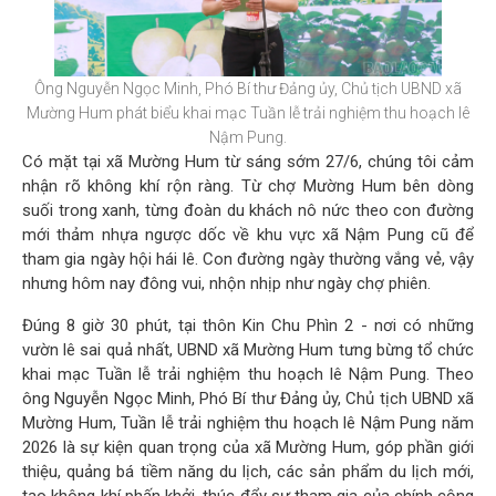
Ông Nguyễn Ngọc Minh, Phó Bí thư Đảng ủy, Chủ tịch UBND xã
Mường Hum phát biểu khai mạc Tuần lễ trải nghiệm thu hoạch lê
Nậm Pung.
Có mặt tại xã Mường Hum từ sáng sớm 27/6, chúng tôi cảm
nhận rõ không khí rộn ràng. Từ chợ Mường Hum bên dòng
suối trong xanh, từng đoàn du khách nô nức theo con đường
mới thảm nhựa ngược dốc về khu vực xã Nậm Pung cũ để
tham gia ngày hội hái lê. Con đường ngày thường vắng vẻ, vậy
nhưng hôm nay đông vui, nhộn nhịp như ngày chợ phiên.
Đúng 8 giờ 30 phút, tại thôn Kin Chu Phìn 2 - nơi có những
vườn lê sai quả nhất, UBND xã Mường Hum tưng bừng tổ chức
khai mạc Tuần lễ trải nghiệm thu hoạch lê Nậm Pung. Theo
ông Nguyễn Ngọc Minh, Phó Bí thư Đảng ủy, Chủ tịch UBND xã
Mường Hum, Tuần lễ trải nghiệm thu hoạch lê Nậm Pung năm
2026 là sự kiện quan trọng của xã Mường Hum, góp phần giới
thiệu, quảng bá tiềm năng du lịch, các sản phẩm du lịch mới,