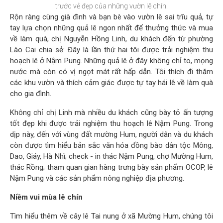
trước vẻ đẹp của những vườn lê chín.
Rộn ràng cùng già đình và bạn bè vào vườn lê sai trĩu quả, tự
tay lựa chọn những quả lê ngon nhất để thưởng thức và mua
về làm quà, chị Nguyễn Hồng Linh, du khách đến từ phường
Lào Cai chia sẻ: Đây là lần thứ hai tôi được trải nghiệm thu
hoạch lê ở Nậm Pung. Những quả lê ở đây không chỉ to, mọng
nước mà còn có vị ngọt mát rất hấp dẫn. Tôi thích đi thăm
các khu vườn và thích cảm giác được tự tay hái lê về làm quà
cho gia đình.
Không chỉ chị Linh mà nhiều du khách cũng bày tỏ ấn tượng
tốt đẹp khi được trải nghiệm thu hoạch lê Nậm Pung. Trong
dịp này, đến với vùng đất mường Hum, người dân và du khách
còn được tìm hiểu bản sắc văn hóa đồng bào dân tộc Mông,
Dao, Giáy, Hà Nhì; check - in thác Nậm Pung, chợ Mường Hum,
thác Rồng; tham quan gian hàng trưng bày sản phẩm OCOP, lê
Nậm Pung và các sản phẩm nông nghiệp địa phương.
Niềm vui mùa lê chín
Tìm hiểu thêm về cây lê Tai nung ở xã Mường Hum, chúng tôi