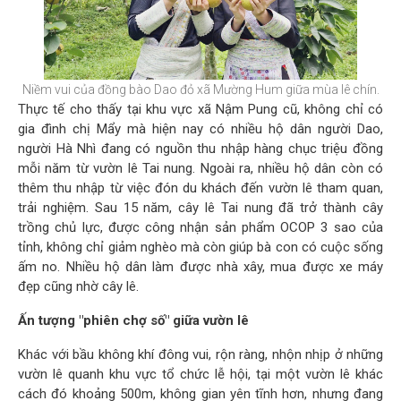
Niềm vui của đồng bào Dao đỏ xã Mường Hum giữa mùa lê chín.
Thực tế cho thấy tại khu vực xã Nậm Pung cũ, không chỉ có
gia đình chị Mẩy mà hiện nay có nhiều hộ dân người Dao,
người Hà Nhì đang có nguồn thu nhập hàng chục triệu đồng
mỗi năm từ vườn lê Tai nung. Ngoài ra, nhiều hộ dân còn có
thêm thu nhập từ việc đón du khách đến vườn lê tham quan,
trải nghiệm. Sau 15 năm, cây lê Tai nung đã trở thành cây
trồng chủ lực, được công nhận sản phẩm OCOP 3 sao của
tỉnh, không chỉ giảm nghèo mà còn giúp bà con có cuộc sống
ấm no. Nhiều hộ dân làm được nhà xây, mua được xe máy
đẹp cũng nhờ cây lê.
Ấn tượng "phiên chợ số" giữa vườn lê
Khác với bầu không khí đông vui, rộn ràng, nhộn nhịp ở những
vườn lê quanh khu vực tổ chức lễ hội, tại một vườn lê khác
cách đó khoảng 500m, không gian yên tĩnh hơn, nhưng đang