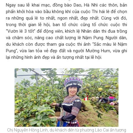
Ngay sau lễ khai mạc, đồng bào Dao, Hà Nhì các thôn, bản
phấn khởi hòa vào bầu không khí của cuộc Thi hái lê để chọn
ra những quả lê to nhất, ngon nhất, đẹp nhất. Cùng với đó,
trong thời gian lễ hội, ban tổ chức cũng tổ chức cuộc thi
“Vườn lê 3 tốt” để động viên, khích lệ Nhân dân thi đua trồng
và chăm sóc, nâng cao chất lượng lê Nậm Pung. Người dân,
du khách còn được tham gia cuộc thi ảnh “Sắc màu lê Nậm
Pung”, vừa lan tỏa vẻ đẹp đất và người Mường Hum, vừa ghi
lại những hình ảnh đẹp và ấn tượng nhất tại lễ hội.
Chị Nguyễn Hồng Linh, du khách đến từ phường Lào Cai ấn tượng