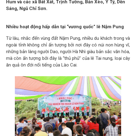
Hum và các xã Bát Xát, Trịnh Tường, Bản Xèo, Y Tý, Dền
Sáng, Ngũ Chỉ Sơn.
Nhiều hoạt động hấp dẫn tại “vương quốc” lê Nậm Pung
Từ lâu, nhắc đến vùng đất Nậm Pung, nhiều du khách trong và
ngoài tỉnh không chỉ ấn tượng bởi nơi đây có núi non hùng vĩ,
những bản làng người Dao, người Hà Nhì giàu bản sắc văn hóa,
mà còn ấn tượng bởi đây là “thủ phủ” của lê Tai nung, loại cây
ăn quả ôn đới nổi tiếng của Lào Cai.