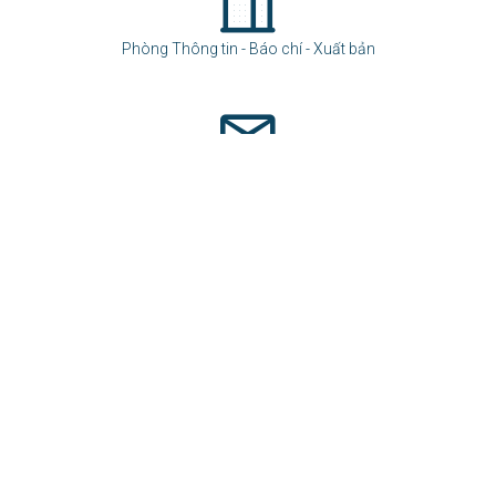
HỖ TRỢ TRỰC TUYẾN
Phòng Thông tin - Báo chí - Xuất bản