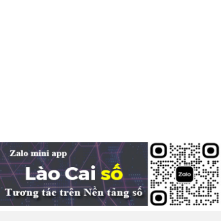
Chính sách cho người có uy tín trong vùng đồng bào dân tộc
thiểu số
05-08-2026
Nghị định số 307/2026/NĐ-CP quy định chính sách hỗ trợ, khen thưởng và
tôn...
Hàng loạt quy định mới về tuyển dụng, xếp lương và bổ nhiệm
công chức
04-08-2026
Nghị định 300/2026/NĐ-CP vừa sửa đổi, bổ sung nhiều quy định về tuyển...