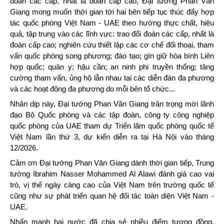
đoàn các cấp, nhất là đoàn cấp cao, Đại tướng Phan Văn
Giang mong muốn thời gian tới hai bên tiếp tục thúc đẩy hợp
tác quốc phòng Việt Nam - UAE theo hướng thực chất, hiệu
quả, tập trung vào các lĩnh vực: trao đổi đoàn các cấp, nhất là
đoàn cấp cao; nghiên cứu thiết lập các cơ chế đối thoại, tham
vấn quốc phòng song phương; đào tạo; gìn giữ hòa bình Liên
hợp quốc; quân y; hậu cần; an ninh phi truyền thống; tăng
cường tham vấn, ủng hộ lẫn nhau tại các diễn đàn đa phương
và các hoạt động đa phương do mỗi bên tổ chức...
Nhân dịp này, Đại tướng Phan Văn Giang trân trọng mời lãnh
đạo Bộ Quốc phòng và các tập đoàn, công ty công nghiệp
quốc phòng của UAE tham dự Triển lãm quốc phòng quốc tế
Việt Nam lần thứ 3, dự kiến diễn ra tại Hà Nội vào tháng
12/2026.
Cảm ơn Đại tướng Phan Văn Giang dành thời gian tiếp, Trung
tướng Ibrahim Nasser Mohammed Al Alawi đánh giá cao vai
trò, vị thế ngày càng cao của Việt Nam trên trường quốc tế
cũng như sự phát triển quan hệ đối tác toàn diện Việt Nam -
UAE.
Nhấn mạnh hai nước đã chia sẻ nhiều điểm tương đồng,