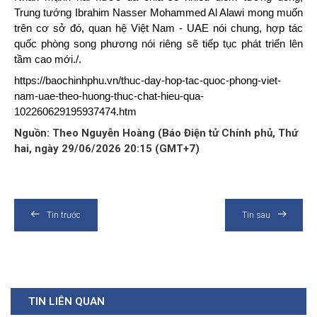
Trung tướng Ibrahim Nasser Mohammed Al Alawi mong muốn
trên cơ sở đó, quan hệ Việt Nam - UAE nói chung, hợp tác
quốc phòng song phương nói riêng sẽ tiếp tục phát triển lên
tầm cao mới./.
https://baochinhphu.vn/thuc-day-hop-tac-quoc-phong-viet-
nam-uae-theo-huong-thuc-chat-hieu-qua-
102260629195937474.htm
Nguồn: Theo Nguyễn Hoàng (Báo Điện tử Chính phủ, Thứ
hai, ngày 29/06/2026 20:15 (GMT+7)
Tin trước
Tin sau
TIN LIÊN QUAN