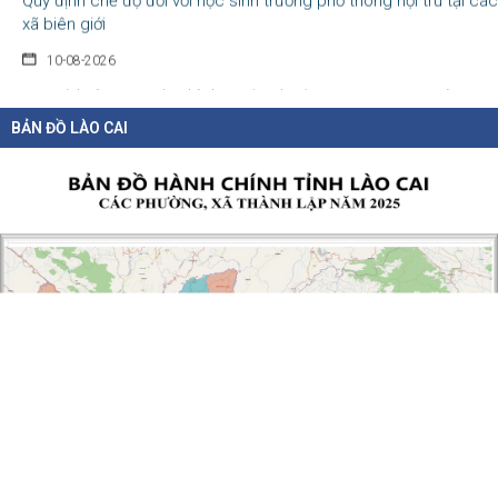
10-08-2026
UBND tỉnh Lào Cai vừa ban hành Quyết định số 61/2026/QĐ-UBND ngày
05/8/2026, quy...
BẢN ĐỒ LÀO CAI