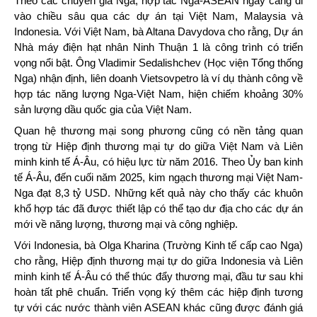
Theo các chuyên gia Nga, hợp tác Nga-ASEAN ngày càng đi
vào chiều sâu qua các dự án tại Việt Nam, Malaysia và
Indonesia. Với Việt Nam, bà Altana Davydova cho rằng, Dự án
Nhà máy điện hạt nhân Ninh Thuận 1 là công trình có triển
vọng nổi bật. Ông Vladimir Sedalishchev (Học viện Tổng thống
Nga) nhận định, liên doanh Vietsovpetro là ví dụ thành công về
hợp tác năng lượng Nga-Việt Nam, hiện chiếm khoảng 30%
sản lượng dầu quốc gia của Việt Nam.
Quan hệ thương mại song phương cũng có nền tảng quan
trọng từ Hiệp định thương mại tự do giữa Việt Nam và Liên
minh kinh tế Á-Âu, có hiệu lực từ năm 2016. Theo Ủy ban kinh
tế Á-Âu, đến cuối năm 2025, kim ngạch thương mại Việt Nam-
Nga đạt 8,3 tỷ USD. Những kết quả này cho thấy các khuôn
khổ hợp tác đã được thiết lập có thể tạo dư địa cho các dự án
mới về năng lượng, thương mại và công nghiệp.
Với Indonesia, bà Olga Kharina (Trường Kinh tế cấp cao Nga)
cho rằng, Hiệp định thương mại tự do giữa Indonesia và Liên
minh kinh tế Á-Âu có thể thúc đẩy thương mại, đầu tư sau khi
hoàn tất phê chuẩn. Triển vọng ký thêm các hiệp định tương
tự với các nước thành viên ASEAN khác cũng được đánh giá