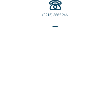
HỖ TRỢ TRỰC TUYẾN
Phòng Thông tin - Báo chí - Xuất bản
svhttdl@laocai.gov.vn
(0216) 3862.246