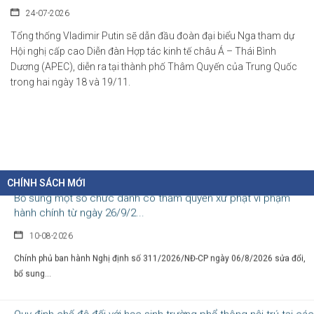
24-07-2026
Bộ Giáo dục và Đào tạo vừa ban hành Công văn số 5208/BGDĐT-GDPT hướng
Tổng thống Vladimir Putin sẽ dẫn đầu đoàn đại biểu Nga tham dự
dẫn...
Hội nghị cấp cao Diễn đàn Hợp tác kinh tế châu Á – Thái Bình
Dương (APEC), diễn ra tại thành phố Thâm Quyến của Trung Quốc
Bãi bỏ một số văn bản quy phạm pháp luật không còn phù hợp
trong hai ngày 18 và 19/11.
10-08-2026
Phó Thủ tướng Lê Tiến Châu ký Quyết định số 41/2026/QĐ-TTg bãi bỏ một
số...
Bổ sung một số chức danh có thẩm quyền xử phạt vi phạm
CHÍNH SÁCH MỚI
hành chính từ ngày 26/9/2...
10-08-2026
Chính phủ ban hành Nghị định số 311/2026/NĐ-CP ngày 06/8/2026 sửa đổi,
bổ sung...
Quy định chế độ đối với học sinh trường phổ thông nội trú tại các
xã biên giới