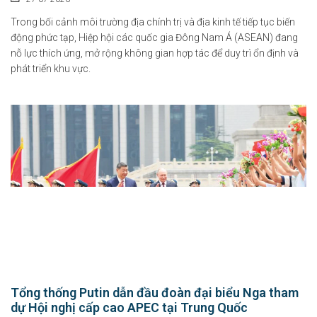
Trong bối cảnh môi trường địa chính trị và địa kinh tế tiếp tục biến
động phức tạp, Hiệp hội các quốc gia Đông Nam Á (ASEAN) đang
nỗ lực thích ứng, mở rộng không gian hợp tác để duy trì ổn định và
phát triển khu vực.
Năm học 2026-2027: Không dạy trước lớp 1, đẩy mạnh giáo dục
Tổng thống Putin dẫn đầu đoàn đại biểu Nga tham
STEM, AI và tiếng An...
dự Hội nghị cấp cao APEC tại Trung Quốc
10-08-2026