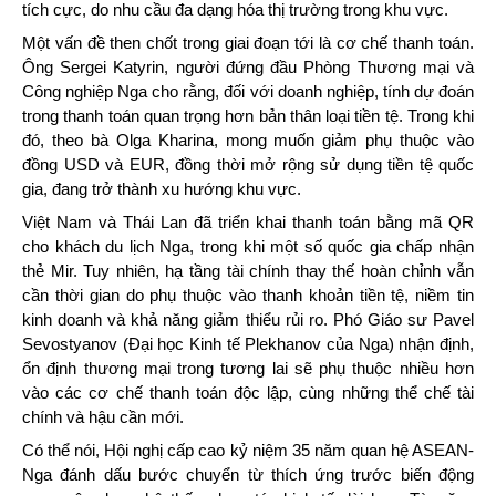
tích cực, do nhu cầu đa dạng hóa thị trường trong khu vực.
Một vấn đề then chốt trong giai đoạn tới là cơ chế thanh toán.
Ông Sergei Katyrin, người đứng đầu Phòng Thương mại và
Công nghiệp Nga cho rằng, đối với doanh nghiệp, tính dự đoán
trong thanh toán quan trọng hơn bản thân loại tiền tệ. Trong khi
đó, theo bà Olga Kharina, mong muốn giảm phụ thuộc vào
đồng USD và EUR, đồng thời mở rộng sử dụng tiền tệ quốc
gia, đang trở thành xu hướng khu vực.
Việt Nam và Thái Lan đã triển khai thanh toán bằng mã QR
cho khách du lịch Nga, trong khi một số quốc gia chấp nhận
thẻ Mir. Tuy nhiên, hạ tầng tài chính thay thế hoàn chỉnh vẫn
cần thời gian do phụ thuộc vào thanh khoản tiền tệ, niềm tin
kinh doanh và khả năng giảm thiểu rủi ro. Phó Giáo sư Pavel
Sevostyanov (Đại học Kinh tế Plekhanov của Nga) nhận định,
ổn định thương mại trong tương lai sẽ phụ thuộc nhiều hơn
vào các cơ chế thanh toán độc lập, cùng những thể chế tài
chính và hậu cần mới.
Có thể nói, Hội nghị cấp cao kỷ niệm 35 năm quan hệ ASEAN-
Nga đánh dấu bước chuyển từ thích ứng trước biến động