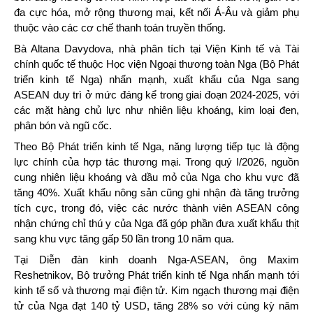
đa cực hóa, mở rộng thương mại, kết nối Á-Âu và giảm phụ
thuộc vào các cơ chế thanh toán truyền thống.
Bà Altana Davydova, nhà phân tích tại Viện Kinh tế và Tài
chính quốc tế thuộc Học viện Ngoại thương toàn Nga (Bộ Phát
triển kinh tế Nga) nhấn mạnh, xuất khẩu của Nga sang
ASEAN duy trì ở mức đáng kể trong giai đoạn 2024-2025, với
các mặt hàng chủ lực như nhiên liệu khoáng, kim loại đen,
phân bón và ngũ cốc.
Theo Bộ Phát triển kinh tế Nga, năng lượng tiếp tục là động
lực chính của hợp tác thương mại. Trong quý I/2026, nguồn
cung nhiên liệu khoáng và dầu mỏ của Nga cho khu vực đã
tăng 40%. Xuất khẩu nông sản cũng ghi nhận đà tăng trưởng
tích cực, trong đó, việc các nước thành viên ASEAN công
nhận chứng chỉ thú y của Nga đã góp phần đưa xuất khẩu thịt
sang khu vực tăng gấp 50 lần trong 10 năm qua.
Tại Diễn đàn kinh doanh Nga-ASEAN, ông Maxim
Reshetnikov, Bộ trưởng Phát triển kinh tế Nga nhấn mạnh tới
kinh tế số và thương mại điện tử. Kim ngạch thương mại điện
tử của Nga đạt 140 tỷ USD, tăng 28% so với cùng kỳ năm