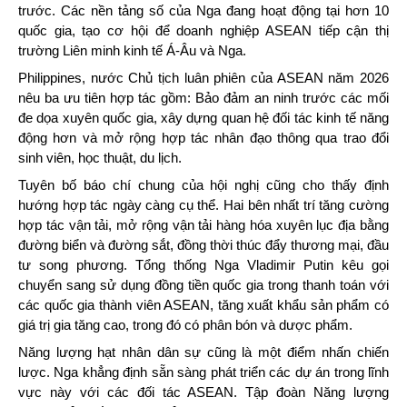
trước. Các nền tảng số của Nga đang hoạt động tại hơn 10
quốc gia, tạo cơ hội để doanh nghiệp ASEAN tiếp cận thị
trường Liên minh kinh tế Á-Âu và Nga.
Philippines, nước Chủ tịch luân phiên của ASEAN năm 2026
nêu ba ưu tiên hợp tác gồm: Bảo đảm an ninh trước các mối
đe dọa xuyên quốc gia, xây dựng quan hệ đối tác kinh tế năng
động hơn và mở rộng hợp tác nhân đạo thông qua trao đổi
sinh viên, học thuật, du lịch.
Tuyên bố báo chí chung của hội nghị cũng cho thấy định
hướng hợp tác ngày càng cụ thể. Hai bên nhất trí tăng cường
hợp tác vận tải, mở rộng vận tải hàng hóa xuyên lục địa bằng
đường biển và đường sắt, đồng thời thúc đẩy thương mại, đầu
tư song phương. Tổng thống Nga Vladimir Putin kêu gọi
chuyển sang sử dụng đồng tiền quốc gia trong thanh toán với
các quốc gia thành viên ASEAN, tăng xuất khẩu sản phẩm có
giá trị gia tăng cao, trong đó có phân bón và dược phẩm.
Năng lượng hạt nhân dân sự cũng là một điểm nhấn chiến
lược. Nga khẳng định sẵn sàng phát triển các dự án trong lĩnh
vực này với các đối tác ASEAN. Tập đoàn Năng lượng