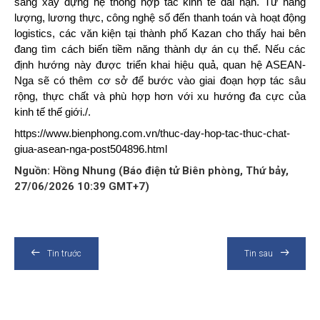
sang xây dựng hệ thống hợp tác kinh tế dài hạn. Từ năng
lượng, lương thực, công nghệ số đến thanh toán và hoạt động
logistics, các văn kiện tại thành phố Kazan cho thấy hai bên
đang tìm cách biến tiềm năng thành dự án cụ thể. Nếu các
định hướng này được triển khai hiệu quả, quan hệ ASEAN-
Nga sẽ có thêm cơ sở để bước vào giai đoạn hợp tác sâu
rộng, thực chất và phù hợp hơn với xu hướng đa cực của
kinh tế thế giới./.
https://www.bienphong.com.vn/thuc-day-hop-tac-thuc-chat-
giua-asean-nga-post504896.html
Nguồn: Hồng Nhung (Báo điện tử Biên phòng, Thứ bảy,
27/06/2026 10:39 GMT+7)
Tin trước
Tin sau