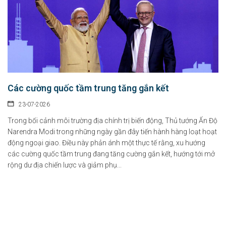
07-08-2026
Tại Nghị định số 277/2026/NĐ-CP, Chính phủ quy định cụ thể chính sách hỗ...
Chỉ thị của Thủ tướng Chính phủ về các nhiệm vụ trọng tâm năm
học 2026 - 2027
06-08-2026
Các cường quốc tầm trung tăng gắn kết
Thủ tướng Chính phủ vừa ban hành Chỉ thị số 31/CT-TTg ngày 5/8/2026 về
23-07-2026
thực...
Trong bối cảnh môi trường địa chính trị biến động, Thủ tướng Ấn Độ
Narendra Modi trong những ngày gần đây tiến hành hàng loạt hoạt
Chính sách cho người có uy tín trong vùng đồng bào dân tộc
động ngoại giao. Điều này phản ánh một thực tế rằng, xu hướng
thiểu số
các cường quốc tầm trung đang tăng cường gắn kết, hướng tới mở
05-08-2026
rộng dư địa chiến lược và giảm phụ...
Nghị định số 307/2026/NĐ-CP quy định chính sách hỗ trợ, khen thưởng và
tôn...
Hàng loạt quy định mới về tuyển dụng, xếp lương và bổ nhiệm