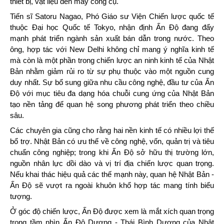
thiết bị, vật liệu đến máy công cụ.
Tiến sĩ Satoru Nagao, Phó Giáo sư Viện Chiến lược quốc tế
thuộc Đại học Quốc tế Tokyo, nhận định Ấn Độ đang đẩy
mạnh phát triển ngành sản xuất bán dẫn trong nước. Theo
ông, hợp tác với New Delhi không chỉ mang ý nghĩa kinh tế
mà còn là một phần trong chiến lược an ninh kinh tế của Nhật
Bản nhằm giảm rủi ro từ sự phụ thuộc vào một nguồn cung
duy nhất. Sự bổ sung giữa nhu cầu công nghệ, đầu tư của Ấn
Độ với mục tiêu đa dạng hóa chuỗi cung ứng của Nhật Bản
tạo nền tảng để quan hệ song phương phát triển theo chiều
sâu.
Các chuyên gia cũng cho rằng hai nền kinh tế có nhiều lợi thế
bổ trợ. Nhật Bản có ưu thế về công nghệ, vốn, quản trị và tiêu
chuẩn công nghiệp; trong khi Ấn Độ sở hữu thị trường lớn,
nguồn nhân lực dồi dào và vị trí địa chiến lược quan trọng.
Nếu khai thác hiệu quả các thế mạnh này, quan hệ Nhật Bản -
Ấn Độ sẽ vượt ra ngoài khuôn khổ hợp tác mang tính biểu
tượng.
Ở góc độ chiến lược, Ấn Độ được xem là mắt xích quan trọng
trong tầm nhìn Ấn Độ Dương - Thái Bình Dương của Nhật