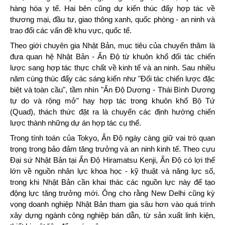
hàng hóa y tế. Hai bên cũng dự kiến thúc đẩy hợp tác về
thương mại, đầu tư, giao thông xanh, quốc phòng - an ninh và
trao đổi các vấn đề khu vực, quốc tế.
Theo giới chuyên gia Nhật Bản, mục tiêu của chuyến thăm là
đưa quan hệ Nhật Bản - Ấn Độ từ khuôn khổ đối tác chiến
lược sang hợp tác thực chất về kinh tế và an ninh. Sau nhiều
năm cùng thúc đẩy các sáng kiến như "Đối tác chiến lược đặc
biệt và toàn cầu", tầm nhìn "Ấn Độ Dương - Thái Bình Dương
tự do và rộng mở" hay hợp tác trong khuôn khổ Bộ Tứ
(Quad), thách thức đặt ra là chuyển các định hướng chiến
lược thành những dự án hợp tác cụ thể.
Trong tính toán của Tokyo, Ấn Độ ngày càng giữ vai trò quan
trọng trong bảo đảm tăng trưởng và an ninh kinh tế. Theo cựu
Đại sứ Nhật Bản tại Ấn Độ Hiramatsu Kenji, Ấn Độ có lợi thế
lớn về nguồn nhân lực khoa học - kỹ thuật và năng lực số,
trong khi Nhật Bản cần khai thác các nguồn lực này để tạo
động lực tăng trưởng mới. Ông cho rằng New Delhi cũng kỳ
vọng doanh nghiệp Nhật Bản tham gia sâu hơn vào quá trình
xây dựng ngành công nghiệp bán dẫn, từ sản xuất linh kiện,