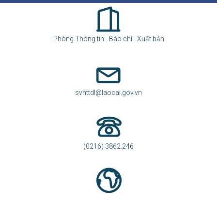
Phòng Thông tin - Báo chí - Xuất bản
svhttdl@laocai.gov.vn
(0216) 3862.246
https://svhttdl.laocai.gov.vn/