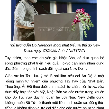
Thủ tướng Ấn Độ Narendra Modi phát biểu tại thủ đô New
Delhi, ngày 7/8/2025. Ảnh: ANI/TTXVN
Tuy nhiên, theo các chuyên gia Nhật Bản, để đưa quan hệ
song phương phát triển hiệu quả, Tokyo cần nhìn nhận đúng
đặc điểm trong chính sách đối ngoại của New Delhi.
Giáo sư Ito Toru lưu ý sẽ là sai lầm nếu coi Ấn Độ là một
"đồng minh tự nhiên" của phương Tây hay của Nhật Bản.
Theo ông, Ấn Độ theo đuổi chính sách tự chủ chiến lược, vừa
thúc đẩy hợp tác với Mỹ, Nhật Bản và các nước trong khuôn
khổ Bộ Tứ, vừa duy trì quan hệ với Nga. New Delhi cũng
không muốn Bộ Tứ trở thành một liên minh quân sự, đồng thời
tiếp tục khẳng định vai trò đại diện cho các nước phương Nam