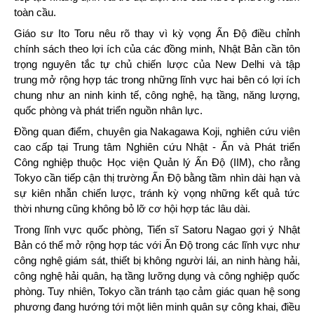
toàn cầu.
Giáo sư Ito Toru nêu rõ thay vì kỳ vọng Ấn Độ điều chỉnh
chính sách theo lợi ích của các đồng minh, Nhật Bản cần tôn
trọng nguyên tắc tự chủ chiến lược của New Delhi và tập
trung mở rộng hợp tác trong những lĩnh vực hai bên có lợi ích
chung như an ninh kinh tế, công nghệ, hạ tầng, năng lượng,
quốc phòng và phát triển nguồn nhân lực.
Đồng quan điểm, chuyên gia Nakagawa Koji, nghiên cứu viên
cao cấp tại Trung tâm Nghiên cứu Nhật - Ấn và Phát triển
Công nghiệp thuộc Học viện Quản lý Ấn Độ (IIM), cho rằng
Tokyo cần tiếp cận thị trường Ấn Độ bằng tầm nhìn dài hạn và
sự kiên nhẫn chiến lược, tránh kỳ vọng những kết quả tức
thời nhưng cũng không bỏ lỡ cơ hội hợp tác lâu dài.
Trong lĩnh vực quốc phòng, Tiến sĩ Satoru Nagao gợi ý Nhật
Bản có thể mở rộng hợp tác với Ấn Độ trong các lĩnh vực như
công nghệ giám sát, thiết bị không người lái, an ninh hàng hải,
công nghệ hải quân, hạ tầng lưỡng dụng và công nghiệp quốc
phòng. Tuy nhiên, Tokyo cần tránh tạo cảm giác quan hệ song
phương đang hướng tới một liên minh quân sự công khai, điều