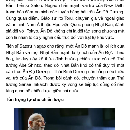
Bản. Tiến sĩ Satoru Nagao nhấn mạnh vai trò của New Delhi
trong bảo đảm an ninh các tuyến hàng hải trên Ấn Độ Dương.
Cùng quan điểm, Giáo sư Ito Toru, chuyên gia về ngoại giao
và an ninh Nam Á thuộc Học viện Quốc phòng Nhật Bản, đánh
giá đối với Tokyo, Ấn Độ không chỉ là đối tác song phương mà
còn là nhân tố có ý nghĩa cấu trúc đối với trật tự khu vực.
Tiến sĩ Satoru Nagao cho rằng "một Ấn Độ mạnh là lợi ích của
Nhật Bản và một Nhật Bản mạnh là lợi ích của Ấn Độ". Theo
ông, tư duy này kế thừa định hướng chiến lược của cố Thủ
tướng Abe Shinzo, theo đó Nhật Bản khó có thể duy trì một
cấu trúc Ấn Độ Dương - Thái Bình Dương cân bằng nếu thiếu
vai trò của Ấn Độ. Trong bối cảnh đó, chuyến thăm của Thủ
tướng Sanae Takaichi được kỳ vọng sẽ tiếp tục củng cố nền
tảng quan hệ chiến lược giữa hai nước.
Tôn trọng tự chủ chiến lược