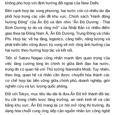
không phù hợp với định hướng đối ngoại của New Delhi.
Bên cạnh hợp tác song phương, hai nước còn có nhiều dư địa
phối hợp trong các vấn đề khu vực. Chính sách "Hành động
hướng Đông" của Ấn Độ và tầm nhìn "Ấn Độ Dương - Thái
Bình Dương tự do và rộng mở" của Nhật Bản có nhiều điểm
giao thoa tại Đông Nam Á, Ấn Độ Dương, Trung Đông và châu
Phi. Hợp tác về hạ tầng, logistics, cảng biển, năng lượng và
phát triển bền vững được kỳ vọng sẽ mở rộng ảnh hưởng của
hai nước theo hướng hợp tác và kết nối.
Tiến sĩ Satoru Nagao cũng nhấn mạnh tầm quan trọng của
việc tăng cường lòng tin chính trị giữa lãnh đạo hai nước,
trong đó có quan hệ với Thủ tướng Narendra Modi. Tuy nhiên,
theo ông, quan hệ cá nhân cần được chuyển hóa thành các
cơ chế hợp tác bền vững giữa chính phủ, doanh nghiệp, giới
nghiên cứu và lực lượng quốc phòng.
Đối với Tokyo, mục tiêu lâu dài là đưa Ấn Độ trở thành đối tác
trụ cột trong chiến lược tăng trưởng, an ninh kinh tế và cân
bằng khu vực. Ấn Độ mang lại cơ hội mở rộng thị trường, đa
dạng hóa chuỗi cung ứng, tiếp cận nguồn nhân lực công nghệ