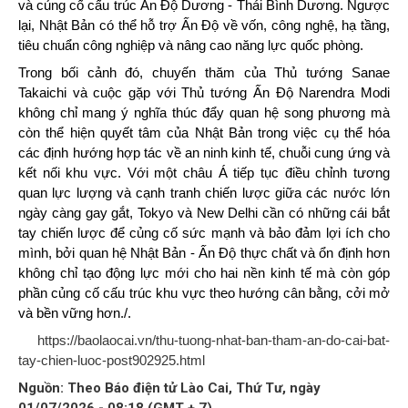
và củng cố cấu trúc Ấn Độ Dương - Thái Bình Dương. Ngược
lại, Nhật Bản có thể hỗ trợ Ấn Độ về vốn, công nghệ, hạ tầng,
tiêu chuẩn công nghiệp và nâng cao năng lực quốc phòng.
Trong bối cảnh đó, chuyến thăm của Thủ tướng Sanae
Takaichi và cuộc gặp với Thủ tướng Ấn Độ Narendra Modi
không chỉ mang ý nghĩa thúc đẩy quan hệ song phương mà
còn thể hiện quyết tâm của Nhật Bản trong việc cụ thể hóa
các định hướng hợp tác về an ninh kinh tế, chuỗi cung ứng và
kết nối khu vực. Với một châu Á tiếp tục điều chỉnh tương
quan lực lượng và cạnh tranh chiến lược giữa các nước lớn
ngày càng gay gắt, Tokyo và New Delhi cần có những cái bắt
tay chiến lược để củng cố sức mạnh và bảo đảm lợi ích cho
mình, bởi quan hệ Nhật Bản - Ấn Độ thực chất và ổn định hơn
không chỉ tạo động lực mới cho hai nền kinh tế mà còn góp
phần củng cố cấu trúc khu vực theo hướng cân bằng, cởi mở
và bền vững hơn./.
https://baolaocai.vn/thu-tuong-nhat-ban-tham-an-do-cai-bat-
tay-chien-luoc-post902925.html
Nguồn: Theo Báo điện tử Lào Cai, Thứ Tư, ngày
01/07/2026 - 08:18 (GMT + 7)