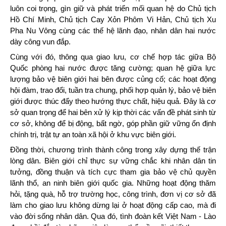
luôn coi trọng, gìn giữ và phát triển mối quan hệ do Chủ tịch
Hồ Chí Minh, Chủ tịch Cay Xỏn Phôm Vi Hản, Chủ tịch Xu
Pha Nu Vông cùng các thế hệ lãnh đạo, nhân dân hai nước
dày công vun đắp.
Cùng với đó, thông qua giao lưu, cơ chế hợp tác giữa Bộ
Quốc phòng hai nước được tăng cường; quan hệ giữa lực
lượng bảo vệ biên giới hai bên được củng cố; các hoạt động
hội đàm, trao đổi, tuần tra chung, phối hợp quản lý, bảo vệ biên
giới được thúc đẩy theo hướng thực chất, hiệu quả. Đây là cơ
sở quan trọng để hai bên xử lý kịp thời các vấn đề phát sinh từ
cơ sở, không để bị động, bất ngờ, góp phần giữ vững ổn định
chính trị, trật tự an toàn xã hội ở khu vực biên giới.
Đồng thời, chương trình thành công trong xây dựng thế trận
lòng dân. Biên giới chỉ thực sự vững chắc khi nhân dân tin
tưởng, đồng thuận và tích cực tham gia bảo vệ chủ quyền
lãnh thổ, an ninh biên giới quốc gia. Những hoạt động thăm
hỏi, tặng quà, hỗ trợ trường học, công trình, đơn vị cơ sở đã
làm cho giao lưu không dừng lại ở hoạt động cấp cao, mà đi
vào đời sống nhân dân. Qua đó, tình đoàn kết Việt Nam - Lào