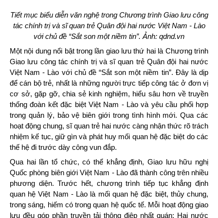
Tiết mục biểu diễn văn nghệ trong Chương trình Giao lưu công
tác chính trị và sĩ quan trẻ Quân đội hai nước Việt Nam - Lào
với chủ đề “Sắt son một niềm tin”. Ảnh: qdnd.vn
Một nội dung nổi bật trong lần giao lưu thứ hai là Chương trình
Giao lưu công tác chính trị và sĩ quan trẻ Quân đội hai nước
Việt Nam - Lào với chủ đề “Sắt son một niềm tin”. Đây là dịp
để cán bộ trẻ, nhất là những người trực tiếp công tác ở đơn vị
cơ sở, gặp gỡ, chia sẻ kinh nghiệm, hiểu sâu hơn về truyền
thống đoàn kết đặc biệt Việt Nam - Lào và yêu cầu phối hợp
trong quản lý, bảo vệ biên giới trong tình hình mới. Qua các
hoạt động chung, sĩ quan trẻ hai nước càng nhận thức rõ trách
nhiệm kế tục, giữ gìn và phát huy mối quan hệ đặc biệt do các
thế hệ đi trước dày công vun đắp.
Qua hai lần tổ chức, có thể khẳng định, Giao lưu hữu nghị
Quốc phòng biên giới Việt Nam - Lào đã thành công trên nhiều
phương diện. Trước hết, chương trình tiếp tục khẳng định
quan hệ Việt Nam - Lào là mối quan hệ đặc biệt, thủy chung,
trong sáng, hiếm có trong quan hệ quốc tế. Mỗi hoạt động giao
lưu đều góp phần truyền tải thông điệp nhất quán: Hai nước