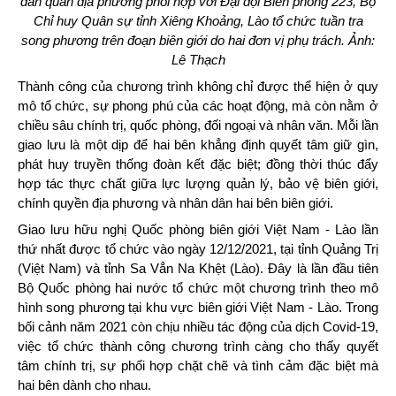
dân quân địa phương phối hợp với Đại đội Biên phòng 223, Bộ
Chỉ huy Quân sự tỉnh Xiêng Khoảng, Lào tổ chức tuần tra
song phương trên đoạn biên giới do hai đơn vị phụ trách. Ảnh:
Lê Thạch
Thành công của chương trình không chỉ được thể hiện ở quy
mô tổ chức, sự phong phú của các hoạt động, mà còn nằm ở
chiều sâu chính trị, quốc phòng, đối ngoại và nhân văn. Mỗi lần
giao lưu là một dịp để hai bên khẳng định quyết tâm giữ gìn,
phát huy truyền thống đoàn kết đặc biệt; đồng thời thúc đẩy
hợp tác thực chất giữa lực lượng quản lý, bảo vệ biên giới,
chính quyền địa phương và nhân dân hai bên biên giới.
Giao lưu hữu nghị Quốc phòng biên giới Việt Nam - Lào lần
thứ nhất được tổ chức vào ngày 12/12/2021, tại tỉnh Quảng Trị
(Việt Nam) và tỉnh Sa Vẳn Na Khệt (Lào). Đây là lần đầu tiên
Bộ Quốc phòng hai nước tổ chức một chương trình theo mô
hình song phương tại khu vực biên giới Việt Nam - Lào. Trong
bối cảnh năm 2021 còn chịu nhiều tác động của dịch Covid-19,
việc tổ chức thành công chương trình càng cho thấy quyết
tâm chính trị, sự phối hợp chặt chẽ và tình cảm đặc biệt mà
hai bên dành cho nhau.