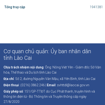
svhttdl@laocai.gov.vn
(0216) 3862.246
https://svhttdl.laocai.gov.vn/
THỐNG KÊ TRUY CẬP
Hiện tại truy cập
283