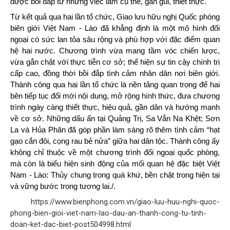
được bồi đắp từ những việc làm cụ thể, gần gũi, thiết thực.
Từ kết quả qua hai lần tổ chức, Giao lưu hữu nghị Quốc phòng
biên giới Việt Nam - Lào đã khẳng định là một mô hình đối
ngoại có sức lan tỏa sâu rộng và phù hợp với đặc điểm quan
hệ hai nước. Chương trình vừa mang tầm vóc chiến lược,
vừa gắn chặt với thực tiễn cơ sở; thể hiện sự tin cậy chính trị
cấp cao, đồng thời bồi đắp tình cảm nhân dân nơi biên giới.
Thành công qua hai lần tổ chức là nền tảng quan trọng để hai
bên tiếp tục đổi mới nội dung, mở rộng hình thức, đưa chương
trình ngày càng thiết thực, hiệu quả, gần dân và hướng mạnh
về cơ sở. Những dấu ấn tại Quảng Trị, Sa Vẳn Na Khệt; Sơn
La và Hủa Phăn đã góp phần làm sáng rõ thêm tình cảm “hạt
gạo cắn đôi, cọng rau bẻ nửa” giữa hai dân tộc. Thành công ấy
không chỉ thuộc về một chương trình đối ngoại quốc phòng,
mà còn là biểu hiện sinh động của mối quan hệ đặc biệt Việt
Nam - Lào: Thủy chung trong quá khứ, bền chặt trong hiện tại
và vững bước trong tương lai./.
https://www.bienphong.com.vn/giao-luu-huu-nghi-quoc-
phong-bien-gioi-viet-nam-lao-dau-an-thanh-cong-tu-tinh-
doan-ket-dac-biet-post504998.html