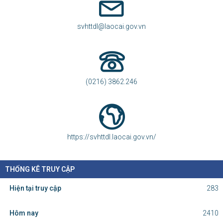
Nghị định 300/2026/NĐ-CP vừa sửa đổi, bổ sung nhiều quy định về tuyển...
THỜI TIẾT LÀO CAI
HỖ TRỢ TRỰC TUYẾN
Phòng Thông tin - Báo chí - Xuất bản