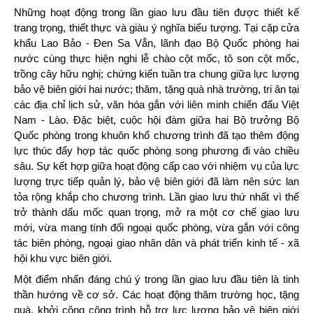
Những hoạt động trong lần giao lưu đầu tiên được thiết kế
trang trọng, thiết thực và giàu ý nghĩa biểu tượng. Tại cặp cửa
khẩu Lao Bảo - Đen Sa Vẳn, lãnh đạo Bộ Quốc phòng hai
nước cùng thực hiện nghi lễ chào cột mốc, tô son cột mốc,
trồng cây hữu nghị; chứng kiến tuần tra chung giữa lực lượng
bảo vệ biên giới hai nước; thăm, tặng quà nhà trường, tri ân tại
các địa chỉ lịch sử, văn hóa gắn với liên minh chiến đấu Việt
Nam - Lào. Đặc biệt, cuộc hội đàm giữa hai Bộ trưởng Bộ
Quốc phòng trong khuôn khổ chương trình đã tạo thêm động
lực thúc đẩy hợp tác quốc phòng song phương đi vào chiều
sâu. Sự kết hợp giữa hoạt động cấp cao với nhiệm vụ của lực
lượng trực tiếp quản lý, bảo vệ biên giới đã làm nên sức lan
tỏa rộng khắp cho chương trình. Lần giao lưu thứ nhất vì thế
trở thành dấu mốc quan trọng, mở ra một cơ chế giao lưu
mới, vừa mang tính đối ngoại quốc phòng, vừa gắn với công
tác biên phòng, ngoại giao nhân dân và phát triển kinh tế - xã
hội khu vực biên giới.
Một điểm nhấn đáng chú ý trong lần giao lưu đầu tiên là tinh
thần hướng về cơ sở. Các hoạt động thăm trường học, tặng
quà, khởi công công trình hỗ trợ lực lượng bảo vệ biên giới