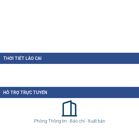
Chỉ thị của Thủ tướng Chính phủ về các nhiệm vụ trọng tâm năm
học 2026 - 2027
06-08-2026
Thủ tướng Chính phủ vừa ban hành Chỉ thị số 31/CT-TTg ngày 5/8/2026 về
thực...
Chính sách cho người có uy tín trong vùng đồng bào dân tộc
thiểu số
05-08-2026
Nghị định số 307/2026/NĐ-CP quy định chính sách hỗ trợ, khen thưởng và
tôn...
Hàng loạt quy định mới về tuyển dụng, xếp lương và bổ nhiệm
công chức
04-08-2026