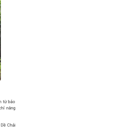
n từ bảo
chỉ nâng
 Dề Chải