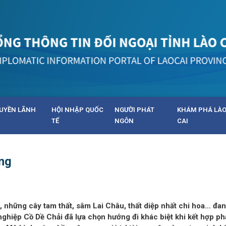
UYỀN LÃNH
HỘI NHẬP QUỐC
NGƯỜI PHÁT
KHÁM PHÁ LÀ
TẾ
NGÔN
CAI
ừng
những cây tam thất, sâm Lai Châu, thất diệp nhất chi hoa… đa
nghiệp Cồ Dề Chải đã lựa chọn hướng đi khác biệt khi kết hợp phá