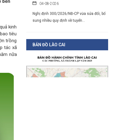
ế bền
Nghị định 300/2026/NĐ-CP vừa sửa đổi, bổ
sung nhiều quy định về tuyển...
Chính sách mới có hiệu lực từ tháng
 quả kinh
8/2026
bao tiêu
ờn trồng
03-08-2026
BẢN ĐỒ LÀO CAI
p tác xã
Hàng loạt chính sách mới về vận tải, đấu
 năm nữa
thầu, đất đai, tín dụng, tài...