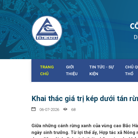
TRANG
GIỚI
TIN TỨC - SỰ
CHỦ Q
CHỦ
THIỆU
KIỆN
THỔ
Khai thác giá trị kép dưới tán r
06-07-2026
68
Giữa những cánh rừng xanh của vùng cao Bắc Hà, 
ngày sinh trưởng. Từ lợi thế ấy, Hợp tác xã Nông 