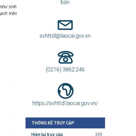
bản
như tinh
ạch trên
svhttdl@laocai.gov.vn
(0216) 3862.246
https://svhttdl.laocai.gov.vn/
THỐNG KÊ TRUY CẬP
Hiện tại truy cập
349