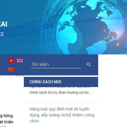
2026 - 2027
06-08-2026
Thủ tướng Chính phủ vừa ban hành Chỉ thị
số 31/CT-TTg ngày 5/8/2026 về thực...
Chính sách cho người có uy tín
trong vùng đồng bào dân tộc thiểu
số
O
05-08-2026
Nghị định số 307/2026/NĐ-CP quy định
chính sách hỗ trợ, khen thưởng và tôn...
CHÍNH SÁCH MỚI
Hàng loạt quy định mới về tuyển
dụng, xếp lương và bổ nhiệm công
chức
ng từng
04-08-2026
t triển