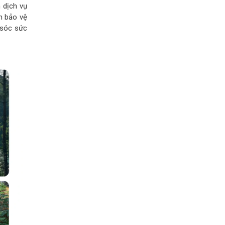
 dịch vụ
n bảo vệ
m sóc sức