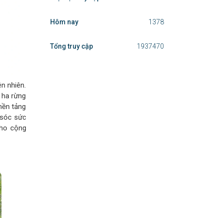
Hôm nay
1378
Tổng truy cập
1937470
ên nhiên.
 ha rừng
 nền tảng
 sóc sức
cho cộng