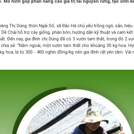
e. Mô hình góp phần nâng cao giá trị tài nguyên rừng, tạo sinh k
iàng Thị Dúng, thôn Ngải Số, xã Bắc Hà chủ yếu trồng ngô, sắn, hiệu
Dề Chải hỗ trợ cây giống, phân bón, hướng dẫn kỹ thuật và cam kết 
ất. Đến nay, gia đình chị Dúng đã có 3 vườn tam thất, trong đó 2 vư
 chia sẻ: “Năm ngoái, một vườn tam thất cho khoảng 30 kg hoa. Hợ
kg hoa, lá từ 300 - 400 nghìn đồng/kg nên gia đình rất yên tâm. Vài