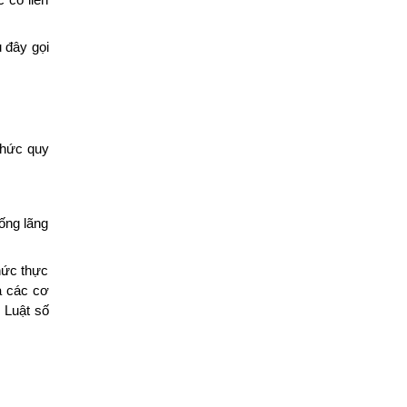
 đây gọi
thức quy
hống lãng
hức thực
ủa các cơ
 Luật số