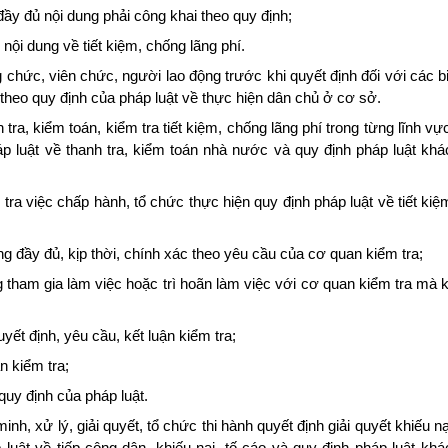
ầy đủ nội dung phải công khai theo quy định;
nội dung về tiết kiệm, chống lãng phí.
g chức, viên chức, người lao động trước khi quyết định đối với các 
ị theo quy định của pháp luật về thực hiện dân chủ ở cơ sở.
 tra, kiểm toán, kiểm tra tiết kiệm, chống lãng phí trong từng lĩnh v
 luật về thanh tra, kiểm toán nhà nước và quy định pháp luật khác
 tra việc chấp hành, tổ chức thực hiện quy định pháp luật về tiết ki
g đầy đủ, kịp thời, chính xác theo yêu cầu của cơ quan kiểm tra;
g tham gia làm việc hoặc trì hoãn làm việc với cơ quan kiểm tra mà 
t định, yêu cầu, kết luận kiểm tra;
n kiểm tra;
quy định của pháp luật.
nh, xử lý, giải quyết, tổ chức thi hành quyết định giải quyết khiếu nạ
 luật về tiếp công dân, khiếu nại, tố cáo và quy định pháp luật khá