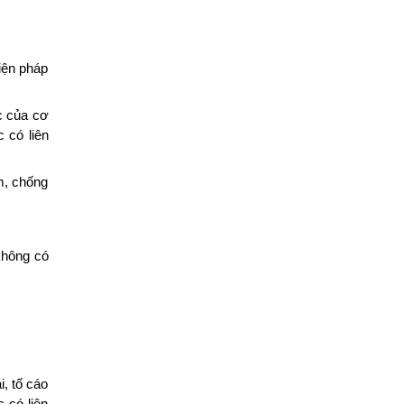
biện pháp
ực của cơ
 có liên
ệm, chống
không có
i, tố cáo
c có liên