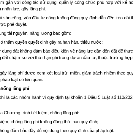
 làm gắn với công tác sử dụng, quản lý công chức phù hợp với kế h
 nhân lực, gây lãng phí.
ài sản công, vốn đầu tư công không đúng quy định dẫn đến kéo dài th
được phê duyệt.
 dụng tài nguyên, năng lượng bao gồm:
 thẩm quyền quyết định gây ra hạn hán, thiếu nước;
ử dụng đất không đảm bảo điều kiện về năng lực dẫn đến đất để thực
đất chậm so với thời hạn ghi trong dự án đầu tư, thuộc trường hợp 
gây lãng phí được xem xét loại trừ, miễn, giảm trách nhiệm theo quy
háp luật có liên quan.
chống lãng phí
phí là các nhóm hành vi quy định tại khoản 1 Điều 5 Luật số 110/20
a Chương trình tiết kiệm, chống lãng phí:
iệm, chống lãng phí không đúng thời hạn quy định;
không đảm bảo đầy đủ nội dung theo quy định của pháp luật.