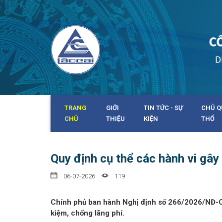
TRANG
GIỚI
TIN TỨC - SỰ
CHỦ Q
CHỦ
THIỆU
KIỆN
THỔ
Quy định cụ thể các hành vi gây 
06-07-2026
119
Chính phủ ban hành Nghị định số 266/2026/NĐ-CP 
kiệm, chống lãng phí.