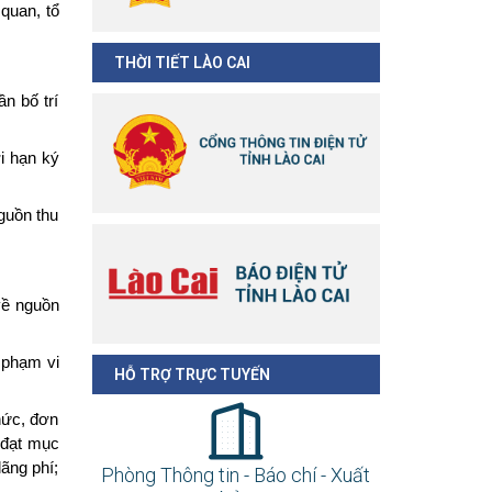
quan, tổ
;
THỜI TIẾT LÀO CAI
n bố trí
i hạn ký
guồn thu
về nguồn
 phạm vi
HỖ TRỢ TRỰC TUYẾN
hức, đơn
 đạt mục
ãng phí;
Phòng Thông tin - Báo chí - Xuất