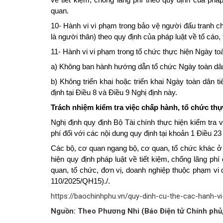
quan.
10- Hành vi vi phạm trong bảo vệ người đấu tranh ch
là người thân) theo quy định của pháp luật về tố cáo, 
11- Hành vi vi phạm trong tổ chức thực hiện Ngày toà
a) Không ban hành hướng dẫn tổ chức Ngày toàn dân 
b) Không triển khai hoặc triển khai Ngày toàn dân t
định tại Điều 8 và Điều 9 Nghị định này.
Trách nhiệm kiểm tra việc chấp hành, tổ chức thực
Nghị định quy định Bộ Tài chính thực hiện kiểm tra v
phí đối với các nội dung quy định tại khoản 1 Điều 2
Các bộ, cơ quan ngang bộ, cơ quan, tổ chức khác ở 
hiện quy định pháp luật về tiết kiệm, chống lãng ph
quan, tổ chức, đơn vị, doanh nghiệp thuộc phạm vi q
110/2025/QH15)./.
https://baochinhphu.vn/quy-dinh-cu-the-cac-hanh-
Nguồn: Theo Phương Nhi (Báo Điện tử Chính ph