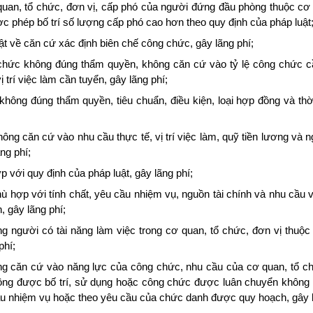
quan, tổ chức, đơn vị, cấp phó của người đứng đầu phòng thuộc cơ 
c phép bố trí số lượng cấp phó cao hơn theo quy định của pháp luật
ật về căn cứ xác định biên chế công chức, gây lãng phí;
chức không đúng thẩm quyền, không căn cứ vào tỷ lệ công chức cầ
ị trí việc làm cần tuyển, gây lãng phí;
hông đúng thẩm quyền, tiêu chuẩn, điều kiện, loại hợp đồng và thờ
g căn cứ vào nhu cầu thực tế, vị trí việc làm, quỹ tiền lương và n
ng phí;
 với quy định của pháp luật, gây lãng phí;
ù hợp với tính chất, yêu cầu nhiệm vụ, nguồn tài chính và nhu cầu 
, gây lãng phí;
ng người có tài năng làm việc trong cơ quan, tổ chức, đơn vị thuộc
phí;
ông căn cứ vào năng lực của công chức, nhu cầu của cơ quan, tổ c
không được bố trí, sử dụng hoặc công chức được luân chuyển không
cầu nhiệm vụ hoặc theo yêu cầu của chức danh được quy hoạch, gây l