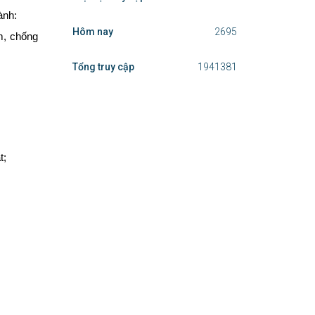
ành:
Hôm nay
2695
ệm, chống
Tổng truy cập
1941381
t;