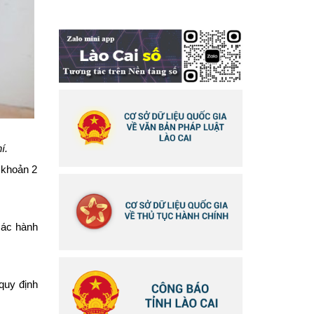
í.
, khoản 2
các hành
 quy định