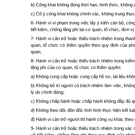
b) Công khai không đúng thời hạn, hình thức, không đ
c) Cố ý công khai không chính xác, không trung thực 
6- Hành vi vi phạm trong việc lấy ý kiến cán bộ, côn
tiết kiệm, chống lãng phí tại cơ quan, tổ chức, đơn v
7- Hành vi cản trở hoặc thiếu trách nhiệm trong thanh
quan, tổ chức có thẩm quyền theo quy định của pháp
quan.
8- Hành vi cản trở hoặc thiếu trách nhiệm trong kiểm
lãng phí của cơ quan, tổ chức có thẩm quyền:
a) Không cung cấp hoặc cung cấp hồ sơ, tài liệu khôn
b) Không bố trí người có trách nhiệm làm việc, khôn
lý do chính đáng;
c) Không chấp hành hoặc chấp hành không đầy đủ quyế
d) Không theo dõi, đôn đốc tình hình thực hiện kết luậ
đ) Hành vi cản trở người thi hành công vụ khác theo 
9- Hành vi cản trở hoặc thiếu trách nhiệm trong xác mi
về tiết kiệm, chống lãng phí theo quy định của pháp