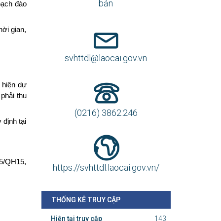
bản
oạch đào
ời gian,
svhttdl@laocai.gov.vn
 hiện dự
phải thu
(0216) 3862.246
 định tại
25/QH15,
https://svhttdl.laocai.gov.vn/
THỐNG KÊ TRUY CẬP
Hiện tại truy cập
143