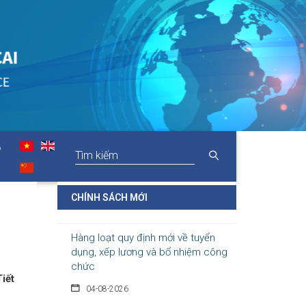
06-08-2026
Thủ tướng Chính phủ vừa ban hành Chỉ thị
số 31/CT-TTg ngày 5/8/2026 về thực...
Chính sách cho người có uy tín
trong vùng đồng bào dân tộc thiểu
số
05-08-2026
O
Nghị định số 307/2026/NĐ-CP quy định
chính sách hỗ trợ, khen thưởng và tôn...
CHÍNH SÁCH MỚI
Hàng loạt quy định mới về tuyển
dụng, xếp lương và bổ nhiệm công
chức
04-08-2026
iết
Nghị định 300/2026/NĐ-CP vừa sửa đổi, bổ
sung nhiều quy định về tuyển...