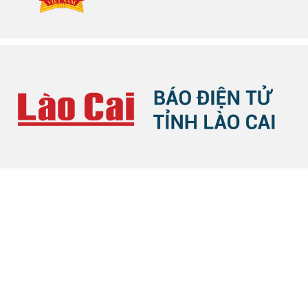
HỖ TRỢ TRỰC TUYẾN
Phòng Thông tin - Báo chí - Xuất bản