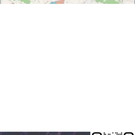
Chính sách cho người có uy tín trong vùng đồng bào dân tộc
thiểu số
05-08-2026
Nghị định số 307/2026/NĐ-CP quy định chính sách hỗ trợ, khen thưởng và
tôn...
Hàng loạt quy định mới về tuyển dụng, xếp lương và bổ nhiệm
công chức
04-08-2026
Nghị định 300/2026/NĐ-CP vừa sửa đổi, bổ sung nhiều quy định về tuyển...
Chính sách mới có hiệu lực từ tháng 8/2026
03-08-2026
Hàng loạt chính sách mới về vận tải, đấu thầu, đất đai, tín dụng, tài...