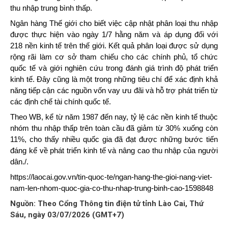
thu nhập trung bình thấp.
Ngân hàng Thế giới cho biết việc cập nhật phân loại thu nhập
được thực hiện vào ngày 1/7 hằng năm và áp dụng đối với
218 nền kinh tế trên thế giới. Kết quả phân loại được sử dụng
rộng rãi làm cơ sở tham chiếu cho các chính phủ, tổ chức
quốc tế và giới nghiên cứu trong đánh giá trình độ phát triển
kinh tế. Đây cũng là một trong những tiêu chí để xác định khả
năng tiếp cận các nguồn vốn vay ưu đãi và hỗ trợ phát triển từ
các định chế tài chính quốc tế.
Theo WB, kể từ năm 1987 đến nay, tỷ lệ các nền kinh tế thuộc
nhóm thu nhập thấp trên toàn cầu đã giảm từ 30% xuống còn
11%, cho thấy nhiều quốc gia đã đạt được những bước tiến
đáng kể về phát triển kinh tế và nâng cao thu nhập của người
dân./.
https://laocai.gov.vn/tin-quoc-te/ngan-hang-the-gioi-nang-viet-
nam-len-nhom-quoc-gia-co-thu-nhap-trung-binh-cao-1598848
Nguồn: Theo Cổng Thông tin điện tử tỉnh Lào Cai, Thứ
Sáu, ngày 03/07/2026 (GMT+7)