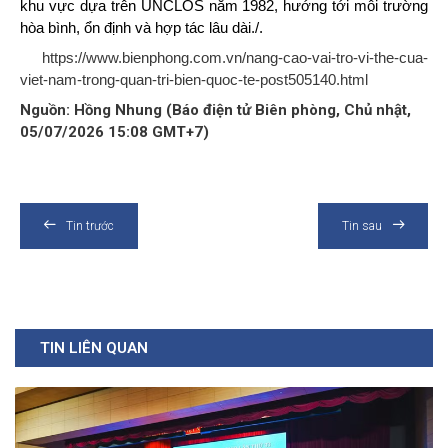
khu vực dựa trên UNCLOS năm 1982, hướng tới môi trường
hòa bình, ổn định và hợp tác lâu dài./.
https://www.bienphong.com.vn/nang-cao-vai-tro-vi-the-cua-
viet-nam-trong-quan-tri-bien-quoc-te-post505140.html
Nguồn: Hồng Nhung (Báo điện tử Biên phòng, Chủ nhật,
05/07/2026 15:08 GMT+7)
Tin trước
Tin sau
TIN LIÊN QUAN