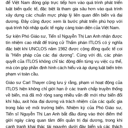
để Việt Nam đóng góp trực tiếp hơn vào quá trình phát triển
luật biển quốc tế, đặc biệt là tham gia sâu hơn vào quá trình
xây dựng các chuẩn mực pháp lý liên quan đến biển và đại
dương. Đây cũng được xem là bước phát triển phù hợp với
quá trình hội nhập quốc tế ngày càng toàn diện của Việt Nam.
Sự kiện Phó Giáo sư, Tiến sĩ Nguyễn Thị Lan Anh nhận được
tín nhiệm cao nhất để trúng cử Thẩm phán ITLOS có ý nghĩa
đặc biệt khi UNCLOS năm 1982 được cộng đồng quốc tế coi
là "Hiến pháp của các đại dương". Cùng với đó, các phán
quyết của ITLOS không chỉ tác động đến từng vụ việc cụ thể,
mà còn góp phần định hình cách hiểu và áp dụng luật biển trên
phạm vi toàn cầu.
Giáo sư Carl Thayer cũng lưu ý rằng, phạm vi hoạt động của
ITLOS hiện không chỉ giới hạn ở các tranh chấp truyền thống
về biển, mà đã mở rộng sang nhiều vấn đề mới như biến đổi
khí hậu, axit hóa đại dương và trách nhiệm của các quốc gia
trong bảo vệ môi trường biển. Nhiệm kỳ của Phó Giáo sư,
Tiến sĩ Nguyễn Thị Lan Anh bắt đầu đúng vào thời điểm thế
giới ngày càng quan tâm đến quản trị đại dương, trong khi
cạnh tranh khai thác tài nguyên dưới đáy biển và các thách