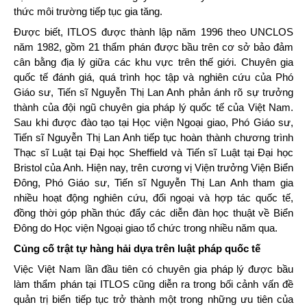
thức môi trường tiếp tục gia tăng.
Được biết, ITLOS được thành lập năm 1996 theo UNCLOS
năm 1982, gồm 21 thẩm phán được bầu trên cơ sở bảo đảm
cân bằng địa lý giữa các khu vực trên thế giới. Chuyên gia
quốc tế đánh giá, quá trình học tập và nghiên cứu của Phó
Giáo sư, Tiến sĩ Nguyễn Thị Lan Anh phản ánh rõ sự trưởng
thành của đội ngũ chuyên gia pháp lý quốc tế của Việt Nam.
Sau khi được đào tạo tại Học viện Ngoại giao, Phó Giáo sư,
Tiến sĩ Nguyễn Thị Lan Anh tiếp tục hoàn thành chương trình
Thạc sĩ Luật tại Đại học Sheffield và Tiến sĩ Luật tại Đại học
Bristol của Anh. Hiện nay, trên cương vị Viện trưởng Viện Biển
Đông, Phó Giáo sư, Tiến sĩ Nguyễn Thị Lan Anh tham gia
nhiều hoạt động nghiên cứu, đối ngoại và hợp tác quốc tế,
đồng thời góp phần thúc đẩy các diễn đàn học thuật về Biển
Đông do Học viện Ngoại giao tổ chức trong nhiều năm qua.
Củng cố trật tự hàng hải dựa trên luật pháp quốc tế
Việc Việt Nam lần đầu tiên có chuyên gia pháp lý được bầu
làm thẩm phán tại ITLOS cũng diễn ra trong bối cảnh vấn đề
quản trị biển tiếp tục trở thành một trong những ưu tiên của