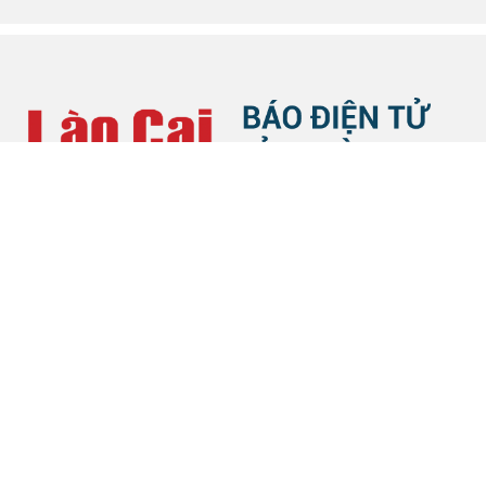
HỖ TRỢ TRỰC TUYẾN
Phòng Thông tin - Báo chí - Xuất bản