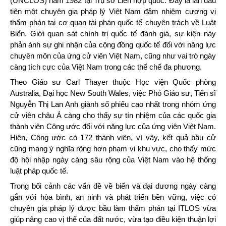
(UNCLOS) năm 1982 tại Trụ sở Liên hợp quốc. Đây là lần đầu
tiên một chuyên gia pháp lý Việt Nam đảm nhiệm cương vị
thẩm phán tại cơ quan tài phán quốc tế chuyên trách về Luật
Biển. Giới quan sát chính trị quốc tế đánh giá, sự kiện này
phản ánh sự ghi nhận của cộng đồng quốc tế đối với năng lực
chuyên môn của ứng cử viên Việt Nam, cũng như vai trò ngày
càng tích cực của Việt Nam trong các thể chế đa phương.
Theo Giáo sư Carl Thayer thuộc Học viện Quốc phòng
Australia, Đại học New South Wales, việc Phó Giáo sư, Tiến sĩ
Nguyễn Thị Lan Anh giành số phiếu cao nhất trong nhóm ứng
cử viên châu Á càng cho thấy sự tín nhiệm của các quốc gia
thành viên Công ước đối với năng lực của ứng viên Việt Nam.
Hiện, Công ước có 172 thành viên, vì vậy, kết quả bầu cử
cũng mang ý nghĩa rộng hơn phạm vi khu vực, cho thấy mức
độ hội nhập ngày càng sâu rộng của Việt Nam vào hệ thống
luật pháp quốc tế.
Trong bối cảnh các vấn đề về biển và đại dương ngày càng
gắn với hòa bình, an ninh và phát triển bền vững, việc có
chuyên gia pháp lý được bầu làm thẩm phán tại ITLOS vừa
giúp nâng cao vị thế của đất nước, vừa tạo điều kiện thuận lợi