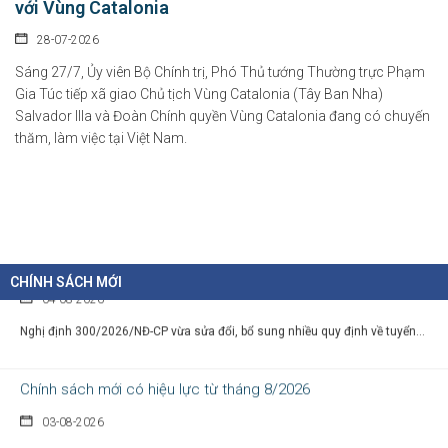
với Vùng Catalonia
28-07-2026
Chính sách cho người có uy tín trong vùng đồng bào dân tộc
thiểu số
Sáng 27/7, Ủy viên Bộ Chính trị, Phó Thủ tướng Thường trực Phạm
Gia Túc tiếp xã giao Chủ tịch Vùng Catalonia (Tây Ban Nha)
05-08-2026
Salvador Illa và Đoàn Chính quyền Vùng Catalonia đang có chuyến
Nghị định số 307/2026/NĐ-CP quy định chính sách hỗ trợ, khen thưởng và
thăm, làm việc tại Việt Nam.
tôn...
Hàng loạt quy định mới về tuyển dụng, xếp lương và bổ nhiệm
công chức
04-08-2026
CHÍNH SÁCH MỚI
Nghị định 300/2026/NĐ-CP vừa sửa đổi, bổ sung nhiều quy định về tuyển...
Chính sách mới có hiệu lực từ tháng 8/2026
03-08-2026
Hàng loạt chính sách mới về vận tải, đấu thầu, đất đai, tín dụng, tài...