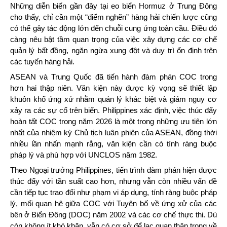
Những diễn biến gần đây tại eo biển Hormuz ở Trung Đông
cho thấy, chỉ cần một “điểm nghẽn” hàng hải chiến lược cũng
có thể gây tác động lớn đến chuỗi cung ứng toàn cầu. Điều đó
càng nêu bật tầm quan trọng của việc xây dựng các cơ chế
quản lý bất đồng, ngăn ngừa xung đột và duy trì ổn định trên
các tuyến hàng hải.
ASEAN và Trung Quốc đã tiến hành đàm phán COC trong
hơn hai thập niên. Văn kiện này được kỳ vọng sẽ thiết lập
khuôn khổ ứng xử nhằm quản lý khác biệt và giảm nguy cơ
xảy ra các sự cố trên biển. Philippines xác định, việc thúc đẩy
hoàn tất COC trong năm 2026 là một trong những ưu tiên lớn
nhất của nhiệm kỳ Chủ tịch luân phiên của ASEAN, đồng thời
nhiều lần nhấn mạnh rằng, văn kiện cần có tính ràng buộc
pháp lý và phù hợp với UNCLOS năm 1982.
Theo Ngoại trưởng Philippines, tiến trình đàm phán hiện được
thúc đẩy với tần suất cao hơn, nhưng vẫn còn nhiều vấn đề
cần tiếp tục trao đổi như phạm vi áp dụng, tính ràng buộc pháp
lý, mối quan hệ giữa COC với Tuyên bố về ứng xử của các
bên ở Biển Đông (DOC) năm 2002 và các cơ chế thực thi. Dù
còn không ít khó khăn, vẫn có cơ sở để lạc quan thận trọng về