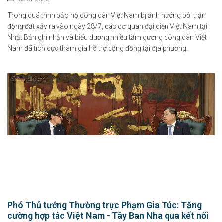
Trong quá trình bảo hộ công dân Việt Nam bị ảnh hưởng bởi trận
động đất xảy ra vào ngày 28/7, các cơ quan đại diện Việt Nam tại
Nhật Bản ghi nhận và biểu dương nhiều tấm gương công dân Việt
Nam đã tích cực tham gia hỗ trợ cộng đồng tại địa phương.
Chỉ thị của Thủ tướng Chính phủ về các nhiệm vụ trọng tâm năm
học 2026 - 2027
06-08-2026
Phó Thủ tướng Thường trực Phạm Gia Túc: Tăng
Thủ tướng Chính phủ vừa ban hành Chỉ thị số 31/CT-TTg ngày 5/8/2026 về
cường hợp tác Việt Nam - Tây Ban Nha qua kết nối
thực...