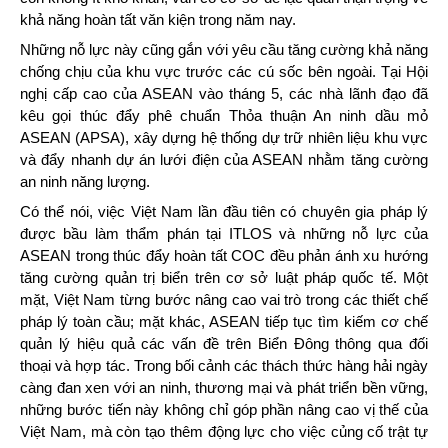
khả năng hoàn tất văn kiện trong năm nay.
Những nỗ lực này cũng gắn với yêu cầu tăng cường khả năng
chống chịu của khu vực trước các cú sốc bên ngoài. Tại Hội
nghị cấp cao của ASEAN vào tháng 5, các nhà lãnh đạo đã
kêu gọi thúc đẩy phê chuẩn Thỏa thuận An ninh dầu mỏ
ASEAN (APSA), xây dựng hệ thống dự trữ nhiên liệu khu vực
và đẩy nhanh dự án lưới điện của ASEAN nhằm tăng cường
an ninh năng lượng.
Có thể nói, việc Việt Nam lần đầu tiên có chuyên gia pháp lý
được bầu làm thẩm phán tại ITLOS và những nỗ lực của
ASEAN trong thúc đẩy hoàn tất COC đều phản ánh xu hướng
tăng cường quản trị biển trên cơ sở luật pháp quốc tế. Một
mặt, Việt Nam từng bước nâng cao vai trò trong các thiết chế
pháp lý toàn cầu; mặt khác, ASEAN tiếp tục tìm kiếm cơ chế
quản lý hiệu quả các vấn đề trên Biển Đông thông qua đối
thoại và hợp tác. Trong bối cảnh các thách thức hàng hải ngày
càng đan xen với an ninh, thương mại và phát triển bền vững,
những bước tiến này không chỉ góp phần nâng cao vị thế của
Việt Nam, mà còn tạo thêm động lực cho việc củng cố trật tự