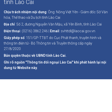
tỉnh Lào Cai
Chịu trách nhiệm nội dung
: Ông: Nông Việt Yên - Giám đốc Sở Văn
hóa, Thể thao và Du lịch tỉnh Lào Cai
Địa chỉ
: Số 2, đường Nguyễn Văn Mậu, xã Yên Bình, tỉnh Lào Cai
Điện thoại
: (0216) 3862.246 |
Email
: svhttdl@laocai.gov.vn
Giấy phép số
: 151/GP-TTĐT do Cục Phát thanh, truyền hình và
thông tin điện tử - Bộ Thông tin và Truyền thông cấp ngày
27/8/2020
Bản quyền thuộc về UBND tỉnh Lào Cai.
Ghi rõ nguồn "Thông tin đối ngoại Lào Cai" khi phát hành lại nội
dung từ Website này.