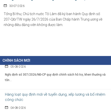
30-07-2026
Chỉ thị của Thủ tướng Chính phủ về các nhiệm vụ trọng tâm năm
học 2026 - 2027
Tổng Bí thư, Chủ tịch nước Tô Lâm đã ký ban hành Quy định số
207-QĐ/TW ngày 26/7/2026 của Ban Chấp hành Trung ương về
06-08-2026
những điều đảng viên không được làm.
Thủ tướng Chính phủ vừa ban hành Chỉ thị số 31/CT-TTg ngày 5/8/2026 về
thực...
Chính sách cho người có uy tín trong vùng đồng bào dân tộc
thiểu số
CHÍNH SÁCH MỚI
05-08-2026
Nghị định số 307/2026/NĐ-CP quy định chính sách hỗ trợ, khen thưởng và
tôn...
Hàng loạt quy định mới về tuyển dụng, xếp lương và bổ nhiệm
công chức
04-08-2026
Nghị định 300/2026/NĐ-CP vừa sửa đổi, bổ sung nhiều quy định về tuyển...