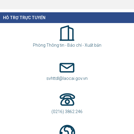
HỖ TRỢ TRỰC TUYẾN
Phòng Thông tin - Báo chí - Xuất bản
svhttdl@laocai.gov.vn
(0216) 3862.246