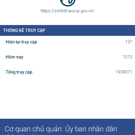
https://svhttdl.laocai.gov.vn/
THỐNG KÊ TRUY CẬP
Hiện tại truy cập
137
Hôm nay
1573
Tổng truy cập
1939071
Cơ quan chủ quản: Ủy ban nhân dân