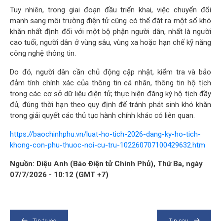
Tuy nhiên, trong giai đoạn đầu triển khai, việc chuyển đổi
mạnh sang môi trường điện tử cũng có thể đặt ra một số khó
khăn nhất định đối với một bộ phận người dân, nhất là người
cao tuổi, người dân ở vùng sâu, vùng xa hoặc hạn chế kỹ năng
công nghệ thông tin.
Do đó, người dân cần chủ động cập nhật, kiểm tra và bảo
đảm tính chính xác của thông tin cá nhân, thông tin hộ tịch
trong các cơ sở dữ liệu điện tử; thực hiện đăng ký hộ tịch đầy
đủ, đúng thời hạn theo quy định để tránh phát sinh khó khăn
trong giải quyết các thủ tục hành chính khác có liên quan.
https://baochinhphu.vn/luat-ho-tich-2026-dang-ky-ho-tich-
khong-con-phu-thuoc-noi-cu-tru-102260707100429632.htm
Nguồn: Diệu Anh (Báo Điện tử Chính Phủ), Thứ Ba, ngày
07/7/2026 - 10:12 (GMT +7)
Tin trước
Tin sau