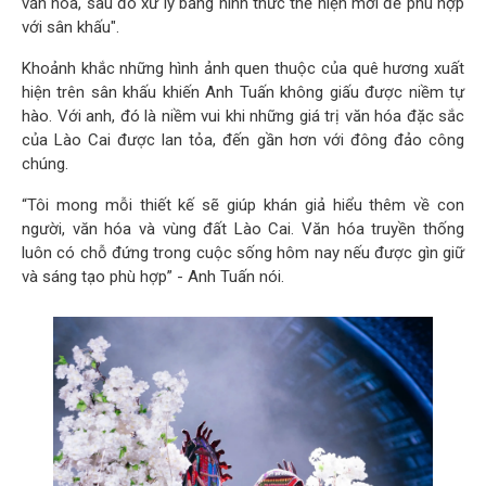
văn hóa, sau đó xử lý bằng hình thức thể hiện mới để phù hợp
với sân khấu".
Khoảnh khắc những hình ảnh quen thuộc của quê hương xuất
hiện trên sân khấu khiến Anh Tuấn không giấu được niềm tự
hào. Với anh, đó là niềm vui khi những giá trị văn hóa đặc sắc
của Lào Cai được lan tỏa, đến gần hơn với đông đảo công
chúng.
“Tôi mong mỗi thiết kế sẽ giúp khán giả hiểu thêm về con
người, văn hóa và vùng đất Lào Cai. Văn hóa truyền thống
luôn có chỗ đứng trong cuộc sống hôm nay nếu được gìn giữ
và sáng tạo phù hợp” - Anh Tuấn nói.