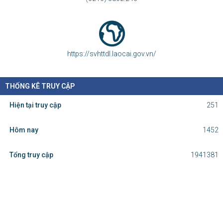
https://svhttdl.laocai.gov.vn/
THỐNG KÊ TRUY CẬP
Hiện tại truy cập
251
Hôm nay
1452
Tổng truy cập
1941381