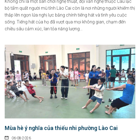
Không chỉ là một sân chơi nghệ thuật, đội văn nghệ thuộc Câu lạc
bộ tẩm quất người mù tỉnh Lào Cai còn là nơi những người khiếm thị
thắp lên ngọn lửa nghị lực bằng chính tiếng hát và tình yêu cuộc
sống. Tiếng hát của họ đã vượt qua mọi không gian, chạm đến
chiều sâu cảm xúc, lan tỏa năng lượng...
Mùa hè ý nghĩa của thiếu nhi phường Lào Cai
06-08-2026