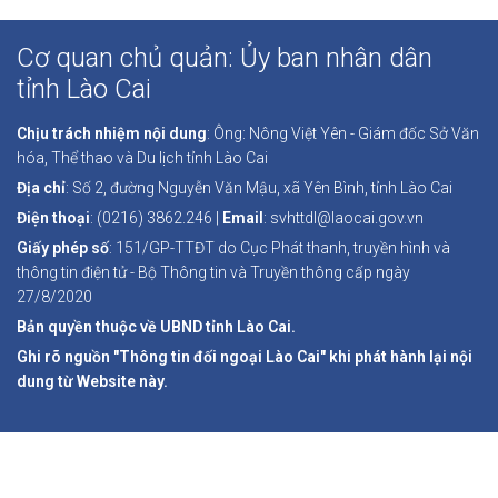
Cơ quan chủ quản: Ủy ban nhân dân
tỉnh Lào Cai
Chịu trách nhiệm nội dung
: Ông: Nông Việt Yên - Giám đốc Sở Văn
hóa, Thể thao và Du lịch tỉnh Lào Cai
Địa chỉ
: Số 2, đường Nguyễn Văn Mậu, xã Yên Bình, tỉnh Lào Cai
Điện thoại
: (0216) 3862.246 |
Email
: svhttdl@laocai.gov.vn
Giấy phép số
: 151/GP-TTĐT do Cục Phát thanh, truyền hình và
thông tin điện tử - Bộ Thông tin và Truyền thông cấp ngày
27/8/2020
Bản quyền thuộc về UBND tỉnh Lào Cai.
Ghi rõ nguồn "Thông tin đối ngoại Lào Cai" khi phát hành lại nội
dung từ Website này.