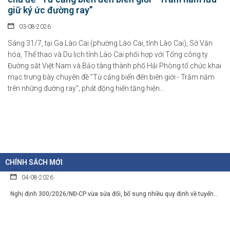
thực...
giữ ký ức đường ray”
03-08-2026
Chính sách cho người có uy tín trong vùng đồng bào dân tộc
Sáng 31/7, tại Ga Lào Cai (phường Lào Cai, tỉnh Lào Cai), Sở Văn
thiểu số
hóa, Thể thao và Du lịch tỉnh Lào Cai phối hợp với Tổng công ty
05-08-2026
Đường sắt Việt Nam và Bảo tàng thành phố Hải Phòng tổ chức khai
mạc trưng bày chuyên đề "Từ cảng biển đến biên giới - Trăm năm
Nghị định số 307/2026/NĐ-CP quy định chính sách hỗ trợ, khen thưởng và
trên những đường ray"; phát động hiến tặng hiện...
tôn...
Hàng loạt quy định mới về tuyển dụng, xếp lương và bổ nhiệm
công chức
04-08-2026
CHÍNH SÁCH MỚI
Nghị định 300/2026/NĐ-CP vừa sửa đổi, bổ sung nhiều quy định về tuyển...