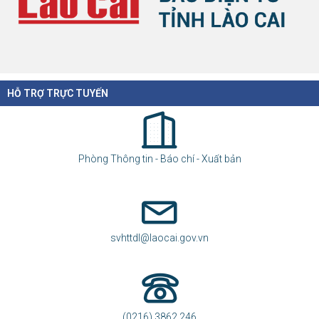
HỖ TRỢ TRỰC TUYẾN
Phòng Thông tin - Báo chí - Xuất bản
svhttdl@laocai.gov.vn
(0216) 3862.246