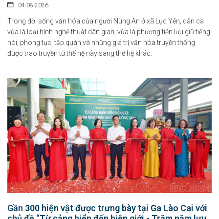
04-08-2026
Trong đời sống văn hóa của người Nùng An ở xã Lục Yên, dân ca
vừa là loại hình nghệ thuật dân gian, vừa là phương tiện lưu giữ tiếng
nói, phong tục, tập quán và những giá trị văn hóa truyền thống
được trao truyền từ thế hệ này sang thế hệ khác.
Chính sách hỗ trợ doanh nghiệp và thu hút đầu tư trong lĩnh vực
văn hóa số
07-08-2026
Tại Nghị định số 277/2026/NĐ-CP, Chính phủ quy định cụ thể chính sách hỗ...
Chỉ thị của Thủ tướng Chính phủ về các nhiệm vụ trọng tâm năm
học 2026 - 2027
06-08-2026
Gần 300 hiện vật được trưng bày tại Ga Lào Cai với
Thủ tướng Chính phủ vừa ban hành Chỉ thị số 31/CT-TTg ngày 5/8/2026 về
chủ đề “Từ cảng biển đến biên giới - Trăm năm lưu