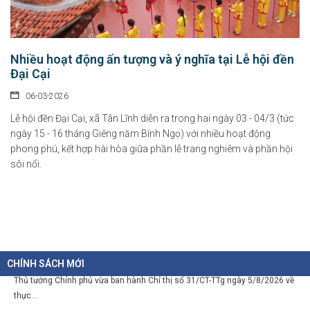
hàng đầu khu vực
09-08-2026
Tầm nhìn đến năm 2045, Việt Nam trở thành một trong những trung tâm văn
Nhiều hoạt động ấn tượng và ý nghĩa tại Lễ hội đền
hóa và...
Đại Cại
06-03-2026
Chính sách hỗ trợ doanh nghiệp và thu hút đầu tư trong lĩnh vực
Lễ hội đền Đại Cại, xã Tân Lĩnh diễn ra trong hai ngày 03 - 04/3 (tức
văn hóa số
ngày 15 - 16 tháng Giêng năm Bính Ngọ) với nhiều hoạt động
07-08-2026
phong phú, kết hợp hài hòa giữa phần lễ trang nghiêm và phần hội
sôi nổi.
Tại Nghị định số 277/2026/NĐ-CP, Chính phủ quy định cụ thể chính sách hỗ...
Chỉ thị của Thủ tướng Chính phủ về các nhiệm vụ trọng tâm năm
học 2026 - 2027
06-08-2026
CHÍNH SÁCH MỚI
Thủ tướng Chính phủ vừa ban hành Chỉ thị số 31/CT-TTg ngày 5/8/2026 về
thực...