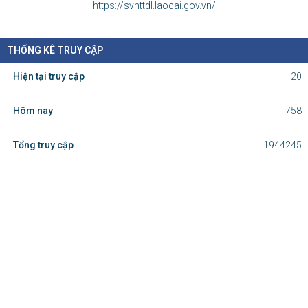
https://svhttdl.laocai.gov.vn/
THỐNG KÊ TRUY CẬP
Hiện tại truy cập
20
Hôm nay
758
Tổng truy cập
1944245
Cơ quan chủ quản: Ủy ban nhân dân
tỉnh Lào Cai