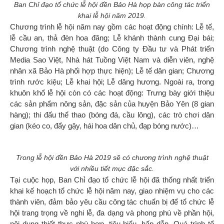
Ban Chỉ đạo tổ chức lễ hội đền Bảo Hà họp bàn công tác triển
khai lễ hội năm 2019.
Chương trình lễ hội năm nay gồm các hoạt động chính: Lễ tế,
lễ cầu an, thả đèn hoa đăng; Lễ khánh thành cung Đại bái;
Chương trình nghệ thuật (do Công ty Đầu tư và Phát triển
Media Sao Việt, Nhà hát Tuồng Việt Nam và diễn viên, nghệ
nhân xã Bảo Hà phối hợp thực hiện); Lễ tế dân gian; Chương
trình rước kiệu; Lễ khai hội; Lễ dâng hương. Ngoài ra, trong
khuôn khổ lễ hội còn có các hoạt động: Trưng bày giới thiệu
các sản phẩm nông sản, đặc sản của huyện Bảo Yên (8 gian
hàng); thi đấu thể thao (bóng đá, cầu lông), các trò chơi dân
gian (kéo co, đẩy gậy, hái hoa dân chủ, đạp bóng nước)…
Trong lễ hội đền Bảo Hà 2019 sẽ có chương trình nghệ thuật
với nhiều tiết mục đặc sắc.
Tại cuộc họp, Ban Chỉ đạo tổ chức lễ hội đã thống nhất triển
khai kế hoạch tổ chức lễ hội năm nay, giao nhiệm vụ cho các
thành viên, đảm bảo yêu cầu công tác chuẩn bị để tổ chức lễ
hội trang trọng về nghi lễ, đa dạng và phong phú về phần hội,
nội dung thiết thực phù hợp, tiêu biểu, hấp dẫn. Quá trình tổ