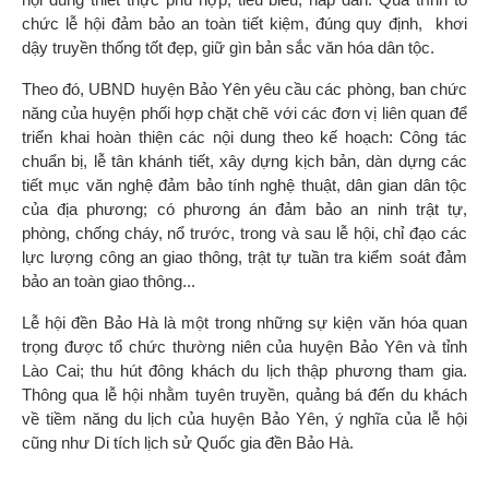
chức lễ hội đảm bảo an toàn tiết kiệm, đúng quy định, khơi
dậy truyền thống tốt đẹp, giữ gìn bản sắc văn hóa dân tộc.
Theo đó, UBND huyện Bảo Yên yêu cầu các phòng, ban chức
năng của huyện phối hợp chặt chẽ với các đơn vị liên quan để
triển khai hoàn thiện các nội dung theo kế hoạch: Công tác
chuẩn bị, lễ tân khánh tiết, xây dựng kịch bản, dàn dựng các
tiết mục văn nghệ đảm bảo tính nghệ thuật, dân gian dân tộc
của địa phương; có phương án đảm bảo an ninh trật tự,
phòng, chống cháy, nổ trước, trong và sau lễ hội, chỉ đạo các
lực lượng công an giao thông, trật tự tuần tra kiểm soát đảm
bảo an toàn giao thông...
Lễ hội đền Bảo Hà là một trong những sự kiện văn hóa quan
trọng được tổ chức thường niên của huyện Bảo Yên và tỉnh
Lào Cai; thu hút đông khách du lịch thập phương tham gia.
Thông qua lễ hội nhằm tuyên truyền, quảng bá đến du khách
về tiềm năng du lịch của huyện Bảo Yên, ý nghĩa của lễ hội
cũng như Di tích lịch sử Quốc gia đền Bảo Hà.