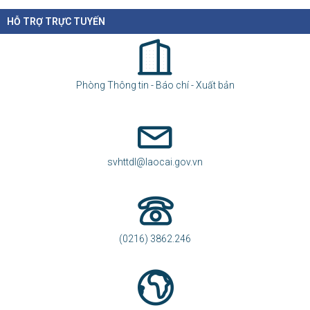
HỖ TRỢ TRỰC TUYẾN
Phòng Thông tin - Báo chí - Xuất bản
svhttdl@laocai.gov.vn
(0216) 3862.246