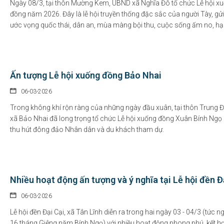
Ngày 08/3, tại thôn Mường Kem, UBND xã Nghĩa Đô tổ chức Lễ hội x
đồng năm 2026. Đây là lễ hội truyền thống đặc sắc của người Tày, gử
ước vọng quốc thái, dân an, mùa màng bội thu, cuộc sống ấm no, hạ
Ấn tượng Lễ hội xuống đồng Bảo Nhai
06-03-2026
Trong không khí rộn ràng của những ngày đầu xuân, tại thôn Trung 
xã Bảo Nhai đã long trọng tổ chức Lễ hội xuống đồng Xuân Bính Ngọ
thu hút đông đảo Nhân dân và du khách tham dự.
Nhiều hoạt động ấn tượng và ý nghĩa tại Lễ hội đền Đ
06-03-2026
Lễ hội đền Đại Cại, xã Tân Lĩnh diễn ra trong hai ngày 03 - 04/3 (tức ng
16 tháng Giêng năm Bính Ngọ) với nhiều hoạt động phong phú, kết hợ