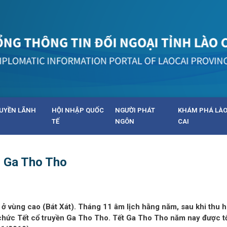
UYỀN LÃNH
HỘI NHẬP QUỐC
NGƯỜI PHÁT
KHÁM PHÁ LÀ
TẾ
NGÔN
CAI
n Ga Tho Tho
 ở vùng cao (Bát Xát). Tháng 11 âm lịch hằng năm, sau khi thu 
 chức Tết cổ truyền Ga Tho Tho. Tết Ga Tho Tho năm nay được t