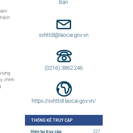
bản
 năm
 khách
svhttdl@laocai.gov.vn
(0216) 3862.246
à tưng
y, chính
.
https://svhttdl.laocai.gov.vn/
THỐNG KÊ TRUY CẬP
Hiện tại truy cập
227