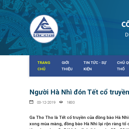
TRANG
GIỚI
TIN TỨC - SỰ
CHỦ Q
CHỦ
THIỆU
KIỆN
THỔ
Người Hà Nhì đón Tết cổ truyề
03-12-2019
1830
Ga Tho Tho là Tết cổ truyền của đồng bào Hà Nhì
xong mùa màng, đồng bào Hà Nhì lại rộn ràng tổ