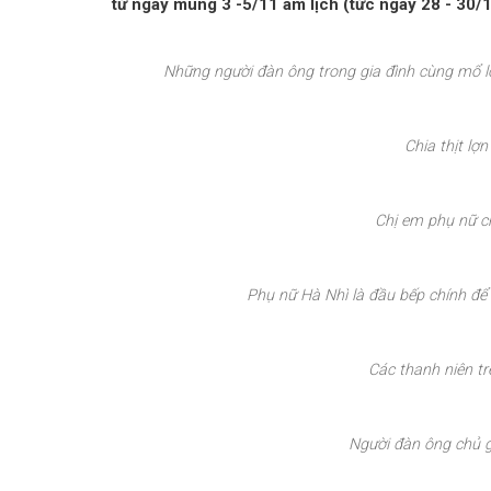
từ ngày mùng 3 -5/11 âm lịch (tức ngày 28 - 30/
Những người đàn ông trong gia đình cùng mổ l
Chia thịt lợ
Chị em phụ nữ c
Phụ nữ Hà Nhì là đầu bếp chính để c
Các thanh niên tr
Người đàn ông chủ gi