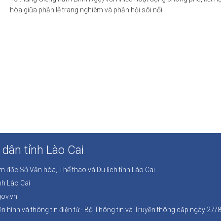
hòa giữa phần lễ trang nghiêm và phần hội sôi nổi.
dân tỉnh Lào Cai
ám đốc Sở Văn hóa, Thể thao và Du lịch tỉnh Lào Cai
nh Lào Cai
gov.vn
n hình và thông tin điện tử - Bộ Thông tin và Truyền thông cấp ngày 27