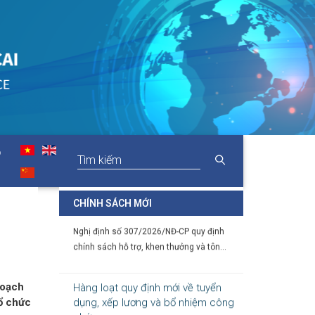
Chỉ thị của Thủ tướng Chính phủ về
các nhiệm vụ trọng tâm năm học
2026 - 2027
06-08-2026
Thủ tướng Chính phủ vừa ban hành Chỉ thị
số 31/CT-TTg ngày 5/8/2026 về thực...
Chính sách cho người có uy tín
O
trong vùng đồng bào dân tộc thiểu
số
05-08-2026
CHÍNH SÁCH MỚI
Nghị định số 307/2026/NĐ-CP quy định
chính sách hỗ trợ, khen thưởng và tôn...
Hàng loạt quy định mới về tuyển
hoạch
dụng, xếp lương và bổ nhiệm công
ổ chức
chức