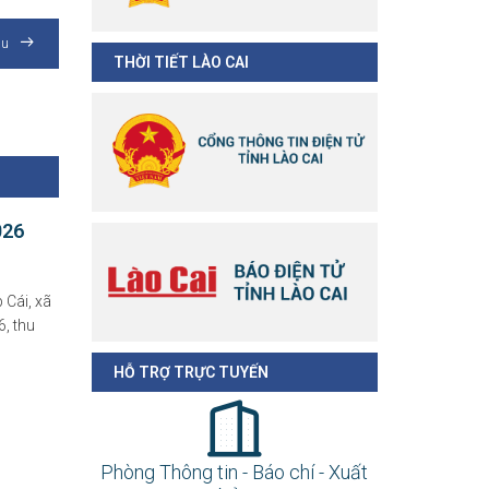
au
THỜI TIẾT LÀO CAI
026
 Cái, xã
, thu
HỖ TRỢ TRỰC TUYẾN
Phòng Thông tin - Báo chí - Xuất