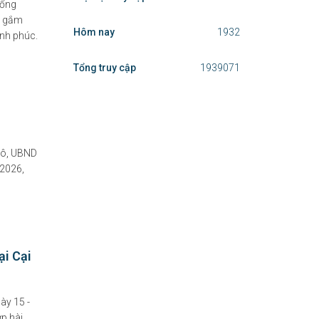
uống
i gắm
Hôm nay
1932
nh phúc.
Tổng truy cập
1939071
Đô, UBND
 2026,
ại Cại
ày 15 -
p hài