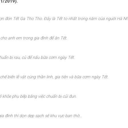
11/2019).
ợn đón Tết Ga Tho Tho. Đây là Tết to nhất trong năm của người Hà Nh
n cho anh em trong gia đình để ăn Tết.
huẩn bị rau, củ để nấu bữa cơm ngày Tết.
hế biến lễ vật cúng thần linh, gia tiên và bữa cơm ngày Tết.
ẻ khỏe phụ bếp bằng việc chuẩn bị củi đun.
a đình thì dọn dẹp sạch sẽ khu vực ban thờ...