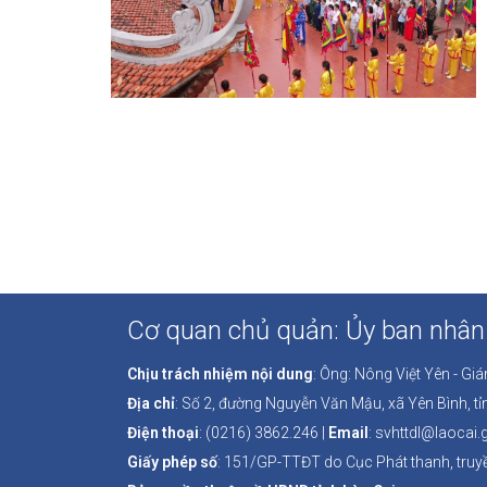
Cơ quan chủ quản: Ủy ban nhân 
Chịu trách nhiệm nội dung
: Ông: Nông Việt Yên - Gi
Địa chỉ
: Số 2, đường Nguyễn Văn Mậu, xã Yên Bình, tỉ
Điện thoại
: (0216) 3862.246 |
Email
: svhttdl@laocai.
Giấy phép số
: 151/GP-TTĐT do Cục Phát thanh, truyề