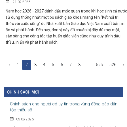
Chính sách hỗ trợ doanh nghiệp và thu hút đầu tư trong lĩnh
21-07-2026
vực văn hóa số
Năm học 2026 - 2027 đánh dấu mốc quan trọng khi học sinh cả nước
07-08-2026
sử dụng thống nhất một bộ sách giáo khoa mang tên “Kết nối tri
thức với cuộc sống” do Nhà xuất bản Giáo dục Việt Nam xuất bản, in
Tại Nghị định số 277/2026/NĐ-CP, Chính phủ quy định cụ thể chính sách
ấn và phát hành. Đến nay, đơn vị này đã chuẩn bị đầy đủ mọi mặt,
hỗ...
sẵn sàng cho công tác tập huấn giáo viên cũng như quy trình đấu
thầu, in ấn và phát hành sách.
Chỉ thị của Thủ tướng Chính phủ về các nhiệm vụ trọng tâm
năm học 2026 - 2027
06-08-2026
‹
1
2
3
4
5
6
7
8
...
525
526
›
Thủ tướng Chính phủ vừa ban hành Chỉ thị số 31/CT-TTg ngày 5/8/2026
về thực...
CHÍNH SÁCH MỚI
Chính sách cho người có uy tín trong vùng đồng bào dân
tộc thiểu số
05-08-2026
Nghị định số 307/2026/NĐ-CP quy định chính sách hỗ trợ, khen thưởng
và tôn...