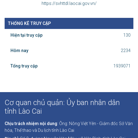
https://svhttdl.laocai.gov.vn/
THỐNG KÊ TRUY CẬP
Hiện tại truy cập
130
Hôm nay
2234
Tổng truy cập
1939071
Cơ quan chủ quản: Ủy ban nhân dân
tỉnh Lào Cai
Chịu trách nhiệm nội dung
: Ông: Nông Việt Yên - Giám đốc Sở Văn
hóa, Thể thao và Du lịch tỉnh Lào Cai