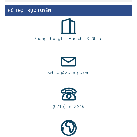
HỖ TRỢ TRỰC TUYẾN
Phòng Thông tin - Báo chí - Xuất bản
svhttdl@laocai.gov.vn
(0216) 3862.246