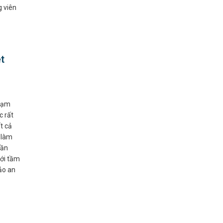
g viên
t
hạm
c rất
t cả
 làm
hần
với tầm
ảo an