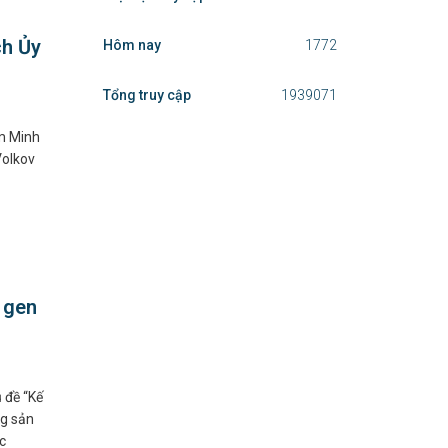
ch Ủy
Hôm nay
1772
Tổng truy cập
1939071
ạm Minh
Volkov
 gen
 đề “Kế
g sản
c