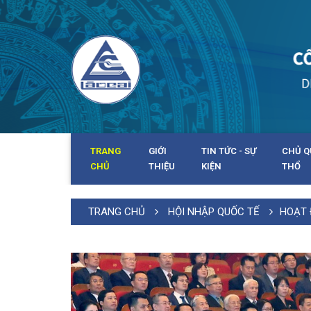
TRANG
GIỚI
TIN TỨC - SỰ
CHỦ Q
CHỦ
THIỆU
KIỆN
THỔ
TRANG CHỦ
HỘI NHẬP QUỐC TẾ
HOẠT