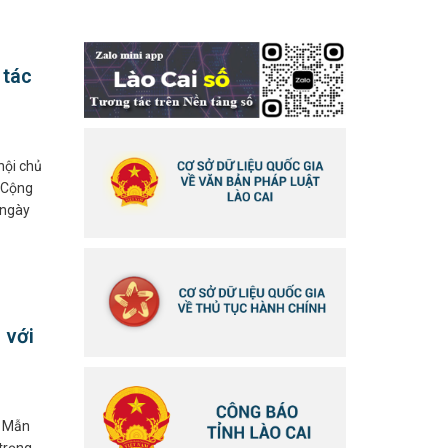
 tác
hội chủ
 Cộng
 ngày
 với
h Mẫn