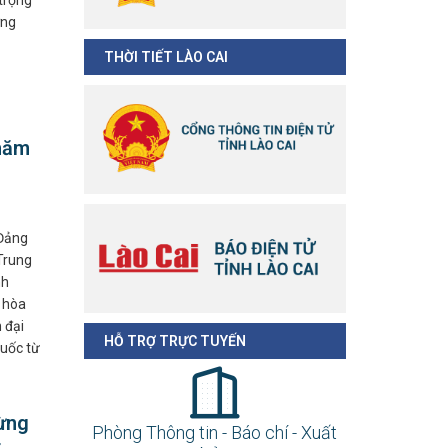
 trọng
ởng
THỜI TIẾT LÀO CAI
thăm
 Đảng
Trung
nh
 hòa
 đại
HỖ TRỢ TRỰC TUYẾN
uốc từ
ừng
Phòng Thông tin - Báo chí - Xuất
t