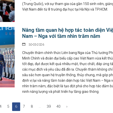
(Trung Quốc), với sự tham gia của gần 150 sinh viên, giản
Việt Nam đến từ 8 trường đại học tại Hà Nội và TP.HCM.
Nâng tầm quan hệ hợp tác toàn diện Việ
Nam – Nga với tầm nhìn trăm năm
30-03-2026
Chuyến thăm chính thức Liên bang Nga của Thủ tướng P
Minh Chính và đoàn đại biểu cấp cao Việt Nam vừa kết thú
tốt đẹp, đạt được kết quả nhiều mặt, thực chất, đáp ứng tấ
các mục đích và yêu cầu đã đề ra. Chuyến thăm không chỉ
sâu sắc hơn quan hệ truyền thống, thủy chung, mà góp p
định vị lại và nâng tầm toàn diện hợp tác Việt Nam – Nga 
nhìn trăm năm, đặc biệt là tạo đột phá cho hợp tác đảm b
ninh năng lượng và phát triển hạ tầng giao thông.
4
5
6
7
8
...
39
40
›