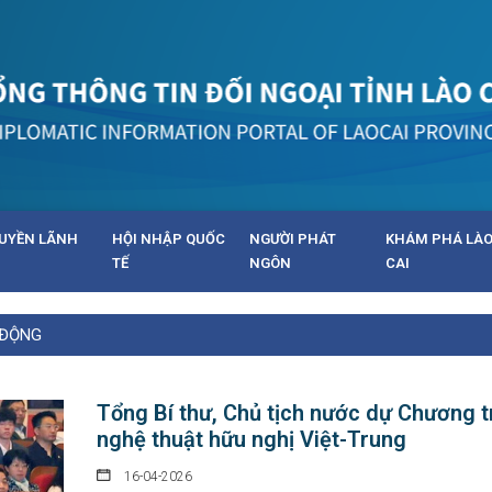
UYỀN LÃNH
HỘI NHẬP QUỐC
NGƯỜI PHÁT
KHÁM PHÁ LÀ
TẾ
NGÔN
CAI
 ĐỘNG
Tổng Bí thư, Chủ tịch nước dự Chương t
nghệ thuật hữu nghị Việt-Trung
16-04-2026