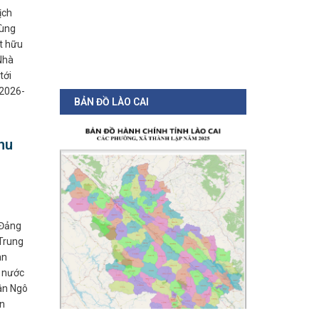
ịch
cùng
t hữu
Nhà
tới
 2026-
BẢN ĐỒ LÀO CAI
hu
 Đảng
Trung
an
 nước
ân Ngô
ên