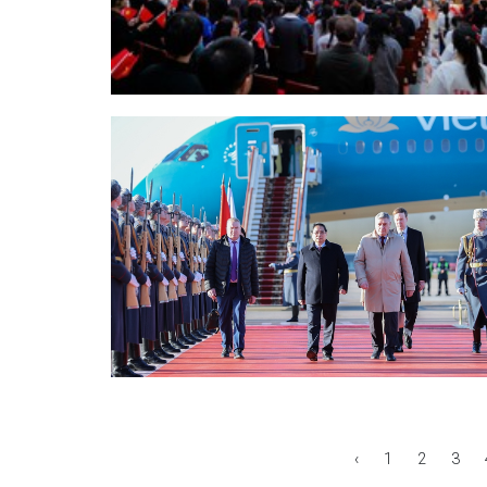
‹
1
2
3