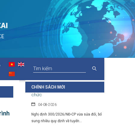
Chính sách cho người có uy tín
trong vùng đồng bào dân tộc thiểu
số
05-08-2026
Nghị định số 307/2026/NĐ-CP quy định
chính sách hỗ trợ, khen thưởng và tôn...
O
Hàng loạt quy định mới về tuyển
dụng, xếp lương và bổ nhiệm công
chức
CHÍNH SÁCH MỚI
04-08-2026
Nghị định 300/2026/NĐ-CP vừa sửa đổi, bổ
sung nhiều quy định về tuyển...
rình