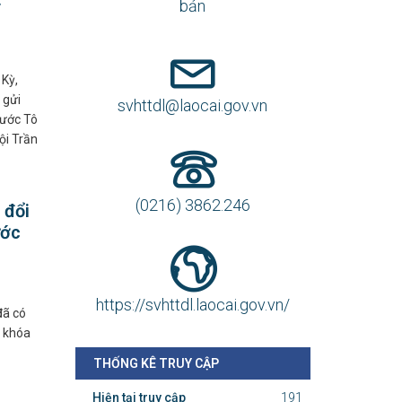
bản
 Kỳ,
 gửi
svhttdl@laocai.gov.vn
nước Tô
ội Trần
(0216) 3862.246
 đổi
ước
https://svhttdl.laocai.gov.vn/
đã có
m khóa
THỐNG KÊ TRUY CẬP
Hiện tại truy cập
191