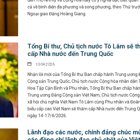
đến Thổ Nhĩ Kỳ và Cộng hòa Italy có ý nghĩa đặc biệt quan
cả về bình diện đa phương và song phương, theo Thứ trư
Ngoại giao Đặng Hoàng Giang.
Tổng Bí thư, Chủ tịch nước Tô Lâm sẽ 
cấp Nhà nước đến Trung Quốc
10-04-2026
Nhận lời mời của Tổng Bí thư Ban chấp hành Trung ương
Cộng sản Trung Quốc, Chủ tịch nước Cộng hòa nhân dân 
Hoa Tập Cận Bình và Phu nhân, Tổng Bí thư Ban chấp hà
Trung ương Đảng Cộng sản Việt Nam, Chủ tịch nước Cộng
xã hội chủ nghĩa Việt Nam Tô Lâm cùng Phu nhân và Đoàn
biểu cấp cao Việt Nam sẽ thăm cấp Nhà nước đến Trung Q
ngày 14-17/4/2026.
Lãnh đạo các nước, chính đảng chúc m
các đồng chí lãnh đạo chủ chốt của Việ