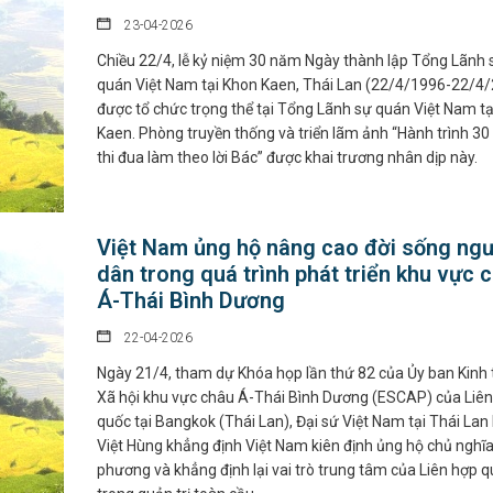
23-04-2026
Chiều 22/4, lễ kỷ niệm 30 năm Ngày thành lập Tổng Lãnh 
quán Việt Nam tại Khon Kaen, Thái Lan (22/4/1996-22/4
được tổ chức trọng thể tại Tổng Lãnh sự quán Việt Nam t
Kaen. Phòng truyền thống và triển lãm ảnh “Hành trình 3
thi đua làm theo lời Bác” được khai trương nhân dịp này.
Việt Nam ủng hộ nâng cao đời sống ngư
dân trong quá trình phát triển khu vực 
Á-Thái Bình Dương
22-04-2026
Ngày 21/4, tham dự Khóa họp lần thứ 82 của Ủy ban Kinh 
Xã hội khu vực châu Á-Thái Bình Dương (ESCAP) của Liê
quốc tại Bangkok (Thái Lan), Đại sứ Việt Nam tại Thái La
Việt Hùng khẳng định Việt Nam kiên định ủng hộ chủ nghĩ
phương và khẳng định lại vai trò trung tâm của Liên hợp 