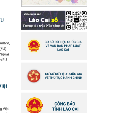
EU
salam,
(EU)
 Ngoại
n EU.
Việt
g Việt -