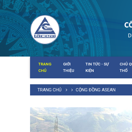
TRANG
GIỚI
TIN TỨC - SỰ
CHỦ Q
CHỦ
THIỆU
KIỆN
THỔ
TRANG CHỦ
CỘNG ĐỒNG ASEAN