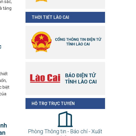
ản sắc,
và tăng
THỜI TIẾT LÀO CAI
c
hiết
uốn,
c biệt
 của
HỖ TRỢ TRỰC TUYẾN
ãnh
Phòng Thông tin - Báo chí - Xuất
an