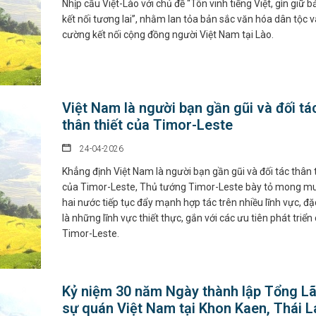
Nhịp cầu Việt-Lào với chủ đề “Tôn vinh tiếng Việt, gìn giữ b
kết nối tương lai”, nhằm lan tỏa bản sắc văn hóa dân tộc 
cường kết nối cộng đồng người Việt Nam tại Lào.
Việt Nam là người bạn gần gũi và đối tá
thân thiết của Timor-Leste
24-04-2026
Khẳng định Việt Nam là người bạn gần gũi và đối tác thân t
của Timor-Leste, Thủ tướng Timor-Leste bày tỏ mong m
hai nước tiếp tục đẩy mạnh hợp tác trên nhiều lĩnh vực, đặ
là những lĩnh vực thiết thực, gắn với các ưu tiên phát triển
Timor-Leste.
Kỷ niệm 30 năm Ngày thành lập Tổng L
sự quán Việt Nam tại Khon Kaen, Thái L