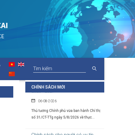
Chính sách hỗ trợ doanh nghiệp và
thu hút đầu tư trong lĩnh vực văn
hóa số
07-08-2026
Tại Nghị định số 277/2026/NĐ-CP, Chính
phủ quy định cụ thể chính sách hỗ...
O
Chỉ thị của Thủ tướng Chính phủ về
các nhiệm vụ trọng tâm năm học
2026 - 2027
CHÍNH SÁCH MỚI
06-08-2026
Thủ tướng Chính phủ vừa ban hành Chỉ thị
số 31/CT-TTg ngày 5/8/2026 về thực...
Chính sách cho người có uy tín
trong vùng đồng bào dân tộc thiểu