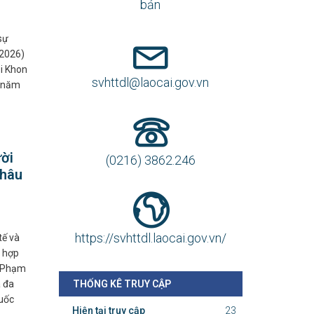
bản
sự
/2026)
ại Khon
svhttdl@laocai.gov.vn
0 năm
ời
(0216) 3862.246
châu
https://svhttdl.laocai.gov.vn/
tế và
n hợp
n Phạm
a đa
THỐNG KÊ TRUY CẬP
quốc
Hiện tại truy cập
23