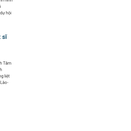
nh hình
i
 dự hội
 sĩ
nh Tâm
nh
 liệt
 Lào-