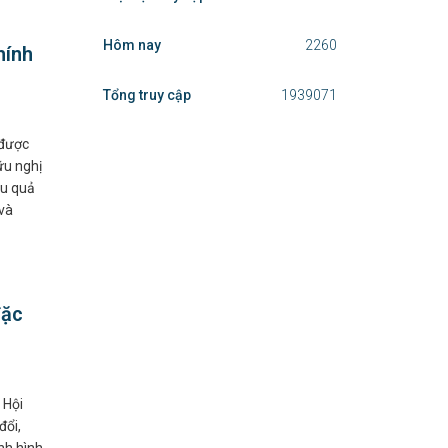
Hôm nay
2260
hính
Tổng truy cập
1939071
 được
ữu nghị
ệu quả
 và
đặc
 Hội
đổi,