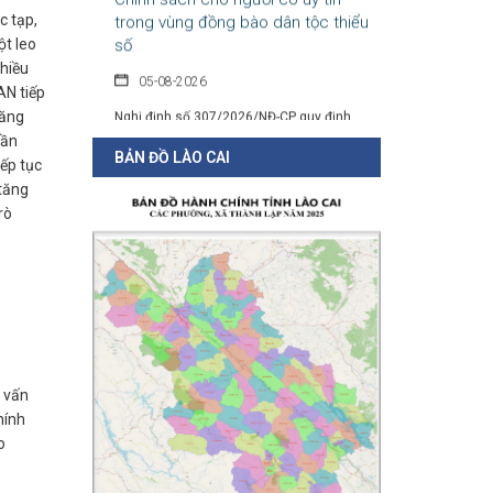
số
c tạp,
ột leo
05-08-2026
chiều
Nghị định số 307/2026/NĐ-CP quy định
AN tiếp
chính sách hỗ trợ, khen thưởng và tôn...
năng
hần
BẢN ĐỒ LÀO CAI
ếp tục
Hàng loạt quy định mới về tuyển
 tăng
dụng, xếp lương và bổ nhiệm công
rò
chức
04-08-2026
Nghị định 300/2026/NĐ-CP vừa sửa đổi, bổ
sung nhiều quy định về tuyển...
 vấn
hính
o