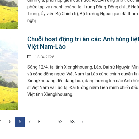
đánh giá, phối hợp giữa các nước ASEAN ứng phó trước tì
phức tạp và nhanh chóng tại Trung Đông. Đồng chí Lê Hoà
Trung, Ủy viên Bộ Chính trị, Bộ trưởng Ngoại giao đã tham
nghị.
Chuỗi hoạt động tri ân các Anh hùng liệt
Việt Nam-Lào
13-04-2026
Sáng 12/4, tại tỉnh Xiengkhouang, Lào, Đại sứ Nguyễn Mi
và cộng đồng người Việt Nam tại Lào cùng chính quyền tỉ
Xiengkhouang đến dâng hoa, dâng hương lên các Anh hùng
sĩ Việt Nam và Lào tại Đài tưởng niệm Liên minh chiến đấu
Việt tỉnh Xiengkhouang.
4
5
6
7
8
...
62
63
›