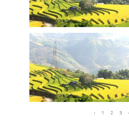
‹
1
2
3