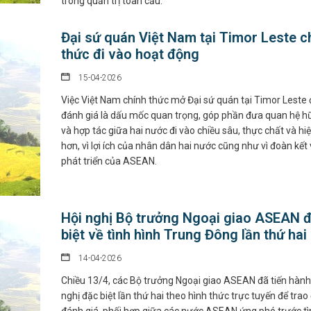
trong quản trị toàn cầu.
Đại sứ quán Việt Nam tại Timor Leste c
thức đi vào hoạt động
15-04-2026
Việc Việt Nam chính thức mở Đại sứ quán tại Timor Leste
đánh giá là dấu mốc quan trọng, góp phần đưa quan hệ h
và hợp tác giữa hai nước đi vào chiều sâu, thực chất và hi
hơn, vì lợi ích của nhân dân hai nước cũng như vì đoàn kết
phát triển của ASEAN.
Hội nghị Bộ trưởng Ngoại giao ASEAN 
biệt về tình hình Trung Đông lần thứ hai
14-04-2026
Chiều 13/4, các Bộ trưởng Ngoại giao ASEAN đã tiến hành
nghị đặc biệt lần thứ hai theo hình thức trực tuyến để trao 