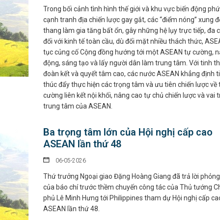
Trong bối cảnh tình hình thế giới và khu vực biến động phứ
cạnh tranh địa chiến lược gay gắt, các “điểm nóng” xung đ
thang làm gia tăng bất ổn, gây những hệ lụy trực tiếp, đa 
đối với kinh tế toàn cầu, dù đối mặt nhiều thách thức, ASE
tục củng cố Cộng đồng hướng tới một ASEAN tự cường, 
động, sáng tạo và lấy người dân làm trung tâm. Với tinh t
đoàn kết và quyết tâm cao, các nước ASEAN khẳng định ti
thúc đẩy thực hiện các trọng tâm và ưu tiên chiến lược về
cường liên kết nội khối, nâng cao tự chủ chiến lược và vai t
trung tâm của ASEAN.
Ba trọng tâm lớn của Hội nghị cấp cao
ASEAN lần thứ 48
06-05-2026
Thứ trưởng Ngoại giao Đặng Hoàng Giang đã trả lời phỏng
của báo chí trước thềm chuyến công tác của Thủ tướng C
phủ Lê Minh Hưng tới Philippines tham dự Hội nghị cấp ca
ASEAN lần thứ 48.