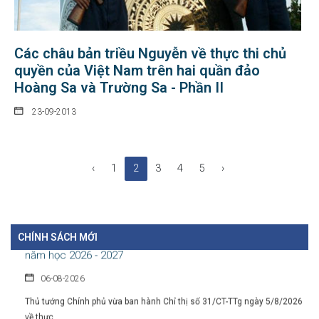
Các châu bản triều Nguyễn về thực thi chủ
quyền của Việt Nam trên hai quần đảo
Hoàng Sa và Trường Sa - Phần II
Chính sách hỗ trợ doanh nghiệp và thu hút đầu tư trong lĩnh
23-09-2013
vực văn hóa số
07-08-2026
Tại Nghị định số 277/2026/NĐ-CP, Chính phủ quy định cụ thể chính sách
‹
1
2
3
4
5
›
hỗ...
Chỉ thị của Thủ tướng Chính phủ về các nhiệm vụ trọng tâm
năm học 2026 - 2027
CHÍNH SÁCH MỚI
06-08-2026
Thủ tướng Chính phủ vừa ban hành Chỉ thị số 31/CT-TTg ngày 5/8/2026
về thực...