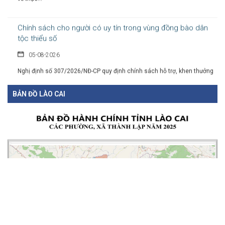
Chính sách cho người có uy tín trong vùng đồng bào dân
tộc thiểu số
05-08-2026
Nghị định số 307/2026/NĐ-CP quy định chính sách hỗ trợ, khen thưởng
và tôn...
BẢN ĐỒ LÀO CAI
Hàng loạt quy định mới về tuyển dụng, xếp lương và bổ
nhiệm công chức
04-08-2026
Nghị định 300/2026/NĐ-CP vừa sửa đổi, bổ sung nhiều quy định về
tuyển...