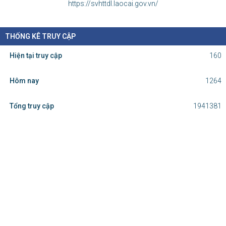
https://svhttdl.laocai.gov.vn/
THỐNG KÊ TRUY CẬP
Hiện tại truy cập
160
Hôm nay
1264
Tổng truy cập
1941381
Cơ quan chủ quản: Ủy ban nhân dân
tỉnh Lào Cai