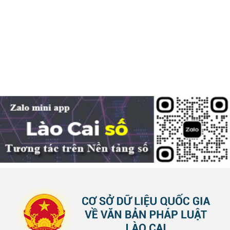
Hàng loạt quy định mới về tuyển dụng, xếp lương và bổ nhiệm
công chức
04-08-2026
Nghị định 300/2026/NĐ-CP vừa sửa đổi, bổ sung nhiều quy định về tuyển...