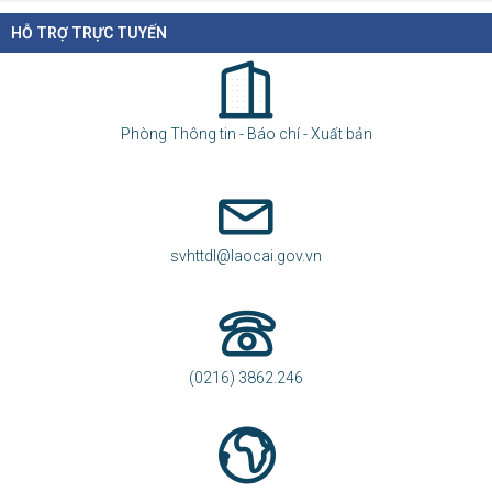
HỖ TRỢ TRỰC TUYẾN
Phòng Thông tin - Báo chí - Xuất bản
svhttdl@laocai.gov.vn
(0216) 3862.246