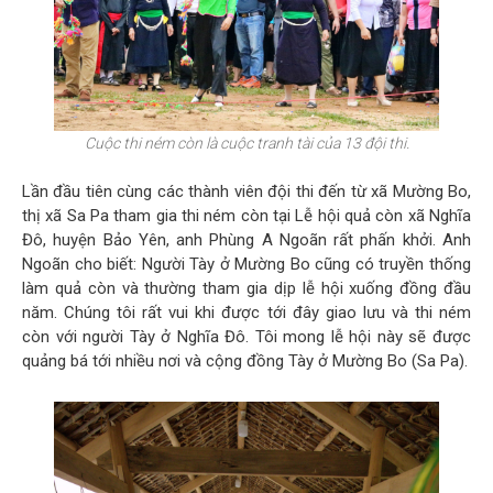
Cuộc thi ném còn là cuộc tranh tài của 13 đội thi.
Lần đầu tiên cùng các thành viên đội thi đến từ xã Mường Bo,
thị xã Sa Pa tham gia thi ném còn tại Lễ hội quả còn xã Nghĩa
Đô, huyện Bảo Yên, anh Phùng A Ngoãn rất phấn khởi. Anh
Ngoãn cho biết: Người Tày ở Mường Bo cũng có truyền thống
làm quả còn và thường tham gia dịp lễ hội xuống đồng đầu
năm. Chúng tôi rất vui khi được tới đây giao lưu và thi ném
còn với người Tày ở Nghĩa Đô. Tôi mong lễ hội này sẽ được
quảng bá tới nhiều nơi và cộng đồng Tày ở Mường Bo (Sa Pa).