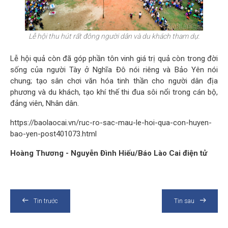
Lễ hội thu hút rất đông người dân và du khách tham dự.
Lễ hội quả còn đã góp phần tôn vinh giá trị quả còn trong đời
sống của người Tày ở Nghĩa Đô nói riêng và Bảo Yên nói
chung; tạo sân chơi văn hóa tinh thần cho người dân địa
phương và du khách, tạo khí thế thi đua sôi nổi trong cán bộ,
đảng viên, Nhân dân.
https://baolaocai.vn/ruc-ro-sac-mau-le-hoi-qua-con-huyen-
bao-yen-post401073.html
Hoàng Thương - Nguyễn Đình Hiếu/Báo Lào Cai điện tử
Tin trước
Tin sau