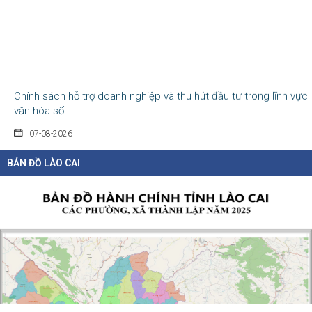
Chính sách hỗ trợ doanh nghiệp và thu hút đầu tư trong lĩnh vực
văn hóa số
07-08-2026
Tại Nghị định số 277/2026/NĐ-CP, Chính phủ quy định cụ thể chính sách hỗ...
BẢN ĐỒ LÀO CAI
Chỉ thị của Thủ tướng Chính phủ về các nhiệm vụ trọng tâm năm
học 2026 - 2027
06-08-2026
Thủ tướng Chính phủ vừa ban hành Chỉ thị số 31/CT-TTg ngày 5/8/2026 về
thực...
Chính sách cho người có uy tín trong vùng đồng bào dân tộc
thiểu số