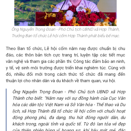
Ông Nguyễn Trọng Đoan - Phó Chủ tịch UBND xã Hợp Thành,
Trưởng Ban tổ chức Lễ hội cốm Hợp Thành phát biểu bế mạc.
Theo Ban tổ chức, Lễ hội cốm năm nay được chuẩn bị chu
đáo, các thôn bản tích cực trang trí, luyện tập các tiết mục
văn nghệ và tham gia các phần thi. Công tác đảm bảo an ninh,
y tế, vệ sinh môi trường được triển khai nghiêm túc. Cùng với
đó, nhiều đổi mới trong cách thức tổ chức đã mang đến
thuận lợi cho nhân dân và du khách về tham quan, vui hội.
Ông Nguyễn Trọng Đoan - Phó Chủ tịch UBND xã Hợp
Thành cho biết: "Năm nay với sự đồng hành của Cục Văn
hóa các dân tộc Việt Nam và Sở Văn hóa - Thể thao và Du
lịch, xã Hợp Thành đã tổ chức lễ hội cốm với chuỗi hoạt
động phong phú, đa dạng, thu hút đông người dân, du
khách trong, ngoài tỉnh và quốc tế. Từ đó lan tỏa vẻ đẹp
của thiên nhiên hùng vĩ hoang sơ, khí hậu mát mẻ, đặc