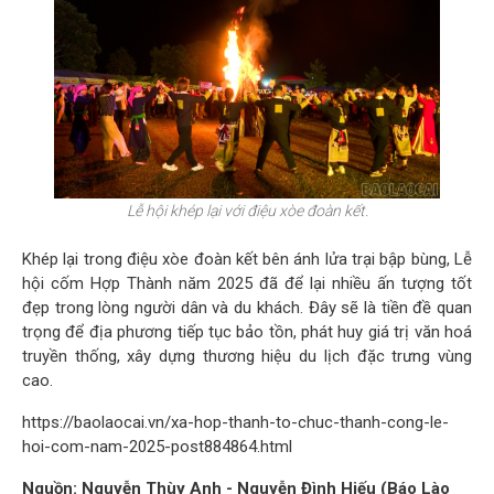
Lễ hội khép lại với điệu xòe đoàn kết.
Khép lại trong điệu xòe đoàn kết bên ánh lửa trại bập bùng, Lễ
hội cốm Hợp Thành năm 2025 đã để lại nhiều ấn tượng tốt
đẹp trong lòng người dân và du khách. Đây sẽ là tiền đề quan
trọng để địa phương tiếp tục bảo tồn, phát huy giá trị văn hoá
truyền thống, xây dựng thương hiệu du lịch đặc trưng vùng
cao.
https://baolaocai.vn/xa-hop-thanh-to-chuc-thanh-cong-le-
hoi-com-nam-2025-post884864.html
Nguồn: Nguyễn Thùy Anh - Nguyễn Đình Hiếu (Báo Lào