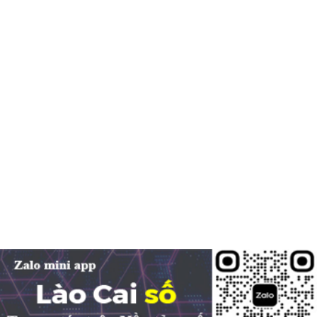
05-08-2026
Nghị định số 307/2026/NĐ-CP quy định chính sách hỗ trợ, khen thưởng và
tôn...
Hàng loạt quy định mới về tuyển dụng, xếp lương và bổ nhiệm
công chức
04-08-2026
Nghị định 300/2026/NĐ-CP vừa sửa đổi, bổ sung nhiều quy định về tuyển...