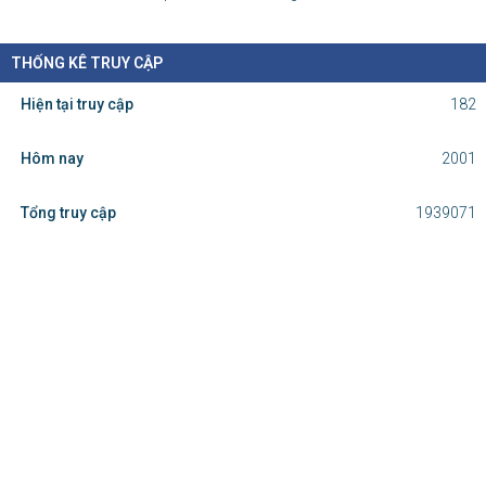
THỐNG KÊ TRUY CẬP
Hiện tại truy cập
182
Hôm nay
2001
Tổng truy cập
1939071
Cơ quan chủ quản: Ủy ban nhân dân
tỉnh Lào Cai