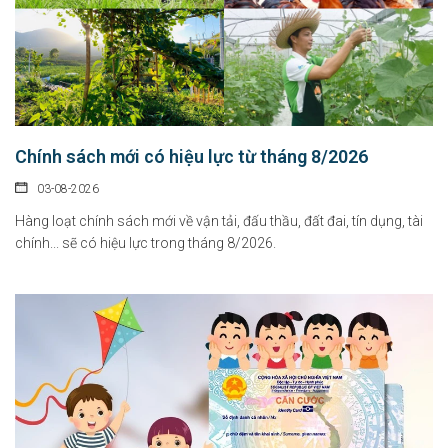
Chính sách mới có hiệu lực từ tháng 8/2026
03-08-2026
Hàng loạt chính sách mới về vận tải, đấu thầu, đất đai, tín dụng, tài
chính... sẽ có hiệu lực trong tháng 8/2026.
Chính sách hỗ trợ doanh nghiệp và thu hút đầu tư trong lĩnh vực
văn hóa số
07-08-2026
Tại Nghị định số 277/2026/NĐ-CP, Chính phủ quy định cụ thể chính sách hỗ...
Chỉ thị của Thủ tướng Chính phủ về các nhiệm vụ trọng tâm năm
học 2026 - 2027