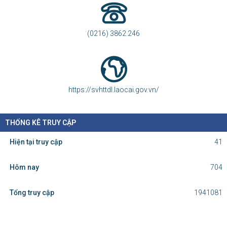
(0216) 3862.246
https://svhttdl.laocai.gov.vn/
THỐNG KÊ TRUY CẬP
Hiện tại truy cập
41
Hôm nay
704
Tổng truy cập
1941081