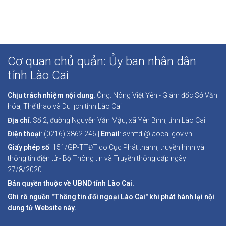
Cơ quan chủ quản: Ủy ban nhân dân
tỉnh Lào Cai
Chịu trách nhiệm nội dung
: Ông: Nông Việt Yên - Giám đốc Sở Văn
hóa, Thể thao và Du lịch tỉnh Lào Cai
Địa chỉ
: Số 2, đường Nguyễn Văn Mậu, xã Yên Bình, tỉnh Lào Cai
Điện thoại
: (0216) 3862.246 |
Email
: svhttdl@laocai.gov.vn
Giấy phép số
: 151/GP-TTĐT do Cục Phát thanh, truyền hình và
thông tin điện tử - Bộ Thông tin và Truyền thông cấp ngày
27/8/2020
Bản quyền thuộc về UBND tỉnh Lào Cai.
Ghi rõ nguồn "Thông tin đối ngoại Lào Cai" khi phát hành lại nội
dung từ Website này.