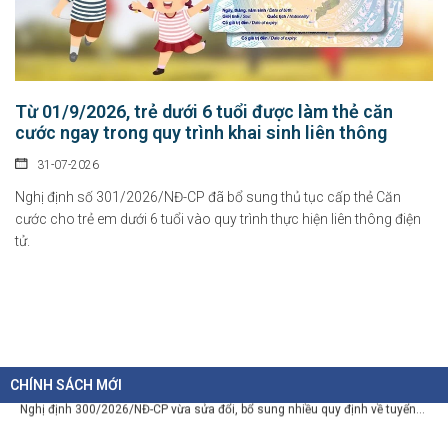
06-08-2026
Thủ tướng Chính phủ vừa ban hành Chỉ thị số 31/CT-TTg ngày 5/8/2026 về
thực...
Từ 01/9/2026, trẻ dưới 6 tuổi được làm thẻ căn
cước ngay trong quy trình khai sinh liên thông
Chính sách cho người có uy tín trong vùng đồng bào dân tộc
thiểu số
31-07-2026
05-08-2026
Nghị định số 301/2026/NĐ-CP đã bổ sung thủ tục cấp thẻ Căn
Nghị định số 307/2026/NĐ-CP quy định chính sách hỗ trợ, khen thưởng và
cước cho trẻ em dưới 6 tuổi vào quy trình thực hiện liên thông điện
tôn...
tử.
Hàng loạt quy định mới về tuyển dụng, xếp lương và bổ nhiệm
công chức
04-08-2026
Nghị định 300/2026/NĐ-CP vừa sửa đổi, bổ sung nhiều quy định về tuyển...
CHÍNH SÁCH MỚI