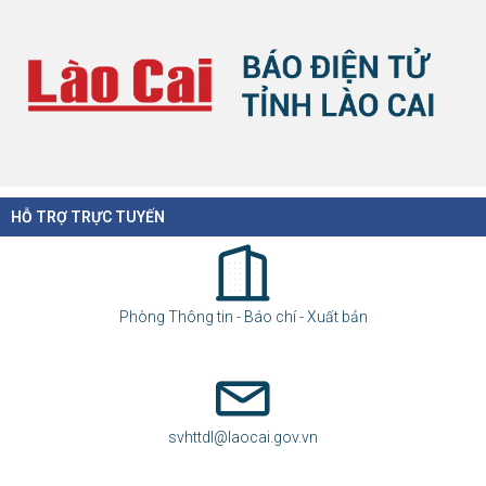
HỖ TRỢ TRỰC TUYẾN
Phòng Thông tin - Báo chí - Xuất bản
svhttdl@laocai.gov.vn