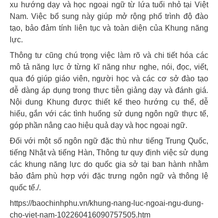
xu hướng dạy và học ngoại ngữ từ lứa tuổi nhỏ tại Việt
Nam. Việc bổ sung này giúp mở rộng phổ trình độ đào
tạo, bảo đảm tính liên tục và toàn diện của Khung năng
lực.
Thông tư cũng chú trọng việc làm rõ và chi tiết hóa các
mô tả năng lực ở từng kĩ năng như nghe, nói, đọc, viết,
qua đó giúp giáo viên, người học và các cơ sở đào tạo
dễ dàng áp dụng trong thực tiễn giảng dạy và đánh giá.
Nội dung Khung được thiết kế theo hướng cụ thể, dễ
hiểu, gắn với các tình huống sử dụng ngôn ngữ thực tế,
góp phần nâng cao hiệu quả dạy và học ngoại ngữ.
Đối với một số ngôn ngữ đặc thù như tiếng Trung Quốc,
tiếng Nhật và tiếng Hàn, Thông tư quy định việc sử dụng
các khung năng lực do quốc gia sở tại ban hành nhằm
bảo đảm phù hợp với đặc trưng ngôn ngữ và thông lệ
quốc tế./.
https://baochinhphu.vn/khung-nang-luc-ngoai-ngu-dung-
cho-viet-nam-102260416090757505.htm