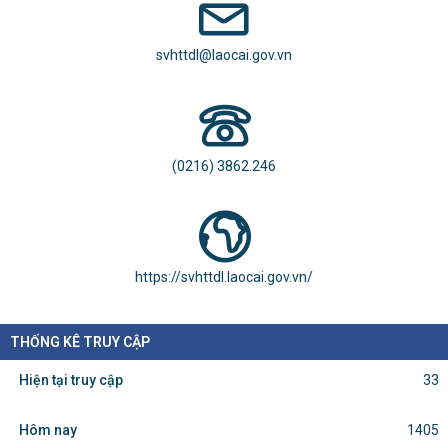
Hàng loạt chính sách mới về vận tải, đấu thầu, đất đai, tín dụng, tài...
svhttdl@laocai.gov.vn
(0216) 3862.246
https://svhttdl.laocai.gov.vn/
THỐNG KÊ TRUY CẬP
Hiện tại truy cập
33
Hôm nay
1405