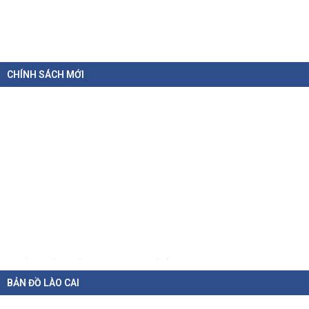
CHÍNH SÁCH MỚI
Chỉ thị của Thủ tướng Chính phủ về các nhiệm vụ trọng tâm năm
học 2026 - 2027
BẢN ĐỒ LÀO CAI
06-08-2026