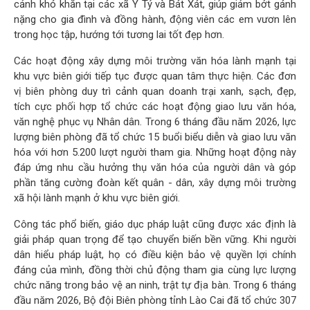
cảnh khó khăn tại các xã Y Tý và Bát Xát, giúp giảm bớt gánh
nặng cho gia đình và đồng hành, động viên các em vươn lên
trong học tập, hướng tới tương lai tốt đẹp hơn.
Các hoạt động xây dựng môi trường văn hóa lành mạnh tại
khu vực biên giới tiếp tục được quan tâm thực hiện. Các đơn
vị biên phòng duy trì cảnh quan doanh trại xanh, sạch, đẹp,
tích cực phối hợp tổ chức các hoạt động giao lưu văn hóa,
văn nghệ phục vụ Nhân dân. Trong 6 tháng đầu năm 2026, lực
lượng biên phòng đã tổ chức 15 buổi biểu diễn và giao lưu văn
hóa với hơn 5.200 lượt người tham gia. Những hoạt động này
đáp ứng nhu cầu hưởng thụ văn hóa của người dân và góp
phần tăng cường đoàn kết quân - dân, xây dựng môi trường
xã hội lành mạnh ở khu vực biên giới.
Công tác phổ biến, giáo dục pháp luật cũng được xác định là
giải pháp quan trọng để tạo chuyển biến bền vững. Khi người
dân hiểu pháp luật, họ có điều kiện bảo vệ quyền lợi chính
đáng của mình, đồng thời chủ động tham gia cùng lực lượng
chức năng trong bảo vệ an ninh, trật tự địa bàn. Trong 6 tháng
đầu năm 2026, Bộ đội Biên phòng tỉnh Lào Cai đã tổ chức 307