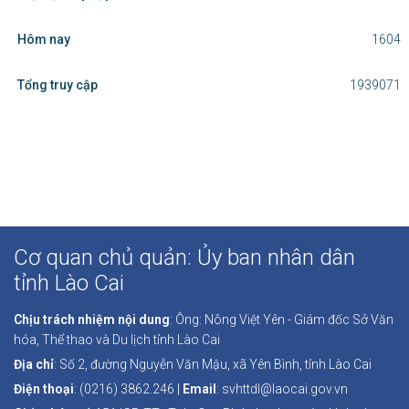
Hôm nay
1604
Tổng truy cập
1939071
Cơ quan chủ quản: Ủy ban nhân dân
tỉnh Lào Cai
Chịu trách nhiệm nội dung
: Ông: Nông Việt Yên - Giám đốc Sở Văn
hóa, Thể thao và Du lịch tỉnh Lào Cai
Địa chỉ
: Số 2, đường Nguyễn Văn Mậu, xã Yên Bình, tỉnh Lào Cai
Điện thoại
: (0216) 3862.246 |
Email
: svhttdl@laocai.gov.vn