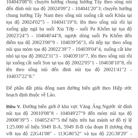
104043'08"0; chuyển hướng chung hướng Tây theo sống núi
đến đỉnh núi tọa độ 20024'09"2 - 104041'20"3; chuyển hướng
chung hướng Tây Nam theo sống núi xuống cắt suối Khúa tại
tọa độ 20024'02"5 - 104041'19"0, lên theo sống núi rồi lại
xuống gặp ngã ba suối Xia Tớp - suối Pa Khốm tại tọa độ
20023'24"5 - 104040'44"8, ngược dòng suối Pa Khốm đến
điểm tọa độ 20023'00"9 - 104039'56"3, rồi tiếp tục theo sống
núi qua mỏm tọa độ 20022'39"7 - 104039'04"4, xuống cắt khe
nhỏ tại tọa độ 20022'31"3 - 104039'10"7, lên theo sống núi rồi
lại xuống cắt suối Son tại tọa độ 20022'05"1 - 104038'10"8, rồi
lên theo sống núi đến đỉnh núi tọa độ 20021'41"2 -
104037'22"8."
Để phần đất phía đông nam đường biên giới theo Hiệp ước
hoạch định thuộc về Lào.
Đường biên giới ở khu vực Văng Áng Ngước từ đỉnh
Điều V.
núi tọa độ 20010'08"8 - 104049'27"9 đến mỏm núi tọa độ
20008'39"5 - 104052'47"5 thể hiện trên hai mảnh sơ đồ tỷ lệ
1:25.000 số hiệu 5949 II-A, 5949 II-B của đoạn II (tương ứng
với tọa độ 22G41'08" - 113G86'52" và tọa độ 22G38'29" -