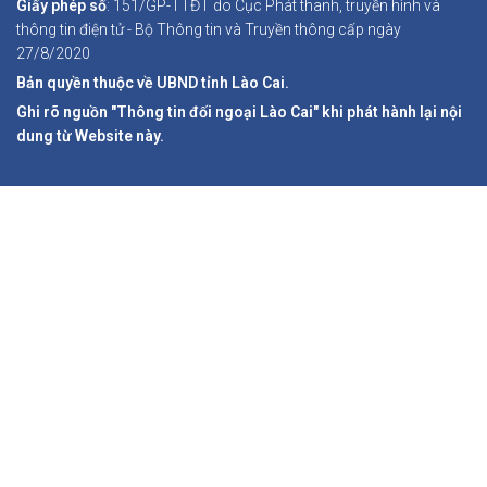
Giấy phép số
: 151/GP-TTĐT do Cục Phát thanh, truyền hình và
thông tin điện tử - Bộ Thông tin và Truyền thông cấp ngày
27/8/2020
Bản quyền thuộc về UBND tỉnh Lào Cai.
Ghi rõ nguồn "Thông tin đối ngoại Lào Cai" khi phát hành lại nội
dung từ Website này.