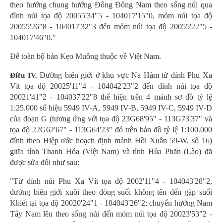
theo hướng chung hướng Đông Đông Nam theo sống núi qua
đỉnh núi tọa độ 20055'34"5 - 104017'15"0, mỏm núi tọa độ
20055'26"8 - 104017'32"3 đến mỏm núi tọa độ 20055'22"5 -
104017'46"0."
Để toàn bộ bản Kẹo Muông thuộc về Việt Nam.
Đường biên giới ở khu vực Na Hàm từ đỉnh Phu Xa
Điều IV.
Vít tọa độ 20025'11"4 - 104042'23"2 đến đỉnh núi tọa độ
20021'41"2 - 104037'22"8 thể hiện trên 4 mảnh sơ đồ tỷ lệ
1:25.000 số hiệu 5949 IV-A, 5949 IV-B, 5949 IV-C, 5949 IV-D
của đoạn G (tương ứng với tọa độ 23G68'95" - 113G73'37" và
tọa độ 22G62'67" - 113G64'23" đó trên bản đồ tỷ lệ 1:100.000
đính theo Hiệp ước hoạch định mảnh Hồi Xuân 59-W, số 16)
giữa tỉnh Thanh Hóa (Việt Nam) và tỉnh Hủa Phăn (Lào) đã
được sửa đổi như sau:
"Từ đỉnh núi Phu Xa Vít tọa độ 2002'11"4 - 104043'28"2,
đường biên giới xuôi theo dòng suối không tên đến gặp suối
Khiết tại tọa độ 20020'24"1 - 104043'26"2; chuyển hướng Nam
Tây Nam lên theo sống núi đến mỏm núi tọa độ 20023'53"2 -