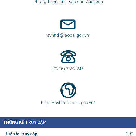
Phòng Thông tin - Báo chí - Xuất bản
svhttdl@laocai.gov.vn
(0216) 3862.246
https://svhttdl.laocai.gov.vn/
THỐNG KÊ TRUY CẬP
Hiện tại truy cập
290