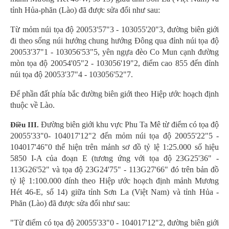
tỉnh Hủa-phăn (Lào) đã được sửa đổi như sau:
Từ mỏm núi tọa độ 20053'57"3 - 103055'20"3, đường biên giới
đi theo sống núi hướng chung hướng Đông qua đỉnh núi tọa độ
20053'37"1 - 103056'53"5, yên ngựa đèo Co Mun cạnh đường
mòn tọa độ 20054'05"2 - 103056'19"2, điểm cao 855 đến đỉnh
núi tọa độ 20053'37"4 - 103056'52"7.
Để phần đất phía bắc đường biên giới theo Hiệp ước hoạch định
thuộc về Lào.
Đường biên giới khu vực Phu Ta Mê từ điểm có tọa độ
Điều III.
20055'33"0- 104017'12"2 đến mỏm núi tọa độ 20055'22"5 -
104017'46"0 thể hiện trên mảnh sơ đồ tỷ lệ 1:25.000 số hiệu
5850 I-A của đoạn E (tương ứng với tọa độ 23G25'36" -
113G26'52" và tọa độ 23G24'75" - 113G27'66" đó trên bản đồ
tỷ lệ 1:100.000 đính theo Hiệp ước hoạch định mảnh Mương
Hét 46-E, số 14) giữa tỉnh Sơn La (Việt Nam) và tỉnh Hủa -
Phăn (Lào) đã được sửa đổi như sau:
"Từ điểm có tọa độ 20055'33"0 - 104017'12"2, đường biên giới