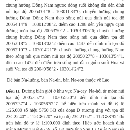
chung hướng Đông Nam ngược dòng suối không tên đến đỉnh
núi tọa độ 20054'01"8 - 103011'33"0; chuyển hướng chung
hướng Đông Đông Nam theo sống núi qua đỉnh núi tọa độ
20054'14"9 - 103012'08"2, điểm cao 1288 đến yên ngựa cạnh
đường mòn tọa độ 20053'50"2 - 103013'06"6; chuyển hướng
chung hướng Đông Nam theo sống núi qua điểm tọa độ
20053'18"5 - 103013'02"2 điểm cao 1447 đến đỉnh núi tọa độ
20052'19"3 - 103014'21"8; chuyển hướng chung hướng Nam
theo sống núi qua mỏm núi tọa độ 20050'27"8 - 103013'54"1,
điểm cao 1472 đến điểm trên sống núi đầu nguồn suối Hua và
suối Vai tọa độ 20049'58"2 - 103014'24"2.
Để bản Na-luống, bản Na-ún, bản Na-son thuộc về Lào.
. Đường biên giới ở khu vực Na-cay, Na-hói từ mỏm núi
Điều II
tọa độ 20053'57"3 - 103055'20"3 đến đỉnh núi tọa độ
20053'37"4 - 103056'52"7 thể hiện trên mảnh sơ đồ tỷ lệ
1:25.000 số hiệu 5750 I-B của đoạn D (tương ứng với tọa độ
23G22'40" - 112G86'20" và tọa độ 23G21'62" - 112G88'95" đó
trên bản đồ tỷ lệ 1:100.000 đính theo Hiệp ước hoạch định
mảnh Mương Hét 46-W, số 13) giữa tỉnh Sơn La (Việt Nam) và