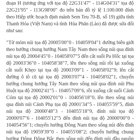
đoạn H (tương ứng với tọa độ 22G31'47" - 114G04'31" tọa độ
22G21'95" - 113G98'00" đo trên bản đồ tỷ lệ 1:100.000 đính
theo Hiệp ước hoạch định mảnh Sem Teu 70-B, số 19) giữa tỉnh
Thanh Hóa (Việt Nam) và tỉnh Hủa Phăn (Lào) đã được sửa đổi
như sau:
"Từ mỏm núi tọa độ 20005'00"0 - 104059'04"1 đường biên giới
theo hướng chung hướng Nam Tây Nam theo sống núi qua đỉnh
núi tọa độ 20004'45"0 - 104058'07"5 đến cắt suối Pa Hốc tại tọa
độ 20003'36"0 - 104058'38"7, lên theo sống núi rồi lại xuống
cắt suối Khẹo tại tọa độ 20003'09"1 - 104058'02"9; lên cắt
đường ô tô cũ tại tọa độ 20003'07"4 - 104058'02"1, chuyển
hướng chung hướng Tây Nam theo sống núi qua đỉnh núi Phu
Huột tọa độ 20002'41"5 - 104057'09"6, rồi xuống cắt suối Cánh
Cóm tại tọa độ 20002'01"0 - 104056'18"0, lên theo sống núi
qua đỉnh núi Cánh Phạ tọa độ 20001'34"5 - 104055'59"5, đỉnh
núi tọa độ 20000'48"3 - 104055'18"9, đỉnh núi tọa độ
20000'07"6 - 104055'12"5 đến đỉnh núi tọa độ 20000'00"0 -
104054'56"1; chuyển hướng Đông Nam theo sống núi đến đỉnh
núi tọa độ 19059'39"0 - 104055'08"2; chuyển hướng chung
hướng Đông Đông Bắc theo sống núi đến đỉnh núi đầu nguồn