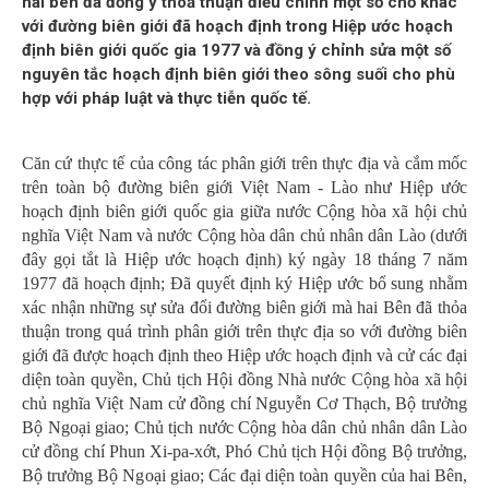
hai bên đã đồng ý thoả thuận điều chỉnh một số chỗ khác
với đường biên giới đã hoạch định trong Hiệp ước hoạch
định biên giới quốc gia 1977 và đồng ý chỉnh sửa một số
nguyên tắc hoạch định biên giới theo sông suối cho phù
hợp với pháp luật và thực tiễn quốc tế.
Căn cứ thực tế của công tác phân giới trên thực địa và cắm mốc
trên toàn bộ đường biên giới Việt Nam - Lào như Hiệp ước
hoạch định biên giới quốc gia giữa nước Cộng hòa xã hội chủ
nghĩa Việt Nam và nước Cộng hòa dân chủ nhân dân Lào (dưới
đây gọi tắt là Hiệp ước hoạch định) ký ngày 18 tháng 7 năm
1977 đã hoạch định; Đã quyết định ký Hiệp ước bổ sung nhằm
xác nhận những sự sửa đổi đường biên giới mà hai Bên đã thỏa
thuận trong quá trình phân giới trên thực địa so với đường biên
giới đã được hoạch định theo Hiệp ước hoạch định và cử các đại
diện toàn quyền, Chủ tịch Hội đồng Nhà nước Cộng hòa xã hội
chủ nghĩa Việt Nam cử đồng chí Nguyễn Cơ Thạch, Bộ trưởng
Bộ Ngoại giao; Chủ tịch nước Cộng hòa dân chủ nhân dân Lào
cử đồng chí Phun Xi-pa-xớt, Phó Chủ tịch Hội đồng Bộ trưởng,
Bộ trưởng Bộ Ngoại giao; Các đại diện toàn quyền của hai Bên,