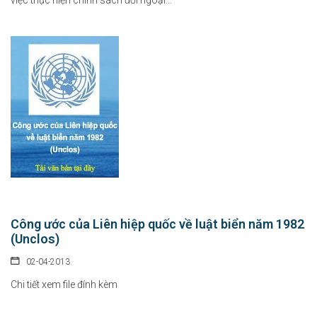
Chỉ thị của Thủ tướng Chính phủ về các nhiệm vụ trọng tâm năm
học 2026 - 2027
06-08-2026
Thủ tướng Chính phủ vừa ban hành Chỉ thị số 31/CT-TTg ngày 5/8/2026 về
thực...
Chính sách cho người có uy tín trong vùng đồng bào dân tộc
thiểu số
05-08-2026
Công ước của Liên hiệp quốc về luật biển năm 1982
Nghị định số 307/2026/NĐ-CP quy định chính sách hỗ trợ, khen thưởng và
(Unclos)
tôn...
02-04-2013
Chi tiết xem file đính kèm
Hàng loạt quy định mới về tuyển dụng, xếp lương và bổ nhiệm
công chức