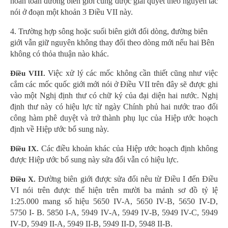
hoàn toàn đường biên giới cũng được giải quyết theo nguyên tắc
nói ở đoạn một khoản 3 Điều VII này.
4. Trường hợp sông hoặc suối biên giới đổi dòng, đường biên
giới vẫn giữ nguyên không thay đổi theo dòng mới nếu hai Bên
không có thỏa thuận nào khác.
Việc xử lý các mốc không cần thiết cũng như việc
Điều VIII.
cắm các mốc quốc giới mới nói ở Điều VII trên đây sẽ được ghi
vào một Nghị định thư có chữ ký của đại diện hai nước. Nghị
định thư này có hiệu lực từ ngày Chính phủ hai nước trao đổi
công hàm phê duyệt và trở thành phụ lục của Hiệp ước hoạch
định về Hiệp ước bổ sung này.
Các điều khoản khác của Hiệp ước hoạch định không
Điều IX.
được Hiệp ước bổ sung này sửa đổi vẫn có hiệu lực.
Đường biên giới được sửa đổi nêu từ Điều I đến Điều
Điều X.
VI nói trên được thể hiện trên mười ba mảnh sơ đồ tỷ lệ
1:25.000 mang số hiệu 5650 IV-A, 5650 IV-B, 5650 IV-D,
5750 I- B. 5850 I-A, 5949 IV-A, 5949 IV-B, 5949 IV-C, 5949
IV-D, 5949 II-A, 5949 II-B, 5949 II-D, 5948 II-B.