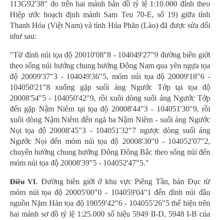
113G92'38" đo trên hai mảnh bản đồ tỷ lệ 1:10.000 đính theo
Hiệp ước hoạch định mảnh Sam Teu 70-E, số 19) giữa tỉnh
Thanh Hóa (Việt Nam) và tỉnh Hủa Phăn (Lào) đã được sửa đổi
như sau:
"Từ đỉnh núi tọa độ 20010'08"8 - 104049'27"9 đường biên giới
theo sống núi hướng chung hướng Đông Nam qua yên ngựa tọa
độ 20009'37"3 - 104049'36"5, mỏm núi tọa độ 20009'18"6 -
104050'21"8 xuống gặp suối áng Ngước Tớp tại tọa độ
20008'54"5 - 104050'42"9, rồi xuôi dòng suối áng Ngước Tớp
đến gặp Nậm Niêm tại tọa độ 20008'44"3 - 104051'30"9, rồi
xuôi dòng Nậm Niêm đến ngã ba Nậm Niêm - suối áng Ngước
Nọi tọa độ 20008'45"3 - 104051'32"7 ngược dòng suối áng
Ngước Nọi đến mỏm núi tọa độ 20008'30"0 - 104052'07"2,
chuyển hướng chung hướng Đông Đông Bắc theo sống núi đến
mỏm núi tọa độ 20008'39"5 - 104052'47"5."
Đường biên giới ở khu vực Piêng Tần, bản Đục từ
Điều VI.
mỏm núi tọa độ 20005'00"0 - 104059'04"1 đến đỉnh núi đầu
nguồn Nặm Hàn tọa độ 19059'42"6 - 104055'26"5 thể hiện trên
hai mảnh sơ đồ tỷ lệ 1:25.000 số hiệu 5949 II-D, 5948 I-B của