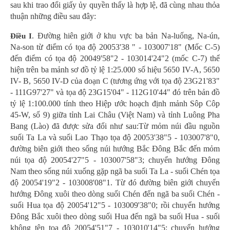
sau khi trao đổi giấy ủy quyền thấy là hợp lệ, đã cùng nhau thỏa
thuận những điều sau đây:
. Đường hiên giới ở khu vực ba bản Na-luống, Na-ún,
Điều I
Na-son từ điểm có tọa độ 20053'38 " - 103007'18" (Mốc C-5)
đến điểm có tọa độ 20049'58"2 - 103014'24"2 (mốc C-7) thể
hiện trên ba mảnh sơ đồ tỷ lệ 1:25.000 số hiệu 5650 IV-A, 5650
IV- B, 5650 IV-D của đoạn C (tương ứng với tọa độ 23G21'83"
- 111G97'27" và tọa độ 23G15'04" - 112G10'44" đó trên bản đồ
tỷ lệ 1:100.000 tính theo Hiệp ước hoạch định mảnh Sôp Côp
45-W, số 9) giữa tỉnh Lai Châu (Việt Nam) và tỉnh Luông Pha
Bang (Lào) đã được sửa đổi như sau:Từ mỏm núi đầu nguồn
suối Ta La và suối Lao Thạo tọa độ 20053'38"5 - 103007'8"0,
đường biên giới theo sống núi hướng Bắc Đông Bắc đến mỏm
núi tọa độ 20054'27"5 - 103007'58"3; chuyển hướng Đông
Nam theo sống núi xuống gặp ngã ba suối Ta La - suối Chén tọa
độ 20054'19"2 - 103008'08"1. Từ đó đường biên giới chuyển
hướng Đông xuôi theo dòng suối Chén đến ngã ba suối Chén -
suối Hua tọa độ 20054'12"5 - 103009'38"0; rồi chuyển hướng
Đông Bắc xuôi theo dòng suối Hua đến ngã ba suối Hua - suối
không tên tọa độ 20054'51"7 - 103010'14"5; chuyển hướng