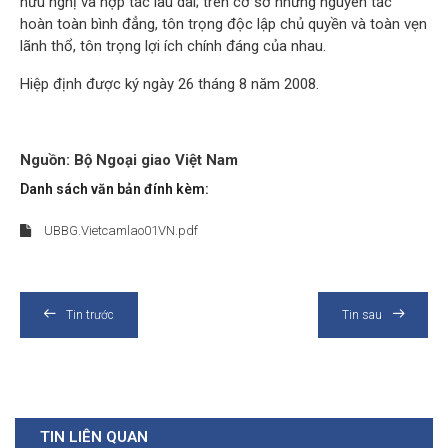
hữu nghị và hợp tác lâu dài; trên cơ sở những nguyên tắc
hoàn toàn bình đẳng, tôn trọng độc lập chủ quyền và toàn vẹn
lãnh thổ, tôn trọng lợi ích chính đáng của nhau.
Hiệp định được ký ngày 26 tháng 8 năm 2008.
Nguồn: Bộ Ngoại giao Việt Nam
Danh sách văn bản đính kèm:
UBBG.Vietcamlao01VN.pdf
Tin trước
Tin sau
TIN LIÊN QUAN