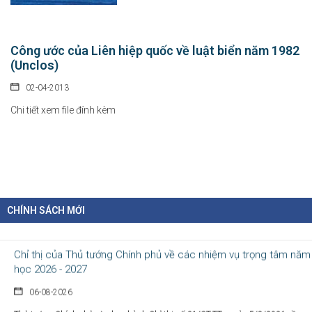
Công ước của Liên hiệp quốc về luật biển năm 1982
(Unclos)
02-04-2013
Chi tiết xem file đính kèm
Chính sách hỗ trợ doanh nghiệp và thu hút đầu tư trong lĩnh vực
văn hóa số
07-08-2026
Tại Nghị định số 277/2026/NĐ-CP, Chính phủ quy định cụ thể chính sách hỗ...
CHÍNH SÁCH MỚI
Chỉ thị của Thủ tướng Chính phủ về các nhiệm vụ trọng tâm năm
học 2026 - 2027
06-08-2026
Thủ tướng Chính phủ vừa ban hành Chỉ thị số 31/CT-TTg ngày 5/8/2026 về