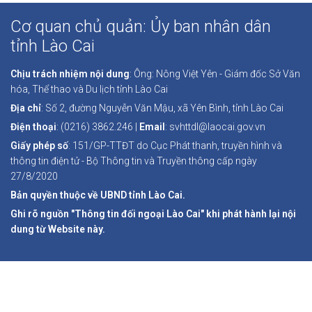
Cơ quan chủ quản: Ủy ban nhân dân
tỉnh Lào Cai
Chịu trách nhiệm nội dung
: Ông: Nông Việt Yên - Giám đốc Sở Văn
hóa, Thể thao và Du lịch tỉnh Lào Cai
Địa chỉ
: Số 2, đường Nguyễn Văn Mậu, xã Yên Bình, tỉnh Lào Cai
Điện thoại
: (0216) 3862.246 |
Email
: svhttdl@laocai.gov.vn
Giấy phép số
: 151/GP-TTĐT do Cục Phát thanh, truyền hình và
thông tin điện tử - Bộ Thông tin và Truyền thông cấp ngày
27/8/2020
Bản quyền thuộc về UBND tỉnh Lào Cai.
Ghi rõ nguồn "Thông tin đối ngoại Lào Cai" khi phát hành lại nội
dung từ Website này.