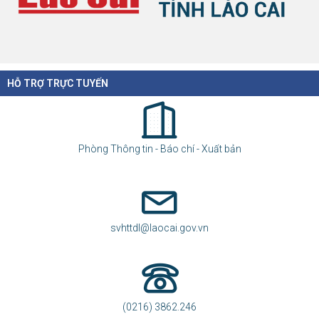
HỖ TRỢ TRỰC TUYẾN
Phòng Thông tin - Báo chí - Xuất bản
svhttdl@laocai.gov.vn
(0216) 3862.246