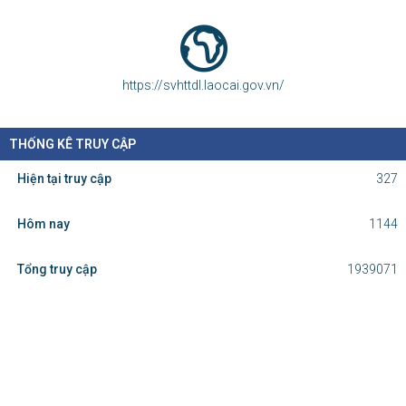
https://svhttdl.laocai.gov.vn/
THỐNG KÊ TRUY CẬP
Hiện tại truy cập
327
Hôm nay
1144
Tổng truy cập
1939071