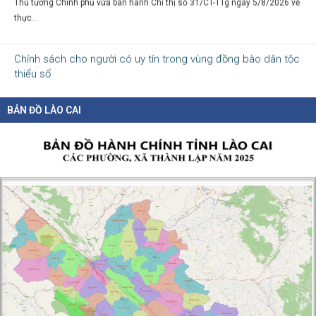
thực...
Chính sách cho người có uy tín trong vùng đồng bào dân tộc
thiểu số
05-08-2026
Nghị định số 307/2026/NĐ-CP quy định chính sách hỗ trợ, khen thưởng và
BẢN ĐỒ LÀO CAI
tôn...
Hàng loạt quy định mới về tuyển dụng, xếp lương và bổ nhiệm
công chức
04-08-2026
Nghị định 300/2026/NĐ-CP vừa sửa đổi, bổ sung nhiều quy định về tuyển...