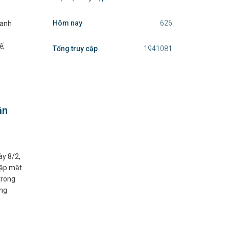
Hôm nay
626
ranh
ế,
Tổng truy cập
1941081
ân
ày 8/2,
gặp mặt
trong
ững