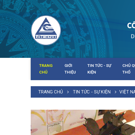
TRANG
GIỚI
TIN TỨC - SỰ
CHỦ Q
CHỦ
THIỆU
KIỆN
THỔ
TRANG CHỦ
TIN TỨC - SỰ KIỆN
VIỆT N