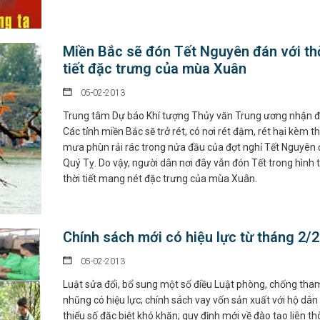
Miền Bắc sẽ đón Tết Nguyên đán với th
tiết đặc trưng của mùa Xuân
05-02-2013
Trung tâm Dự báo Khí tượng Thủy văn Trung ương nhận đ
Các tỉnh miền Bắc sẽ trở rét, có nơi rét đậm, rét hại kèm t
mưa phùn rải rác trong nửa đầu của đợt nghỉ Tết Nguyên
Quý Tỵ. Do vậy, người dân nơi đây vẫn đón Tết trong hình 
thời tiết mang nét đặc trưng của mùa Xuân.
Chính sách mới có hiệu lực từ tháng 2/
05-02-2013
Luật sửa đổi, bổ sung một số điều Luật phòng, chống tha
nhũng có hiệu lực; chính sách vay vốn sản xuất với hộ dân
thiểu số đặc biệt khó khăn; quy định mới về đào tạo liên th