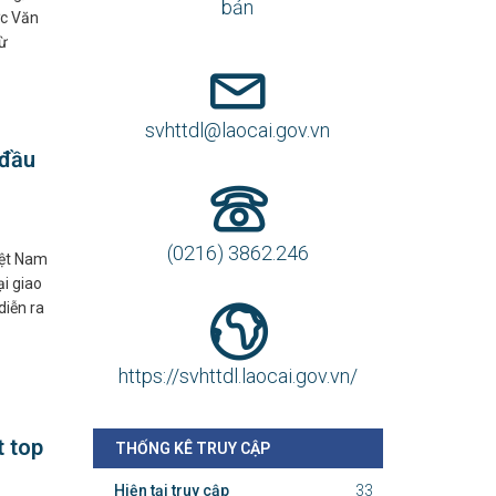
bản
ợc Văn
từ
svhttdl@laocai.gov.vn
 đầu
(0216) 3862.246
iệt Nam
i giao
diễn ra
https://svhttdl.laocai.gov.vn/
t top
THỐNG KÊ TRUY CẬP
Hiện tại truy cập
33