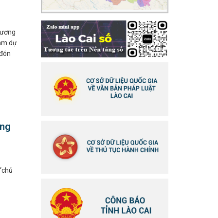
chương
ham dự
 đón
ựng
 “chủ