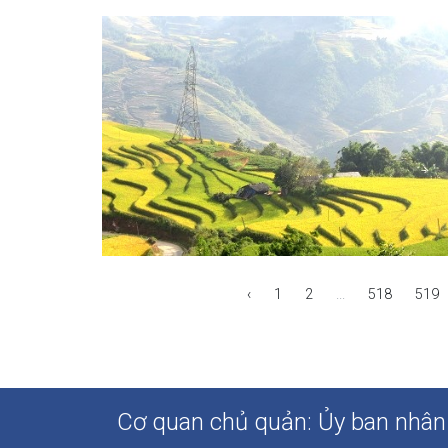
‹
1
2
...
518
519
Cơ quan chủ quản: Ủy ban nhân 