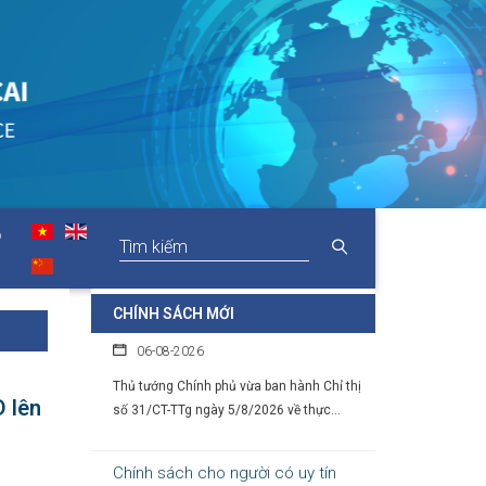
Chính sách hỗ trợ doanh nghiệp và
thu hút đầu tư trong lĩnh vực văn
hóa số
07-08-2026
Tại Nghị định số 277/2026/NĐ-CP, Chính
phủ quy định cụ thể chính sách hỗ...
O
Chỉ thị của Thủ tướng Chính phủ về
các nhiệm vụ trọng tâm năm học
2026 - 2027
CHÍNH SÁCH MỚI
06-08-2026
Thủ tướng Chính phủ vừa ban hành Chỉ thị
số 31/CT-TTg ngày 5/8/2026 về thực...
D lên
Chính sách cho người có uy tín
trong vùng đồng bào dân tộc thiểu