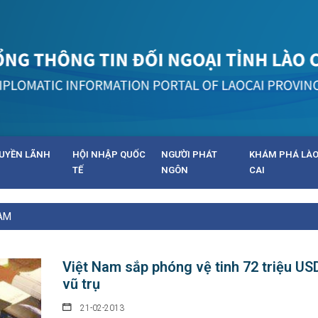
UYỀN LÃNH
HỘI NHẬP QUỐC
NGƯỜI PHÁT
KHÁM PHÁ LÀ
TẾ
NGÔN
CAI
AM
Việt Nam sắp phóng vệ tinh 72 triệu US
vũ trụ
21-02-2013