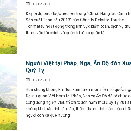
09-02-2013
Đây là dự báo được nêu lên trong “Chỉ số Năng lực Cạnh t
Sản xuất Toàn cầu 2013” của Công ty Deloitte Touche
Tohmatsu hoạt động trong lĩnh vực kiểm toán, dịch vụ thu
tham vấn tài chính và quản trị rủi ro quốc tế.
Người Việt tại Pháp, Nga, Ấn Độ đón Xu
Quý Tỵ
09-02-2013
Hòa chung không khí đón xuân trên mọi miền Tổ quốc, ng
Đại sứ quán Việt Nam tại Pháp, Nga và Ấn Độ đã tổ chức 
cộng đồng người Việt, tổ chức đón năm mới Quý Tỵ 2013 
không khí thân tình, ấm áp, thấm đượm tình cảm của nh
người con xa quê hương