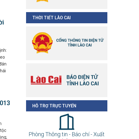
THỜI TIẾT LÀO CAI
ời
ịnh:
heo
 đán
thái
2013
HỖ TRỢ TRỰC TUYẾN
m
 tộc
Phòng Thông tin - Báo chí - Xuất
ông;