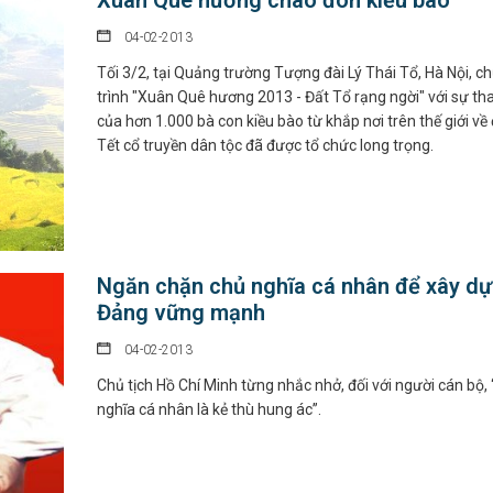
Xuân Quê hương chào đón kiều bào
04-02-2013
Tối 3/2, tại Quảng trường Tượng đài Lý Thái Tổ, Hà Nội, 
trình "Xuân Quê hương 2013 - Đất Tổ rạng ngời" với sự t
của hơn 1.000 bà con kiều bào từ khắp nơi trên thế giới về
Tết cổ truyền dân tộc đã được tổ chức long trọng.
Ngăn chặn chủ nghĩa cá nhân để xây d
Đảng vững mạnh
04-02-2013
Chủ tịch Hồ Chí Minh từng nhắc nhở, đối với người cán bộ,
nghĩa cá nhân là kẻ thù hung ác”.