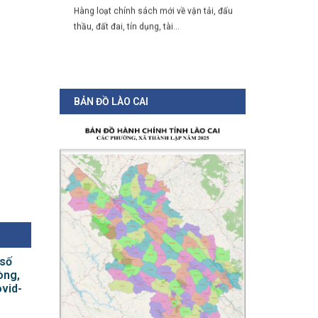
thầu, đất đai, tín dụng, tài...
BẢN ĐỒ LÀO CAI
 số
òng,
vid-