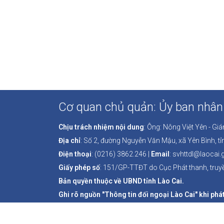
Cơ quan chủ quản: Ủy ban nhân 
Chịu trách nhiệm nội dung
: Ông: Nông Việt Yên - Gi
Địa chỉ
: Số 2, đường Nguyễn Văn Mậu, xã Yên Bình, tỉ
Điện thoại
: (0216) 3862.246 |
Email
: svhttdl@laocai.
Giấy phép số
: 151/GP-TTĐT do Cục Phát thanh, truyề
Bản quyền thuộc về UBND tỉnh Lào Cai.
Ghi rõ nguồn "Thông tin đối ngoại Lào Cai" khi phát