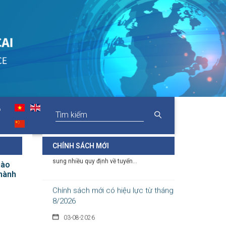
trong vùng đồng bào dân tộc thiểu
số
05-08-2026
Nghị định số 307/2026/NĐ-CP quy định
chính sách hỗ trợ, khen thưởng và tôn...
Hàng loạt quy định mới về tuyển
dụng, xếp lương và bổ nhiệm công
chức
O
04-08-2026
Nghị định 300/2026/NĐ-CP vừa sửa đổi, bổ
CHÍNH SÁCH MỚI
sung nhiều quy định về tuyển...
hào
hành
Chính sách mới có hiệu lực từ tháng
8/2026
03-08-2026
Hàng loạt chính sách mới về vận tải, đấu