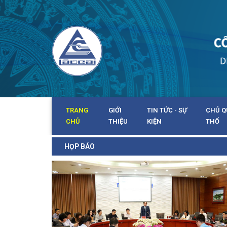
TRANG
GIỚI
TIN TỨC - SỰ
CHỦ Q
CHỦ
THIỆU
KIỆN
THỔ
HỌP BÁO