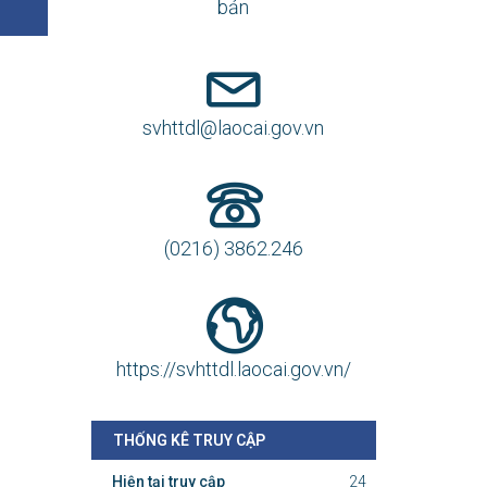
bản
svhttdl@laocai.gov.vn
(0216) 3862.246
https://svhttdl.laocai.gov.vn/
THỐNG KÊ TRUY CẬP
Hiện tại truy cập
24