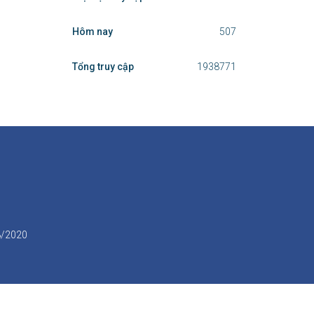
Hôm nay
507
Tổng truy cập
1938771
/8/2020