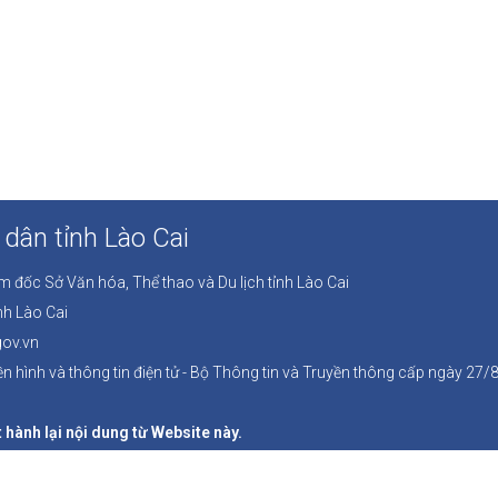
dân tỉnh Lào Cai
ám đốc Sở Văn hóa, Thể thao và Du lịch tỉnh Lào Cai
nh Lào Cai
gov.vn
n hình và thông tin điện tử - Bộ Thông tin và Truyền thông cấp ngày 27
 hành lại nội dung từ Website này.