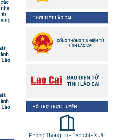
 các
 nhà
ỉnh
THỜI TIẾT LÀO CAI
tháng
hát
hành
h Lào
hát
hành
h Lào
HỖ TRỢ TRỰC TUYẾN
Phòng Thông tin - Báo chí - Xuất