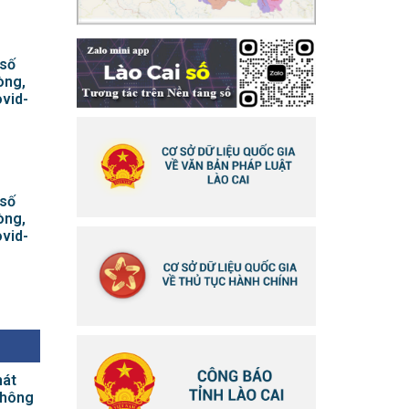
 số
òng,
vid-
 số
òng,
vid-
hát
thông