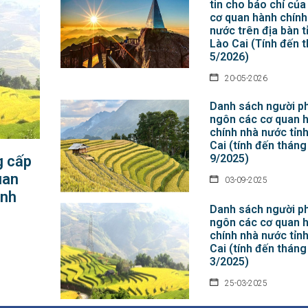
tin cho báo chí của
cơ quan hành chính
nước trên địa bàn t
Lào Cai (Tính đến 
5/2026)
20-05-2026
Danh sách người p
ngôn các cơ quan 
chính nhà nước tỉn
Cai (tính đến tháng
9/2025)
g cấp
uan
03-09-2025
ỉnh
Danh sách người p
ngôn các cơ quan 
chính nhà nước tỉn
Cai (tính đến tháng
3/2025)
25-03-2025