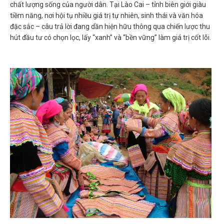
chất lượng sống của người dân. Tại Lào Cai – tỉnh biên giới giàu
tiềm năng, nơi hội tụ nhiều giá trị tự nhiên, sinh thái và văn hóa
đặc sắc – câu trả lời đang dần hiện hữu thông qua chiến lược thu
hút đầu tư có chọn lọc, lấy “xanh” và “bền vững” làm giá trị cốt lõi.