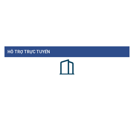
HỖ TRỢ TRỰC TUYẾN
Phòng Thông tin - Báo chí - Xuất bản
svhttdl@laocai.gov.vn
(0216) 3862.246