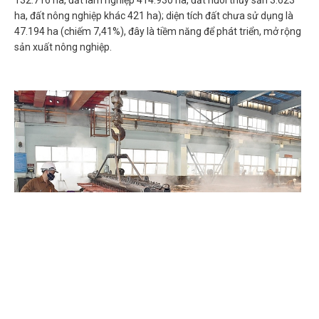
132.716 ha, đất lâm nghiệp 414.930 ha, đất nuôi thủy sản 3.623
ha, đất nông nghiệp khác 421 ha); diện tích đất chưa sử dụng là
47.194 ha (chiếm 7,41%), đây là tiềm năng để phát triển, mở rộng
sản xuất nông nghiệp.
Chính sách hỗ trợ doanh nghiệp và thu hút đầu tư trong lĩnh
vực văn hóa số
07-08-2026
Tại Nghị định số 277/2026/NĐ-CP, Chính phủ quy định cụ thể chính sách
hỗ...
Chỉ thị của Thủ tướng Chính phủ về các nhiệm vụ trọng tâm
năm học 2026 - 2027
06-08-2026