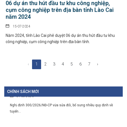
Thủ tướng Chính phủ vừa ban hành Chỉ thị số 31/CT-TTg ngày 5/8/2026
06 dự án thu hút đầu tư khu công nghiệp,
về thực...
cụm công nghiệp trên địa bàn tỉnh Lào Cai
năm 2024
Chính sách cho người có uy tín trong vùng đồng bào dân
15-07-2024
tộc thiểu số
Năm 2024, tỉnh Lào Cai phê duyệt 06 dự án thu hút đầu tư khu
05-08-2026
công nghiệp, cụm công nghiệp trên địa bàn tỉnh.
Nghị định số 307/2026/NĐ-CP quy định chính sách hỗ trợ, khen thưởng
và tôn...
‹
1
2
3
4
5
6
7
›
Hàng loạt quy định mới về tuyển dụng, xếp lương và bổ
nhiệm công chức
04-08-2026
CHÍNH SÁCH MỚI
Nghị định 300/2026/NĐ-CP vừa sửa đổi, bổ sung nhiều quy định về
tuyển...