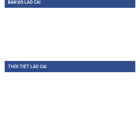
Chính sách mới có hiệu lực từ tháng 8/2026
03-08-2026
Hàng loạt chính sách mới về vận tải, đấu thầu, đất đai, tín dụng, tài...
BẢN ĐỒ LÀO CAI