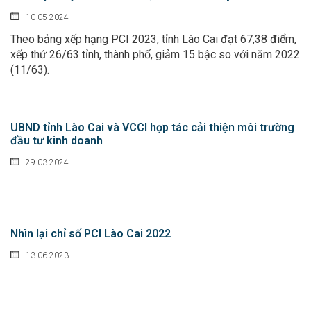
10-05-2024
Theo bảng xếp hạng PCI 2023, tỉnh Lào Cai đạt 67,38 điểm,
xếp thứ 26/63 tỉnh, thành phố, giảm 15 bậc so với năm 2022
(11/63).
Chỉ thị của Thủ tướng Chính phủ về các nhiệm vụ trọng tâm
UBND tỉnh Lào Cai và VCCI hợp tác cải thiện môi trường
năm học 2026 - 2027
đầu tư kinh doanh