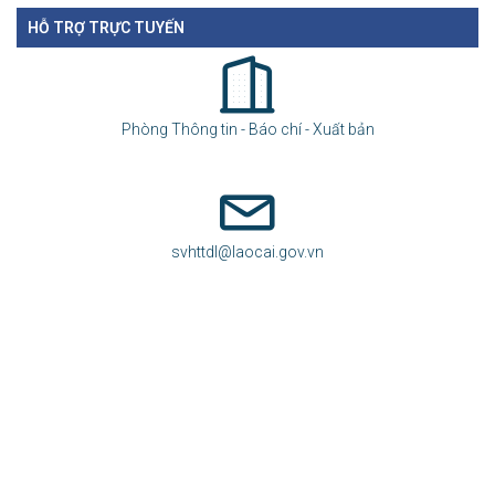
THỜI TIẾT LÀO CAI
HỖ TRỢ TRỰC TUYẾN
Phòng Thông tin - Báo chí - Xuất bản
svhttdl@laocai.gov.vn
(0216) 3862.246