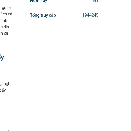
Hôm nay
641
 nguồn
sách xã
Tổng truy cập
1944245
hính
c địa
nh xã
ẩy
ội nghị
 đẩy