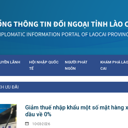
UYỀN LÃNH
HỘI NHẬP QUỐC
NGƯỜI PHÁT
KHÁM PHÁ LÀ
TẾ
NGÔN
CAI
CH ƯU ĐÃI
Giảm thuế nhập khẩu một số mặt hàng 
dầu về 0%
10-03-2026