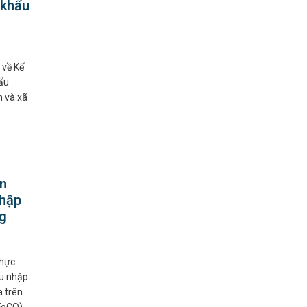
 khẩu
 về Kế
ẩu
h và xã
ện
nhập
ng
thực
hu nhập
 trên