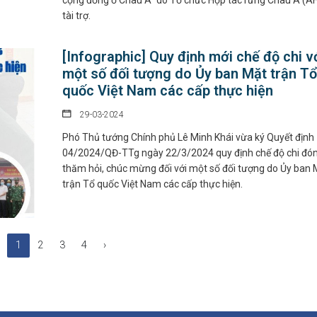
cộng đồng ở Châu Á” do Tổ chức Hợp tác rừng Châu Á (A
tài trợ.
[Infographic] Quy định mới chế độ chi v
một số đối tượng do Ủy ban Mặt trận Tổ
quốc Việt Nam các cấp thực hiện
29-03-2024
Phó Thủ tướng Chính phủ Lê Minh Khái vừa ký Quyết định
04/2024/QĐ-TTg ngày 22/3/2024 quy định chế độ chi đón 
thăm hỏi, chúc mừng đối với một số đối tượng do Ủy ban 
trận Tổ quốc Việt Nam các cấp thực hiện.
1
2
3
4
›