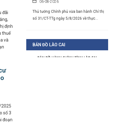
Thủ tướng Chính phủ vừa ban hành Chỉ thị
số 31/CT-TTg ngày 5/8/2026 về thực...
 đãi
xăng,
hị định
Chính sách cho người có uy tín
 thuế
trong vùng đồng bào dân tộc thiểu
óa và
số
BẢN ĐỒ LÀO CAI
ạn
05-08-2026
Nghị định số 307/2026/NĐ-CP quy định
chính sách hỗ trợ, khen thưởng và tôn...
cư
ão
1/2025
o số 3
ai đoạn