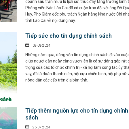
doanh sau trận mưa lũ lịch sử, thúc đẩy tăng trưởng kinh t
Phóng viên Báo Lào Cai đã có cuộc trao đổi với ông Đỗ Q
Huy, Phó Giám đốc phụ trách Ngân hàng Nhà nước Chi nh
tỉnh Lào Cai về nội dung này.
Tiếp sức cho tín dụng chính sách
02-08-2024
Những năm qua, dòng vốn tín dụng chính sách đi vào cuộc
giúp người dân ngày càng vươn lên là có sự đóng góp rất
trọng của các tổ chức chính trị - xã hội làm công tác ủy th
vay, đó là đoàn thanh niên, hội cựu chiến binh, hội phụ nữ 
nông dân các cấp trên địa bàn tỉnh.
Tiếp thêm nguồn lực cho tín dụng chính
sách
26-07-2024