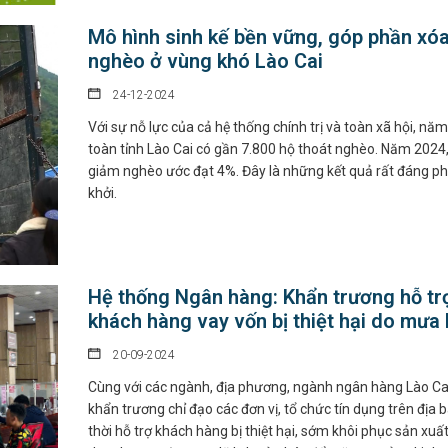
Mô hình sinh kế bền vững, góp phần xó
nghèo ở vùng khó Lào Cai
24-12-2024
Với sự nỗ lực của cả hệ thống chính trị và toàn xã hội, nă
toàn tỉnh Lào Cai có gần 7.800 hộ thoát nghèo. Năm 2024, 
giảm nghèo ước đạt 4%. Đây là những kết quả rất đáng p
khởi.
Hệ thống Ngân hàng: Khẩn trương hỗ tr
khách hàng vay vốn bị thiệt hại do mưa 
20-09-2024
Cùng với các ngành, địa phương, ngành ngân hàng Lào Ca
khẩn trương chỉ đạo các đơn vị, tổ chức tín dụng trên địa b
thời hỗ trợ khách hàng bị thiệt hại, sớm khôi phục sản xuất