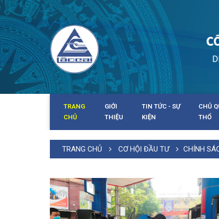
TRANG
GIỚI
TIN TỨC - SỰ
CHỦ Q
CHỦ
THIỆU
KIỆN
THỔ
TRANG CHỦ
CƠ HỘI ĐẦU TƯ
CHÍNH SÁ