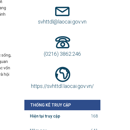
ế.
uang
ánh
svhttdl@laocai.gov.vn
(0216) 3862.246
 sống,
 quan
ác vốn
và hội
https://svhttdl.laocai.gov.vn/
THỐNG KÊ TRUY CẬP
Hiện tại truy cập
168