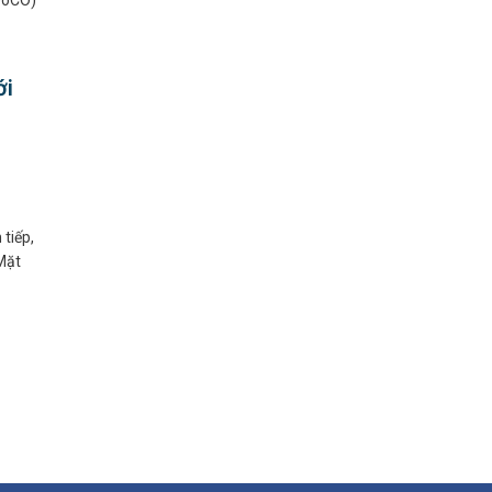
FoCO)
ới
tiếp,
Mặt