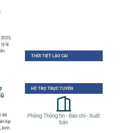
a
m 2023,
tỷ lệ
hấn
THỜI TIẾT LÀO CAI
ợ
HỖ TRỢ TRỰC TUYẾN
lũ
i đã
Phòng Thông tin - Báo chí - Xuất
àn kịp
bản
, kinh