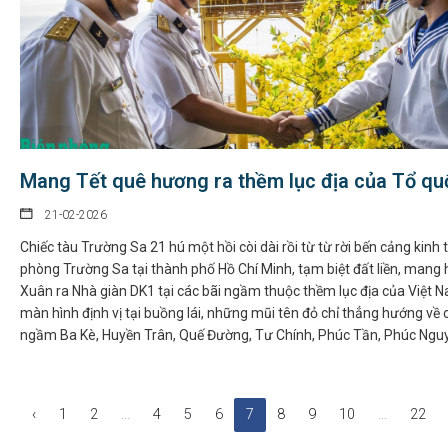
Chỉ thị của Thủ tướng Chính phủ về các nhiệm vụ trọng tâm
năm học 2026 - 2027
06-08-2026
Mang Tết quê hương ra thềm lục địa của Tổ qu
Thủ tướng Chính phủ vừa ban hành Chỉ thị số 31/CT-TTg ngày 5/8/2026
21-02-2026
về thực...
Chiếc tàu Trường Sa 21 hú một hồi còi dài rồi từ từ rời bến cảng kinh 
phòng Trường Sa tại thành phố Hồ Chí Minh, tạm biệt đất liền, mang
Chính sách cho người có uy tín trong vùng đồng bào dân
Xuân ra Nhà giàn DK1 tại các bãi ngầm thuộc thềm lục địa của Việt 
tộc thiểu số
màn hình định vị tại buồng lái, những mũi tên đỏ chỉ thẳng hướng về 
05-08-2026
ngầm Ba Kè, Huyền Trân, Quế Đường, Tư Chính, Phúc Tần, Phúc Ngu
Nghị định số 307/2026/NĐ-CP quy định chính sách hỗ trợ, khen thưởng
và tôn...
‹
1
2
...
4
5
6
7
8
9
10
...
22
Hàng loạt quy định mới về tuyển dụng, xếp lương và bổ