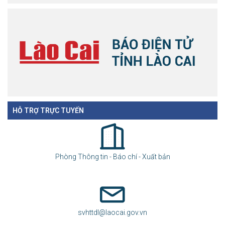
HỖ TRỢ TRỰC TUYẾN
Phòng Thông tin - Báo chí - Xuất bản
svhttdl@laocai.gov.vn