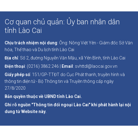
Cơ quan chủ quản: Ủy ban nhân dân
tỉnh Lào Cai
Chịu trách nhiệm nội dung
: Ông: Nông Việt Yên - Giám đốc Sở Văn
hóa, Thể thao và Du lịch tỉnh Lào Cai
Địa chỉ
: Số 2, đường Nguyễn Văn Mậu, xã Yên Bình, tỉnh Lào Cai
Điện thoại
: (0216) 3862.246 |
Email
: svhttdl@laocai.gov.vn
Giấy phép số
: 151/GP-TTĐT do Cục Phát thanh, truyền hình và
thông tin điện tử - Bộ Thông tin và Truyền thông cấp ngày
27/8/2020
Bản quyền thuộc về UBND tỉnh Lào Cai.
Ghi rõ nguồn "Thông tin đối ngoại Lào Cai" khi phát hành lại nội
dung từ Website này.