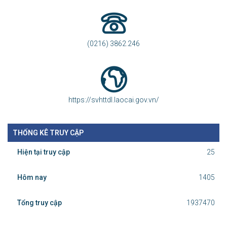
(0216) 3862.246
https://svhttdl.laocai.gov.vn/
THỐNG KÊ TRUY CẬP
Hiện tại truy cập
25
Hôm nay
1405
Tổng truy cập
1937470