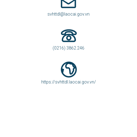
svhttdl@laocai.gov.vn
(0216) 3862.246
https://svhttdl.laocai.gov.vn/
访问统计
访问统计
174
今天
1439