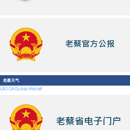
老蔡天气
LÀO CAI Dự báo thời tiết