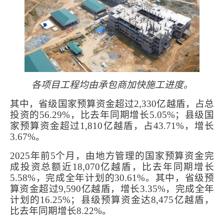
各项目工程均由承包商加快施工进度。
其中，省级国家预算资金超过
2,330
亿越盾，占总
投资的
56.29%
，比去年同期增长
5.05%
；县级国
家预算资金超过
1,810
亿越盾，占
43.71%
，增长
3.67%
。
2025
年前
5
个月，由地方管理的国家预算资金完
成投资总额近
18,070
亿越盾，比去年同期增长
5.58%
，完成全年计划的
30.61%
。其中，省级预
算资金超过
9,590
亿越盾，增长
3.35%
，完成全年
计划的
16.25%
；县级预算资金达
8,475
亿越盾，
比去年同期增长
8.22%
。